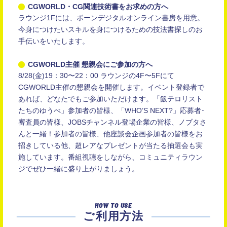
CGWORLD・CG関連技術書をお求めの方へ
ラウンジ1Fには、ボーンデジタルオンライン書房を用意。
今身につけたいスキルを身につけるための技法書探しのお
手伝いをいたします。
CGWORLD主催 懇親会にご参加の方へ
8/28(金)19：30〜22：00 ラウンジの4F〜5Fにて
CGWORLD主催の懇親会を開催します。イベント登録者で
あれば、どなたでもご参加いただけます。「飯テロリスト
たちのゆうべ」参加者の皆様、「WHO’S NEXT?」応募者･
審査員の皆様、JOBSチャンネル登場企業の皆様、ノブタさ
んと一緒！参加者の皆様、他座談会企画参加者の皆様をお
招きしている他、超レアなプレゼントが当たる抽選会も実
施しています。番組視聴をしながら、コミュニティラウン
ジでぜひ一緒に盛り上がりましょう。
HOW TO USE
ご利用方法