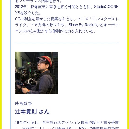
るフリーランス活動を行う。
2012年、映像演出に重きを置く仲間とともに、StudioGOONE
YSを設立した。
CGの利点を活かした提案を主とし、アニメ「モンスタースト
ライク」ノア方舟の救世主や、Show By Rock!!などオーディ
エンスの心を動かす映像制作に力を入れている。
映画監督
辻本貴則 さん
1971年生まれ。自主制作のアクション映画で数々の賞を受賞
し、2003年にオムニバス映画『KILLERS』で商業映画監督デ