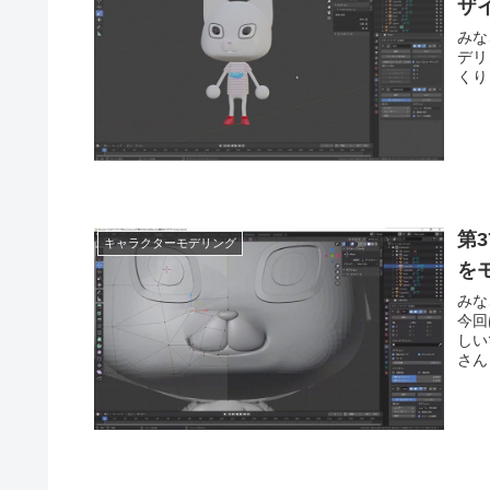
ザ
みなさ
デリ
第
キャラクターモデリング
を
みなさ
今回
しい
さん