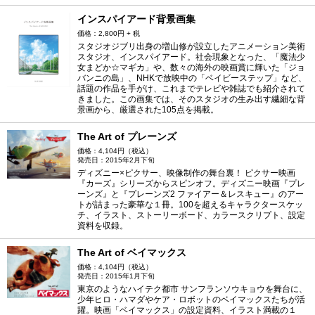
インスパイアード背景画集
価格：2,800円 + 税
スタジオジブリ出身の増山修が設立したアニメーション美術
スタジオ、インスパイアード。社会現象となった、「魔法少
女まどか☆マギカ」や、数々の海外の映画賞に輝いた「ジョ
バンニの島」、NHKで放映中の「ベイビーステップ」など、
話題の作品を手がけ、これまでテレビや雑誌でも紹介されて
きました。この画集では、そのスタジオの生み出す繊細な背
景画から、厳選された105点を掲載。
The Art of プレーンズ
価格：4,104円（税込）
発売日：2015年2月下旬
ディズニー×ピクサー、映像制作の舞台裏！ ピクサー映画
『カーズ』シリーズからスピンオフ。ディズニー映画『プレ
ーンズ』と『プレーンズ2 ファイアー＆レスキュー』のアー
トが詰まった豪華な１冊。100を超えるキャラクタースケッ
チ、イラスト、ストーリーボード、カラースクリプト、設定
資料を収録。
The Art of ベイマックス
価格：4,104円（税込）
発売日：2015年1月下旬
東京のようなハイテク都市 サンフランソウキョウを舞台に、
少年ヒロ・ハマダやケア・ロボットのベイマックスたちが活
躍。映画「ベイマックス」の設定資料、イラスト満載の１