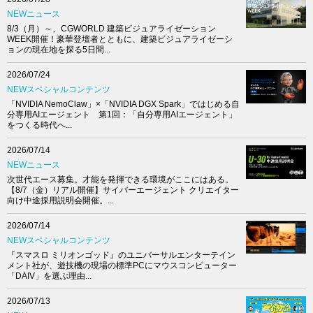
NEWニュース
8/3（月）～、CGWORLD 建築ビジュアライゼーション
WEEK開催！豪華登壇者とともに、建築ビジュアライゼーシ
ョンの現在地を探る5日間...
2026/07/24
NEWスペシャルコンテンツ
「NVIDIA NemoClaw」×「NVIDIA DGX Spark」ではじめる自
分専用AIエージェント 第1回：「自分専用AIエージェント」
をつくる時代へ...
2026/07/14
NEWニュース
次世代エース募集。才能を発揮できる環境がここにはある。
【8/7（金）リアル開催】サイバーエージェント クリエイター
向け中途採用説明会開催。...
2026/07/14
NEWスペシャルコンテンツ
『スマスロ ミリオンゴッド』のユニバーサルエンターテイン
メント社が、遊技機の現場の標準PCにマウスコンピューター
「DAIV」を選ぶ理由...
2026/07/13