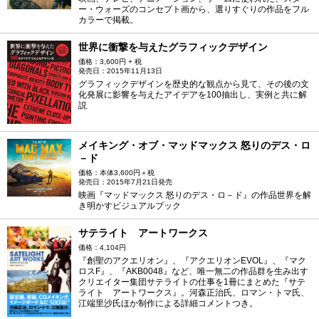
ー・ウォーズのコンセプト画から、選りすぐりの作品をフル
カラーで掲載。
世界に衝撃を与えたグラフィックデザイン
価格：3,600円 + 税
発売日：2015年11月13日
グラフィックデザインを歴史的な観点から見て、その後の文
化発展に影響を与えたアイデアを100抽出し、実例と共に解
説
メイキング・オブ・マッドマックス 怒りのデス・ロ
－ド
価格：本体3,600円＋税
発売日：2015年7月21日発売
映画『マッドマックス 怒りのデス・ロ－ド』の作品世界を解
き明かすビジュアルブック
サテライト アートワークス
価格：4,104円
『創聖のアクエリオン』、『アクエリオンEVOL』、『マク
ロスF』、『AKB0048』など、唯一無二の作品群を生み出す
クリエイター集団サテライトの仕事を1冊にまとめた『サテ
ライト アートワークス』。河森正治氏、ロマン・トマ氏、
江端里沙氏ほか制作による詳細コメントつき。