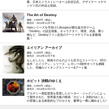
冊。日本人イラストレーター上杉忠弘氏、デザイナー コヤマ
シゲト氏の作品も収録。
The Art of Destiny
価格：4,860円（税込）
発売日：2014年12月下旬
Haloシリーズを手掛けたBungieが贈る超大作ゲーム
『Destiny』の設定画集。キャラクター、環境、武器、乗り
物など、Destinyファン必見のアートマテリアルを多数掲
載！
エイリアン アーカイブ
価格：5,400円（税込）
発売日：2014年12月下旬
もしかしたら、映画そのものよりも壮大なストーリー。SFの
名作「エイリアン」シリーズ、レガシー4部作すべてを網羅
した、究極のメイキングストーリー&アート集
ホビット 決戦のゆくえ
価格：4,860円（税込）
発売日：2014年12月17日
アカデミー賞監督賞を受賞したピーター・ジャクソンによっ
て製作された、世界最大級の映画「ホビット 決戦のゆくえ」
の背後にある創造的なプロセスを、豪華な一冊に纏めました!