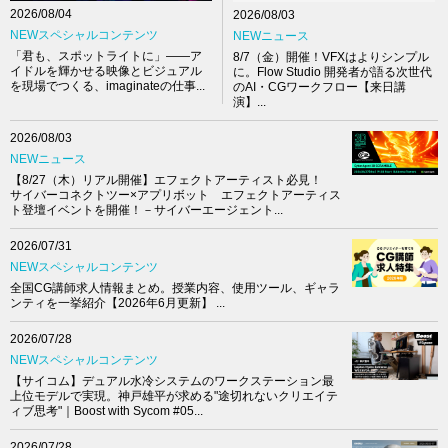
2026/08/04
2026/08/03
NEWスペシャルコンテンツ
NEWニュース
「君も、スポットライトに」――ア
8/7（金）開催！VFXはよりシンプル
イドルを輝かせる映像とビジュアル
に。Flow Studio 開発者が語る次世代
を現場でつくる、imaginateの仕事...
のAI・CGワークフロー【来日講
演】...
2026/08/03
NEWニュース
【8/27（木）リアル開催】エフェクトアーティスト必見！
サイバーコネクトツー×アプリボット エフェクトアーティス
ト登壇イベントを開催！－サイバーエージェント...
2026/07/31
NEWスペシャルコンテンツ
全国CG講師求人情報まとめ。授業内容、使用ツール、ギャラ
ンティを一挙紹介【2026年6月更新】 ...
2026/07/28
NEWスペシャルコンテンツ
【サイコム】デュアル水冷システムのワークステーション最
上位モデルで実現。神戸雄平が求める"途切れないクリエイテ
ィブ思考"｜Boost with Sycom #05...
2026/07/28