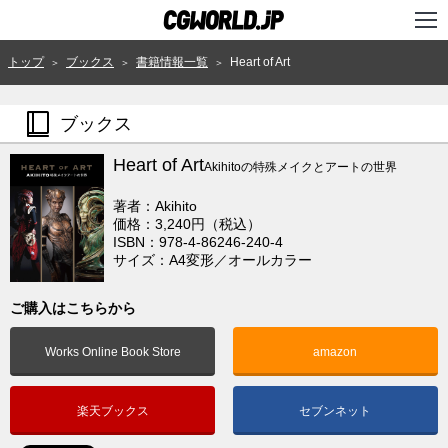
TOP
トップ
ブックス
書籍情報一覧
Heart of Art
＞
＞
＞
インタビュー
ブックス
ニュース
Heart of Art
Akihitoの特殊メイクとアートの世界
特集
著者：Akihito
連載
価格：3,240円（税込）
ISBN：978-4-86246-240-4
サイズ：A4変形／オールカラー
用語辞典
スタジオ
ご購入はこちらから
講座
Works Online Book Store
amazon
SHOP
楽天ブックス
セブンネット
クリエイターズID