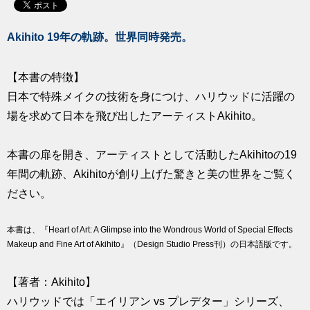
求人
Akihito 19年の軌跡。世界同時発売。
【本書の特徴】
日本で特殊メイクの技術を身につけ、ハリウッドに活躍の
場を求めて日本を飛び出したアーティストAkihito。
本書の扉を開き、アーティストとして活動したAkihitoの19
年間の軌跡、Akihitoが創り上げた驚きと美の世界をご覧く
ださい。
本書は、『Heart of Art: A Glimpse into the Wondrous World of Special Effects
Makeup and Fine Art of Akihito』（Design Studio Press刊）の日本語版です。
【著者：Akihito】
ハリウッドでは「エイリアン vs プレデター」シリーズ、