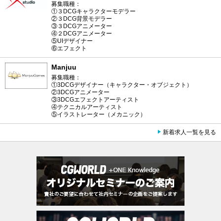
募集職種：
①３DCGキャラクターモデラー
②３DCG背景モデラー
③３DCGアニメーター
④２DCGアニメーター
⑤UIデザイナー
⑥エフェクト
Manjuu
募集職種：
①3DCGデザイナー（キャラクター・オブジェクト）
②3DCGアニメーター
③3DCGエフェクトアーティスト
④テクニカルアーティスト
⑤イラストレーター（メカニック）
新着求人一覧を見る