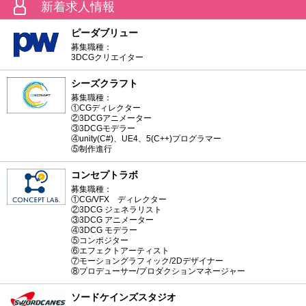
新着求人情報
ピーダブリュー
募集職種：
3DCGクリエイター
シーズクラフト
募集職種：
①CGディレクター
②3DCGアニメーター
③3DCGモデラー
④unity(C#)、UE4、5(C++)プログラマー
⑤制作進行
コンセプトラボ
募集職種：
①CG/VFX ディレクター
②3DCG ジェネラリスト
③3DCG アニメーター
④3DCG モデラー
⑤コンポジター
⑥エフェクトアーティスト
⑦モーショングラフィック/2Dデザイナー
⑧プロデューサー/プロダクションマネージャー
ソードケインズスタジオ