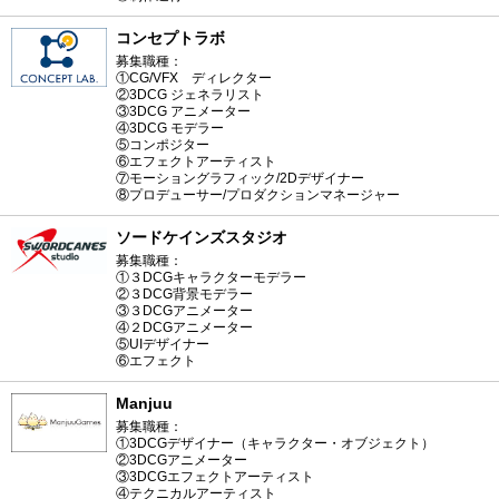
コンセプトラボ
募集職種：
①CG/VFX ディレクター
②3DCG ジェネラリスト
③3DCG アニメーター
④3DCG モデラー
⑤コンポジター
⑥エフェクトアーティスト
⑦モーショングラフィック/2Dデザイナー
⑧プロデューサー/プロダクションマネージャー
ソードケインズスタジオ
募集職種：
①３DCGキャラクターモデラー
②３DCG背景モデラー
③３DCGアニメーター
④２DCGアニメーター
⑤UIデザイナー
⑥エフェクト
Manjuu
募集職種：
①3DCGデザイナー（キャラクター・オブジェクト）
②3DCGアニメーター
③3DCGエフェクトアーティスト
④テクニカルアーティスト