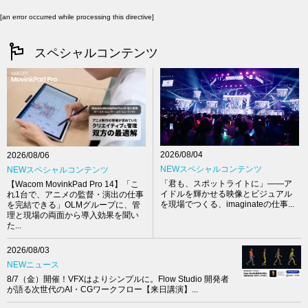
[an error occurred while processing this directive]
スペシャルコンテンツ
2026/08/04
2026/08/06
NEWスペシャルコンテンツ
NEWスペシャルコンテンツ
「君も、スポットライトに」――ア
【Wacom MovinkPad Pro 14】「こ
イドルを輝かせる映像とビジュアル
れ1台で、アニメの監督・演出の仕事
を現場でつくる、imaginateの仕事...
を完結できる」OLMグループに、管
理と現場の両面から導入効果を聞い
た...
2026/08/03
NEWニュース
8/7（金）開催！VFXはよりシンプルに。Flow Studio 開発者
が語る次世代のAI・CGワークフロー【来日講演】...