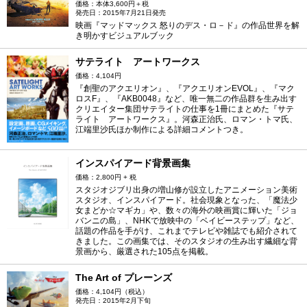
価格：本体3,600円＋税
発売日：2015年7月21日発売
映画『マッドマックス 怒りのデス・ロ－ド』の作品世界を解
き明かすビジュアルブック
サテライト アートワークス
価格：4,104円
『創聖のアクエリオン』、『アクエリオンEVOL』、『マク
ロスF』、『AKB0048』など、唯一無二の作品群を生み出す
クリエイター集団サテライトの仕事を1冊にまとめた『サテ
ライト アートワークス』。河森正治氏、ロマン・トマ氏、
江端里沙氏ほか制作による詳細コメントつき。
インスパイアード背景画集
価格：2,800円 + 税
スタジオジブリ出身の増山修が設立したアニメーション美術
スタジオ、インスパイアード。社会現象となった、「魔法少
女まどか☆マギカ」や、数々の海外の映画賞に輝いた「ジョ
バンニの島」、NHKで放映中の「ベイビーステップ」など、
話題の作品を手がけ、これまでテレビや雑誌でも紹介されて
きました。この画集では、そのスタジオの生み出す繊細な背
景画から、厳選された105点を掲載。
The Art of プレーンズ
価格：4,104円（税込）
発売日：2015年2月下旬