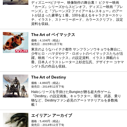
ディズニー×ピクサー、映像制作の舞台裏！ ピクサー映画
『カーズ』シリーズからスピンオフ。ディズニー映画『プレ
ーンズ』と『プレーンズ2 ファイアー＆レスキュー』のアー
トが詰まった豪華な１冊。100を超えるキャラクタースケッ
チ、イラスト、ストーリーボード、カラースクリプト、設定
資料を収録。
The Art of ベイマックス
価格：4,104円（税込）
発売日：2015年1月下旬
東京のようなハイテク都市 サンフランソウキョウを舞台に、
少年ヒロ・ハマダやケア・ロボットのベイマックスたちが活
躍。映画「ベイマックス」の設定資料、イラスト満載の１
冊。日本人イラストレーター上杉忠弘氏、デザイナー コヤマ
シゲト氏の作品も収録。
The Art of Destiny
価格：4,860円（税込）
発売日：2014年12月下旬
Haloシリーズを手掛けたBungieが贈る超大作ゲーム
『Destiny』の設定画集。キャラクター、環境、武器、乗り
物など、Destinyファン必見のアートマテリアルを多数掲
載！
エイリアン アーカイブ
価格：5,400円（税込）
発売日：2014年12月下旬