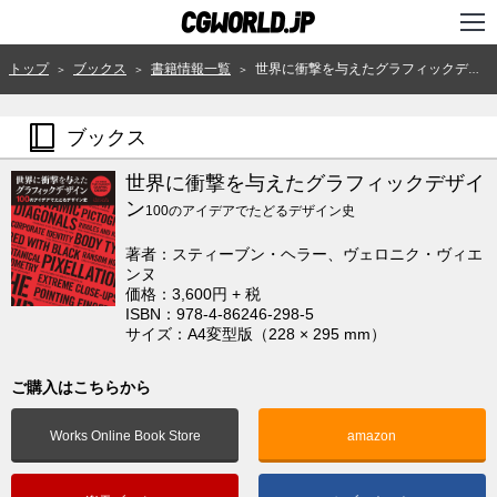
TOP
トップ
ブックス
書籍情報一覧
世界に衝撃を与えたグラフィックデザイン
＞
＞
＞
インタビュー
ブックス
ニュース
世界に衝撃を与えたグラフィックデザイ
特集
ン
100のアイデアでたどるデザイン史
連載
著者：スティーブン・ヘラー、ヴェロニク・ヴィエ
ンヌ
用語辞典
価格：3,600円 + 税
ISBN：978-4-86246-298-5
サイズ：A4変型版（228 × 295 mm）
スタジオ
講座
ご購入はこちらから
SHOP
Works Online Book Store
amazon
クリエイターズID