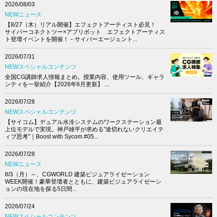
2026/08/03
NEWニュース
【8/27（木）リアル開催】エフェクトアーティスト必見！
サイバーコネクトツー×アプリボット エフェクトアーティス
ト登壇イベントを開催！－サイバーエージェント...
2026/07/31
NEWスペシャルコンテンツ
全国CG講師求人情報まとめ。授業内容、使用ツール、ギャラ
ンティを一挙紹介【2026年6月更新】 ...
2026/07/28
NEWスペシャルコンテンツ
【サイコム】デュアル水冷システムのワークステーション最
上位モデルで実現。神戸雄平が求める"途切れないクリエイテ
ィブ思考"｜Boost with Sycom #05...
2026/07/28
NEWニュース
8/3（月）～、CGWORLD 建築ビジュアライゼーション
WEEK開催！豪華登壇者とともに、建築ビジュアライゼーシ
ョンの現在地を探る5日間...
2026/07/24
NEWスペシャルコンテンツ