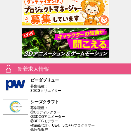
新着求人情報
ピーダブリュー
募集職種：
3DCGクリエイター
シーズクラフト
募集職種：
①CGディレクター
②3DCGアニメーター
③3DCGモデラー
④unity(C#)、UE4、5(C++)プログラマー
⑤制作進行