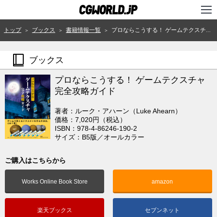
TOP
トップ
ブックス
書籍情報一覧
プロならこうする！ ゲームテクスチャ完全攻略ガイド
＞
＞
＞
インタビュー
ブックス
ニュース
プロならこうする！ ゲームテクスチャ
特集
完全攻略ガイド
連載
著者：ルーク・アハーン（Luke Ahearn）
価格：7,020円（税込）
用語辞典
ISBN：978-4-86246-190-2
サイズ：B5版／オールカラー
スタジオ
ご購入はこちらから
講座
Works Online Book Store
amazon
SHOP
クリエイターズID
楽天ブックス
セブンネット