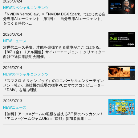
2026/07/24
NEWスペシャルコンテンツ
「NVIDIA NemoClaw」×「NVIDIA DGX Spark」ではじめる自
分専用AIエージェント 第1回：「自分専用AIエージェント」
をつくる時代へ...
2026/07/14
NEWニュース
次世代エース募集。才能を発揮できる環境がここにはある。
【8/7（金）リアル開催】サイバーエージェント クリエイター
向け中途採用説明会開催。...
2026/07/14
NEWスペシャルコンテンツ
『スマスロ ミリオンゴッド』のユニバーサルエンターテイン
メント社が、遊技機の現場の標準PCにマウスコンピューター
「DAIV」を選ぶ理由...
2026/07/13
NEWニュース
【無料】アニメ×ゲームの垣根を越える2日間のハッカソン！
「アニメ×ゲームジャムUE2 in 京都」参加者募集！...