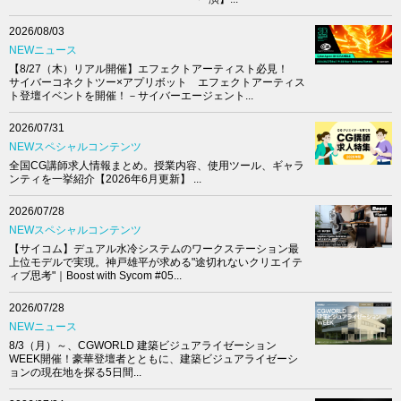
2026/08/03
NEWニュース
【8/27（木）リアル開催】エフェクトアーティスト必見！
サイバーコネクトツー×アプリボット エフェクトアーティス
ト登壇イベントを開催！－サイバーエージェント...
2026/07/31
NEWスペシャルコンテンツ
全国CG講師求人情報まとめ。授業内容、使用ツール、ギャラ
ンティを一挙紹介【2026年6月更新】 ...
2026/07/28
NEWスペシャルコンテンツ
【サイコム】デュアル水冷システムのワークステーション最
上位モデルで実現。神戸雄平が求める"途切れないクリエイテ
ィブ思考"｜Boost with Sycom #05...
2026/07/28
NEWニュース
8/3（月）～、CGWORLD 建築ビジュアライゼーション
WEEK開催！豪華登壇者とともに、建築ビジュアライゼーシ
ョンの現在地を探る5日間...