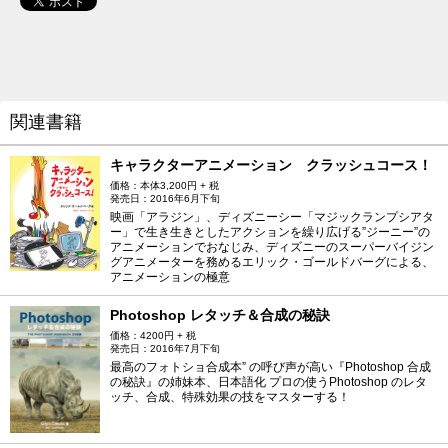
関連書籍
キャラクターアニメーション クラッシュコース！
価格：本体3,200円 + 税
発売日：2016年6月下旬
映画「アラジン」、ディズニーシー「マジックランプシアタ
ー」で生き生きとしたアクションを繰り広げる”ジーニー”の
アニメーションでおなじみ、ディズニーのスーパーバイジン
グアニメーターを務めるエリック・ゴールドバーグによる、
アニメーションの極意
Photoshop レタッチ＆合成の秘訣
価格：4200円 + 税
発売日：2016年7月下旬
最高のフォトショ合成本” の呼び声が高い『Photoshop 合成
の秘訣』の姉妹本、日本語化 プロの使うPhotoshop のレタ
ッチ、合成、特殊効果の技をマスターする！