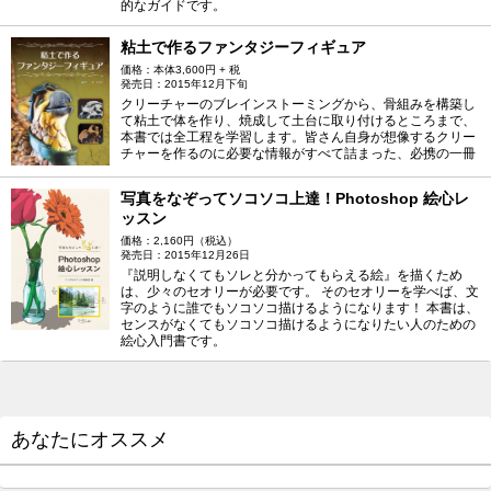
的なガイドです。
粘土で作るファンタジーフィギュア
価格：本体3,600円 + 税
発売日：2015年12月下旬
クリーチャーのブレインストーミングから、骨組みを構築し
て粘土で体を作り、焼成して土台に取り付けるところまで、
本書では全工程を学習します。皆さん自身が想像するクリー
チャーを作るのに必要な情報がすべて詰まった、必携の一冊
写真をなぞってソコソコ上達！Photoshop 絵心レ
ッスン
価格：2,160円（税込）
発売日：2015年12月26日
『説明しなくてもソレと分かってもらえる絵』を描くため
は、少々のセオリーが必要です。 そのセオリーを学べば、文
字のように誰でもソコソコ描けるようになります！ 本書は、
センスがなくてもソコソコ描けるようになりたい人のための
絵心入門書です。
あなたにオススメ