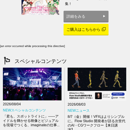
集！
詳細をみる
ご購入はこちらから
[an error occurred while processing this directive]
スペシャルコンテンツ
2026/08/04
2026/08/03
NEWスペシャルコンテンツ
NEWニュース
「君も、スポットライトに」――ア
8/7（金）開催！VFXはよりシンプル
イドルを輝かせる映像とビジュアル
に。Flow Studio 開発者が語る次世代
を現場でつくる、imaginateの仕事...
のAI・CGワークフロー【来日講
演】...