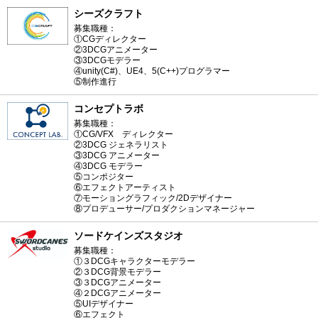
シーズクラフト
募集職種：
①CGディレクター
②3DCGアニメーター
③3DCGモデラー
④unity(C#)、UE4、5(C++)プログラマー
⑤制作進行
コンセプトラボ
募集職種：
①CG/VFX ディレクター
②3DCG ジェネラリスト
③3DCG アニメーター
④3DCG モデラー
⑤コンポジター
⑥エフェクトアーティスト
⑦モーショングラフィック/2Dデザイナー
⑧プロデューサー/プロダクションマネージャー
ソードケインズスタジオ
募集職種：
①３DCGキャラクターモデラー
②３DCG背景モデラー
③３DCGアニメーター
④２DCGアニメーター
⑤UIデザイナー
⑥エフェクト