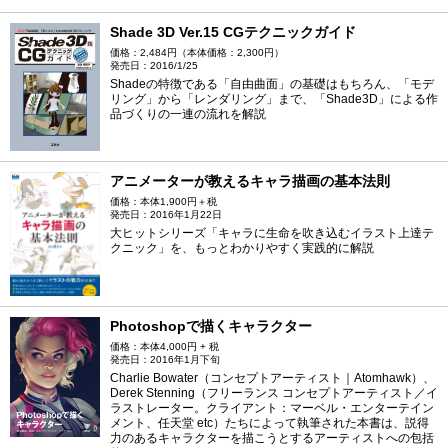
Shade 3D Ver.15 CGテクニックガイド
価格：2,484円（本体価格：2,300円）
発売日：2016/1/25
Shadeの特徴である「自由曲面」の基礎はもちろん、「モデ
リング」から「レンダリング」まで、「Shade3D」による作
品づくりの一連の流れを解説
アニメーターが教えるキャラ描画の基本法則
価格：本体1,900円＋税
発売日：2016年1月22日
大ヒットシリーズ「キャラに生命を吹き込むイラスト上達テ
クニック」を、もっとわかりやすく実践的に解説
Photoshopで描くキャラクター
価格：本体4,000円 + 税
発売日：2016年1月下旬
Charlie Bowater（コンセプトアーティスト｜Atomhawk）、
Derek Stenning（フリーランス コンセプトアーティスト／イ
ラストレーター。クライアント：マーベル・エンターテイン
メント、任天堂 etc）たちによって執筆された本書は、説得
力のあるキャラクターを描こうとするアーティストへの包括