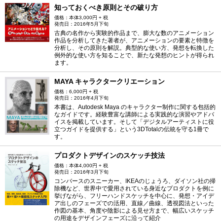
知っておくべき原則とその破り方
価格：本体3,000円 + 税
発売日：2016年5月下旬
古典の名作から実験的作品まで、膨大な数のアニメーション
作品を分析してきた著者が、アニメーションの要素と特徴を
分析し、その原則を解説。典型的な使い方、発想を転換した
例外的な使い方を知ることで、新たな発想のヒントが得られ
ます。
MAYA キャラクタークリエーション
価格：6,000円 + 税
発売日：2016年4月下旬
本書は、Autodesk Maya のキャラクター制作に関する包括的
なガイドです。経験豊富な講師による実践的な演習やアドバ
イスを掲載しています。そして「デジタルアーティストに役
立つガイドを提供する」という3DTotalの伝統を守る1冊で
す。
プロダクトデザインのスケッチ技法
価格：本体4,000円 + 税
発売日：2016年3月下旬
コンバースのスニーカー、IKEAのじょうろ、ダイソン社の掃
除機など、世界中で愛用されている身近なプロダクトを例に
挙げながら、フリーハンドスケッチを中心に、発想・アイデ
ア出しのフェーズでの活用、直線／曲線、透視図法といった
作図の基本、角度や陰影による見せ方まで、幅広いスケッチ
の用途をデザインフェーズに沿って紹介