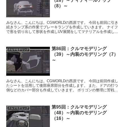
（28）～ディティールアップ
（8）～
みなさん、こんにちは。CGWORLDの西原です。 今回も前回に引き
続きランプ系の作業でブレーキランプを作成していきます。 ナイフ
で形を切り出して形状を作成しUV展開をしてマテリアルを作成して
いきます。 最後はライトを入れてレン...
第86回：クルマモデリング
クルマモデリング
（39）～内装のモデリング（7）
～
みなさん、こんにちは。CGWORLDの西原です。 今回は前回作成し
たシートを活用して後部座席部分を作成します。 また、ドアの打つ
側などのカバー部分も作成していきます。 ポリゴンの整理に苦戦し
ましたが丁寧にモデリングして...
第95回：クルマモデリング
クルマモデリング
（48）～内装のモデリング
（16）～