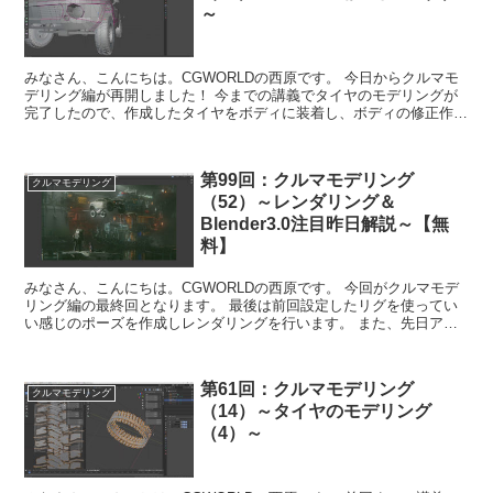
～
みなさん、こんにちは。CGWORLDの西原です。 今日からクルマモ
デリング編が再開しました！ 今までの講義でタイヤのモデリングが
完了したので、作成したタイヤをボディに装着し、ボディの修正作業
をしていきます。 ポリゴンの流れを意...
第99回：クルマモデリング
クルマモデリング
（52）～レンダリング＆
Blender3.0注目昨日解説～【無
料】
みなさん、こんにちは。CGWORLDの西原です。 今回がクルマモデ
リング編の最終回となります。 最後は前回設定したリグを使ってい
い感じのポーズを作成しレンダリングを行います。 また、先日アッ
プデートされたBlender3.0の...
第61回：クルマモデリング
クルマモデリング
（14）～タイヤのモデリング
（4）～