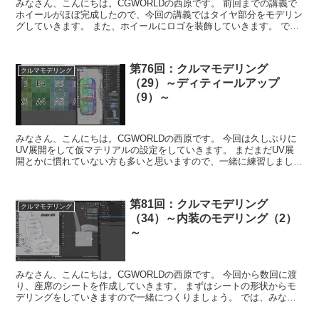
みなさん、こんにちは。CGWORLDの西原です。 前回までの講義で
ホイールがほぼ完成したので、今回の講義ではタイヤ部分をモデリン
グしていきます。 また、ホイールにロゴを装飾していきます。 で
は、みなさんも一緒につくって学びまし...
第76回：クルマモデリング
クルマモデリング
（29）～ディティールアップ
（9）～
みなさん、こんにちは。CGWORLDの西原です。 今回は久しぶりに
UV展開をして仮マテリアルの設定をしていきます。 まだまだUV展
開とかに慣れていない方も多いと思いますので、一緒に練習しましょ
う！ ボディのマテリアルを設定する...
第81回：クルマモデリング
クルマモデリング
（34）～内装のモデリング（2）
～
みなさん、こんにちは。CGWORLDの西原です。 今回から数回に渡
り、座席のシートを作成していきます。 まずはシートの形状からモ
デリングをしていきますので一緒につくりましょう。 では、みなさ
んも一緒につくって学びましょう！ ...