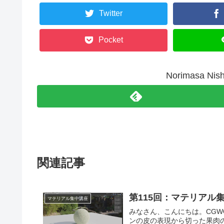
Twitter
Pocket
Norimasa N
関連記事
第115回：マテリアル
マテリアル集中講座
みなさん、こんにちは。CGWORLDの西原です。 今回
ンの皮の表現から切った果肉