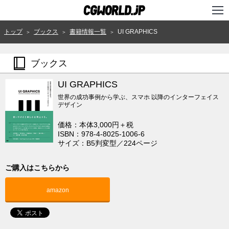
TOP
トップ
ブックス
書籍情報一覧
UI GRAPHICS
＞
＞
＞
インタビュー
ブックス
ニュース
UI GRAPHICS
特集
世界の成功事例から学ぶ、スマホ 以降のインターフェイス
デザイン
連載
価格：本体3,000円＋税
ISBN：978-4-8025-1006-6
用語辞典
サイズ：B5判変型／224ページ
スタジオ
ご購入はこちらから
講座
amazon
SHOP
クリエイターズID