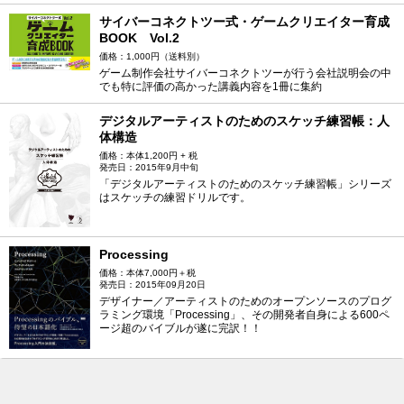
サイバーコネクトツー式・ゲームクリエイター育成
BOOK Vol.2
価格：1,000円（送料別）
ゲーム制作会社サイバーコネクトツーが行う会社説明会の中
でも特に評価の高かった講義内容を1冊に集約
デジタルアーティストのためのスケッチ練習帳：人
体構造
価格：本体1,200円 + 税
発売日：2015年9月中旬
「デジタルアーティストのためのスケッチ練習帳」シリーズ
はスケッチの練習ドリルです。
Processing
価格：本体7,000円＋税
発売日：2015年09月20日
デザイナー／アーティストのためのオープンソースのプログ
ラミング環境「Processing」、その開発者自身による600ペ
ージ超のバイブルが遂に完訳！！