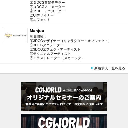
②３DCG背景モデラー
③３DCGアニメーター
④２DCGアニメーター
⑤UIデザイナー
⑥エフェクト
Manjuu
募集職種：
①3DCGデザイナー（キャラクター・オブジェクト）
②3DCGアニメーター
③3DCGエフェクトアーティスト
④テクニカルアーティスト
⑤イラストレーター（メカニック）
新着求人一覧を見る