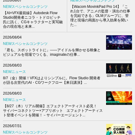
NEWスペシャルコンテンツ
2026/08/07
【Wacom MovinkPad Pro 14】「こ
NEWスペシャルコンテンツ
れ1台で、アニメの監督・演出の仕事
【AI×VFX最前線】Autodesk Flow
を完結できる」OLMグループに、管
Studio開発者ニコラ・トドロビッチ
理と現場の両面から導入効果を聞い
氏に訊く、CGキャラクターと実写融
た...
合の現在地と未来...
2026/08/04
NEWスペシャルコンテンツ
「君も、スポットライトに」――アイドルを輝かせる映像と
ビジュアルを現場でつくる、imaginateの仕事...
2026/08/03
NEWニュース
8/7（金）開催！VFXはよりシンプルに。Flow Studio 開発者
が語る次世代のAI・CGワークフロー【来日講演】...
2026/08/03
NEWニュース
【8/27（木）リアル開催】エフェクトアーティスト必見！
サイバーコネクトツー×アプリボット エフェクトアーティス
ト登壇イベントを開催！－サイバーエージェント...
2026/07/31
NEWスペシャルコンテンツ