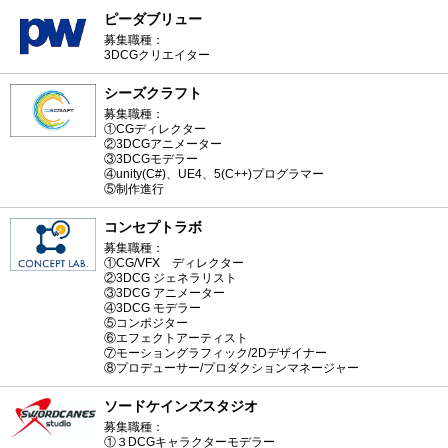
ピーダブリュー
募集職種：
3DCGクリエイター
シーズクラフト
募集職種：
①CGディレクター
②3DCGアニメーター
③3DCGモデラー
④unity(C#)、UE4、5(C++)プログラマー
⑤制作進行
コンセプトラボ
募集職種：
①CG/VFX ディレクター
②3DCG ジェネラリスト
③3DCG アニメーター
④3DCG モデラー
⑤コンポジター
⑥エフェクトアーティスト
⑦モーショングラフィック/2Dデザイナー
⑧プロデューサー/プロダクションマネージャー
ソードケインズスタジオ
募集職種：
①３DCGキャラクターモデラー