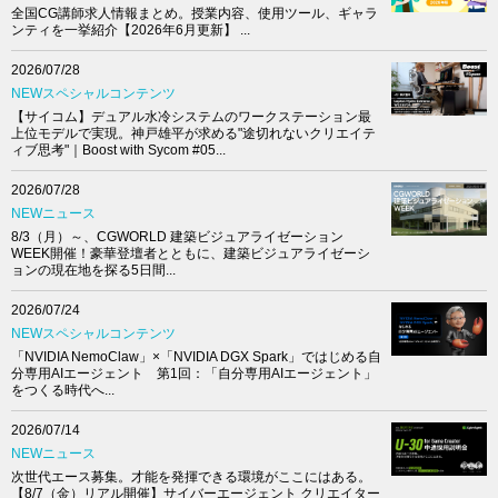
全国CG講師求人情報まとめ。授業内容、使用ツール、ギャラ
ンティを一挙紹介【2026年6月更新】 ...
2026/07/28
NEWスペシャルコンテンツ
【サイコム】デュアル水冷システムのワークステーション最
上位モデルで実現。神戸雄平が求める"途切れないクリエイテ
ィブ思考"｜Boost with Sycom #05...
2026/07/28
NEWニュース
8/3（月）～、CGWORLD 建築ビジュアライゼーション
WEEK開催！豪華登壇者とともに、建築ビジュアライゼーシ
ョンの現在地を探る5日間...
2026/07/24
NEWスペシャルコンテンツ
「NVIDIA NemoClaw」×「NVIDIA DGX Spark」ではじめる自
分専用AIエージェント 第1回：「自分専用AIエージェント」
をつくる時代へ...
2026/07/14
NEWニュース
次世代エース募集。才能を発揮できる環境がここにはある。
【8/7（金）リアル開催】サイバーエージェント クリエイター