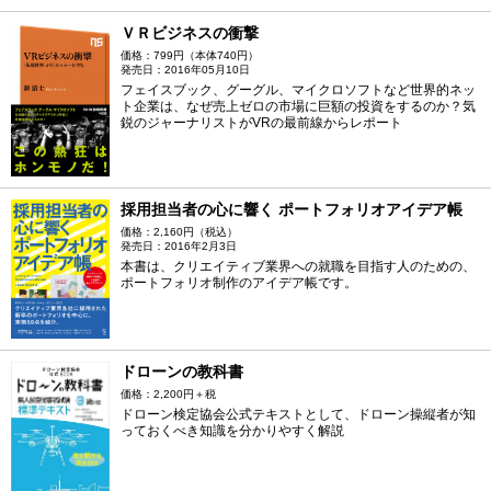
ＶＲビジネスの衝撃
価格：799円（本体740円）
発売日：2016年05月10日
フェイスブック、グーグル、マイクロソフトなど世界的ネッ
ト企業は、なぜ売上ゼロの市場に巨額の投資をするのか？気
鋭のジャーナリストがVRの最前線からレポート
採用担当者の心に響く ポートフォリオアイデア帳
価格：2,160円（税込）
発売日：2016年2月3日
本書は、クリエイティブ業界への就職を目指す人のための、
ポートフォリオ制作のアイデア帳です。
ドローンの教科書
価格：2,200円＋税
ドローン検定協会公式テキストとして、ドローン操縦者が知
っておくべき知識を分かりやすく解説