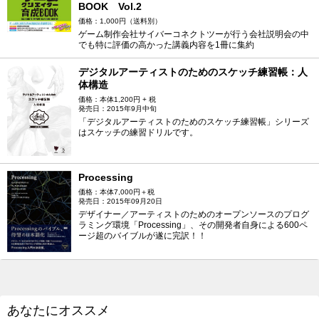
BOOK Vol.2
価格：1,000円（送料別）
ゲーム制作会社サイバーコネクトツーが行う会社説明会の中
でも特に評価の高かった講義内容を1冊に集約
デジタルアーティストのためのスケッチ練習帳：人
体構造
価格：本体1,200円 + 税
発売日：2015年9月中旬
「デジタルアーティストのためのスケッチ練習帳」シリーズ
はスケッチの練習ドリルです。
Processing
価格：本体7,000円＋税
発売日：2015年09月20日
デザイナー／アーティストのためのオープンソースのプログ
ラミング環境「Processing」、その開発者自身による600ペ
ージ超のバイブルが遂に完訳！！
あなたにオススメ