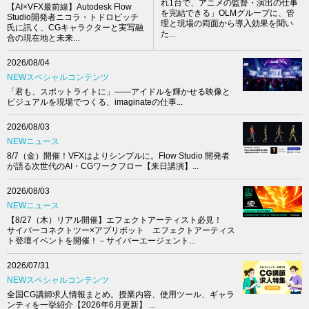
れ1台で、アニメの監督・演出の仕事
【AI×VFX最前線】Autodesk Flow
を完結できる」OLMグループに、管
Studio開発者ニコラ・トドロビッチ
理と現場の両面から導入効果を聞い
氏に訊く、CGキャラクターと実写融
た...
合の現在地と未来...
2026/08/04
NEWスペシャルコンテンツ
「君も、スポットライトに」――アイドルを輝かせる映像と
ビジュアルを現場でつくる、imaginateの仕事...
2026/08/03
NEWニュース
8/7（金）開催！VFXはよりシンプルに。Flow Studio 開発者
が語る次世代のAI・CGワークフロー【来日講演】...
2026/08/03
NEWニュース
【8/27（木）リアル開催】エフェクトアーティスト必見！
サイバーコネクトツー×アプリボット エフェクトアーティス
ト登壇イベントを開催！－サイバーエージェント...
2026/07/31
NEWスペシャルコンテンツ
全国CG講師求人情報まとめ。授業内容、使用ツール、ギャラ
ンティを一挙紹介【2026年6月更新】 ...