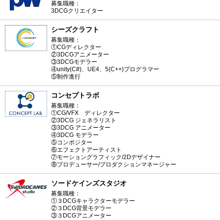
募集職種：
3DCGクリエイター
シーズクラフト
募集職種：
①CGディレクター
②3DCGアニメーター
③3DCGモデラー
④unity(C#)、UE4、5(C++)プログラマー
⑤制作進行
コンセプトラボ
募集職種：
①CG/VFX ディレクター
②3DCG ジェネラリスト
③3DCG アニメーター
④3DCG モデラー
⑤コンポジター
⑥エフェクトアーティスト
⑦モーショングラフィック/2Dデザイナー
⑧プロデューサー/プロダクションマネージャー
ソードケインズスタジオ
募集職種：
①３DCGキャラクターモデラー
②３DCG背景モデラー
③３DCGアニメーター