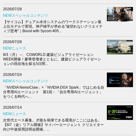
2026/07/28
NEWスペシャルコンテンツ
【サイコム】デュアル水冷システムのワークステーション最
上位モデルで実現。神戸雄平が求める"途切れないクリエイテ
ィブ思考"｜Boost with Sycom #05...
2026/07/28
NEWニュース
8/3（月）～、CGWORLD 建築ビジュアライゼーション
WEEK開催！豪華登壇者とともに、建築ビジュアライゼーシ
ョンの現在地を探る5日間...
2026/07/24
NEWスペシャルコンテンツ
「NVIDIA NemoClaw」×「NVIDIA DGX Spark」ではじめる自
分専用AIエージェント 第1回：「自分専用AIエージェント」
をつくる時代へ...
2026/07/14
NEWニュース
次世代エース募集。才能を発揮できる環境がここにはある。
【8/7（金）リアル開催】サイバーエージェント クリエイター
向け中途採用説明会開催。...