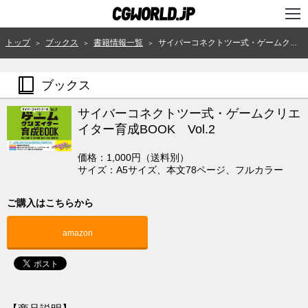
TOP
トップ
ブックス
書籍情報一覧
サイバーコネクトツー式・ゲームクリエイター育成BOOK Vol.2
＞
＞
＞
インタビュー
ブックス
ニュース
サイバーコネクトツー式・ゲームクリエ
特集
イター育成BOOK Vol.2
連載
価格：1,000円（送料別）
サイズ：A5サイズ、本文78ページ、フルカラー
用語辞典
ご購入はこちらから
スタジオ
amazon
講座
SHOP
クリエイターズID