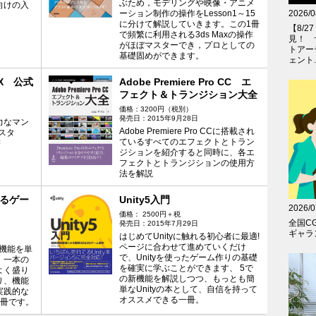
ぶため，モデリングや映像・アニメ
向けの入
2026/0
ーション制作の操作をLesson1～15
に分けて解説していきます。この1冊
【8/
で頻繁に利用される3ds Maxの操作
見！ 
がほぼマスターでき，プロとしての
トアー
基礎固めができます。
ェント..
 EX 公式
Adobe Premiere Pro CC エ
フェクト＆トランジション大全
価格：3200円（税別）
発売日：2015年9月28日
力なマン
Adobe Premiere Pro CCに搭載され
スタ
ているすべてのエフェクトとトラン
書
ジションを紹介すると同時に、各エ
フェクトとトランジションの使用方
法を解説
極めるゲー
Unity5入門
2026/0
価格： 2500円＋税
全国C
発売日：2015年7月29日
ギャラン
はじめてUnityに触れる初心者に最適!
ページに合わせて進めていくだけ
）の機能を単
で、Unityを使ったゲーム作りの基礎
、一本の
を確実に学ぶことができます、 5で
よく盛り
の新機能を解説しつつ、もっとも簡
り、機能
単なUnityの本として、自信を持って
実践的な
オススメできる一冊。
1冊です。