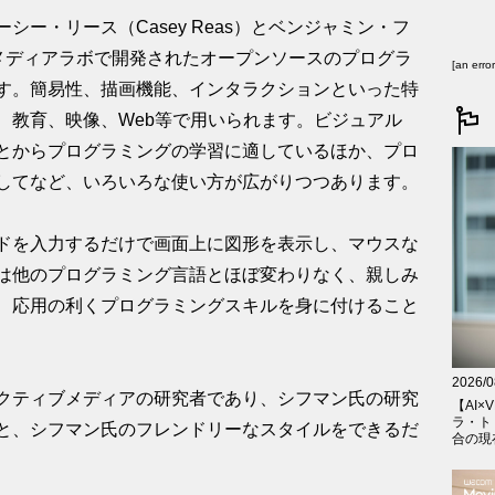
ケーシー・リース（Casey Reas）とベンジャミン・フ
てMITメディアラボで開発されたオープンソースのプログラ
[an erro
す。簡易性、描画機能、インタラクションといった特
、教育、映像、Web等で用いられます。ビジュアル
とからプログラミングの学習に適しているほか、プロ
してなど、いろいろな使い方が広がりつつあります。
のコードを入力するだけで画面上に図形を表示し、マウスな
は他のプログラミング言語とほぼ変わりなく、親しみ
、応用の利くプログラミングスキルを身に付けること
2026/0
クティブメディアの研究者であり、シフマン氏の研究
【AI×V
ラ・ト
と、シフマン氏のフレンドリーなスタイルをできるだ
合の現在