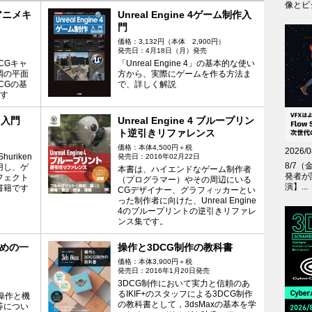
像とビジ
アニメキ
Unreal Engine 4ゲーム制作入
門
価格：3,132円（本体 2,900円）
発売日：4月18日（月）発売
CGキャ
「Unreal Engine 4」の基本的な使い
調の平面
方から、実際にゲームを作る方法ま
CGの基
で、詳しく解説
です
ト入門
Unreal Engine 4 ブループリン
ト逆引きリファレンス
価格：本体4,500円＋税
2026/0
uriken
発売日：2016年02月22日
8/7（
を使用し、ゲ
本書は、ハイエンドなゲーム制作者
発者が
フェクト
（プログラマー）やその周辺にいる
演】...
書籍です
CGデザイナー、グラフィッカーとい
った制作者に向けた、Unreal Engine
4のブループリントの逆引きリファレ
ンス集です。
じめの一
操作と3DCG制作の教科書
価格：本体3,900円＋税
発売日：2016年1月20日発売
3DCG制作において実力と信頼のあ
るIKIF+のスタッフによる3DCG制作
本操作と機
の教科書として，3dsMaxの基本を学
等につい