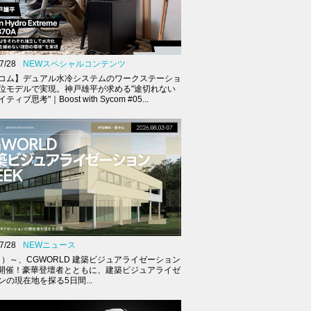
7/28
NEWスペシャルコンテンツ
コム】デュアル水冷システムのワークステーショ
位モデルで実現。神戸雄平が求める"途切れない
ィブ思考"｜Boost with Sycom #05...
7/28
NEWニュース
（月）～、CGWORLD 建築ビジュアライゼーション
K開催！豪華登壇者とともに、建築ビジュアライゼ
ンの現在地を探る5日間...