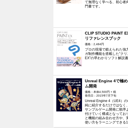
て無理なく学べる、初心者
門書です。
CLIP STUDIO PAINT
リファレンスブック
価格：2,484円
プロの現場で鍛えられた強
ガ制作機能を搭載した”クリ
EX”の早わかりソフト解説
Unreal Engine 4で
ム開発
価格：本体4,500円 + 税
発売日：2015年7月下旬
Unreal Engine 4（UE4
純に紹介するだけではなく
サンプルゲーム開発に順序
付けていく構成となってお
と機能の組み合わせ方や、
使い方をラーニングできる