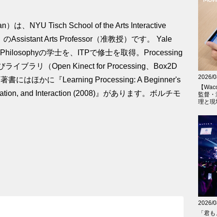
YU Tisch School of the Arts Interactive
P）のAssistant Arts Professor（准教授）です。 Yale
cs and Philosophyの学士を、ITPで修士を取得。Processing
（Open Kinect for Processing、Box2D
2026/0
にはほかに『Learning Processing: A Beginner's
【Wac
nimation, and Interaction (2008)』があります。ボルチモ
監督・
理と現
2026/0
「君も