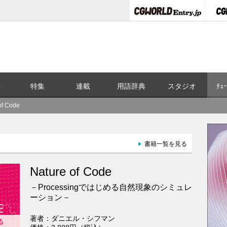
ス
特集
連載
用語辞典
スタジオ
ﾁｭｰ
of Code
書籍一覧を見る
Nature of Code
－Processingではじめる自然現象のシミュレ
ーション－
著者：ダニエル・シフマン