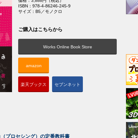
価格：3,888円（税込）
ISBN：978-4-86246-245-9
サイズ：B5／モノクロ
ご購入はこちらから
Works Online Book Store
amazon
楽天ブックス
セブンネット
ing（プロセシング）の定番教科書