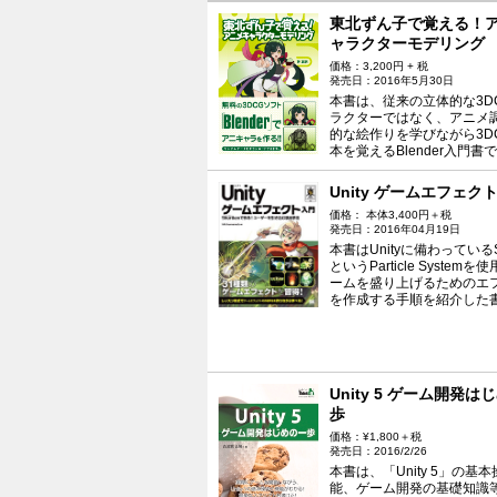
東北ずん子で覚える！
ャラクターモデリング
価格：3,200円 + 税
発売日：2016年5月30日
本書は、従来の立体的な3D
ラクターではなく、アニメ
的な絵作りを学びながら3D
本を覚えるBlender入門書
Unity ゲームエフェク
価格： 本体3,400円＋税
発売日：2016年04月19日
本書はUnityに備わっているSh
というParticle System
ームを盛り上げるためのエ
を作成する手順を紹介した
Unity 5 ゲーム開発は
歩
価格：¥1,800＋税
発売日：2016/2/26
本書は、「Unity 5」の基
能、ゲーム開発の基礎知識