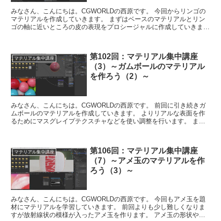
みなさん、こんにちは。CGWORLDの西原です。 今回からリンゴの
マテリアルを作成していきます。 まずはベースのマテリアルとリン
ゴの軸に近いところの皮の表現をプロシージャルに作成していきま
す。 かなり頭を使いますがしっかりと理...
第102回：マテリアル集中講座
マテリアル集中講座
（3）～ガムボールのマテリアル
を作ろう（2）～
みなさん、こんにちは。CGWORLDの西原です。 前回に引き続きガ
ムボールのマテリアルを作成していきます。 よりリアルな表面を作
るためにマスグレイプテクスチャなどを使い調整を行います。 また
形状もDisplaceモディファ...
第106回：マテリアル集中講座
マテリアル集中講座
（7）～アメ玉のマテリアルを作
ろう（3）～
みなさん、こんにちは。CGWORLDの西原です。 今回もアメ玉を題
材にマテリアルを学習していきます。 前回よりも少し難しくなりま
すが放射線状の模様が入ったアメ玉を作ります。 アメ玉の形状や質