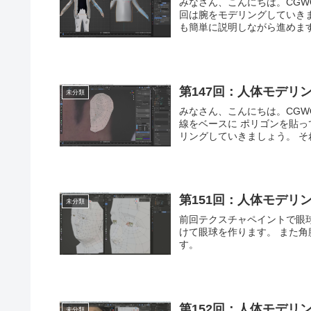
みなさん、こんにちは。CGWORLDの西原です。 前回
回は腕をモデリングしていき
第147回：人体モデリ
未分類
みなさん、こんにちは。CGWORLDの西原です。 前回
線をベースに ポリゴンを貼っていきます。 ポリゴンの流れと多
リング
第151回：人体モデリ
未分類
前回テクスチャペイントで眼
けて眼球を作ります。 また
す。
第152回：人体モデリ
未分類