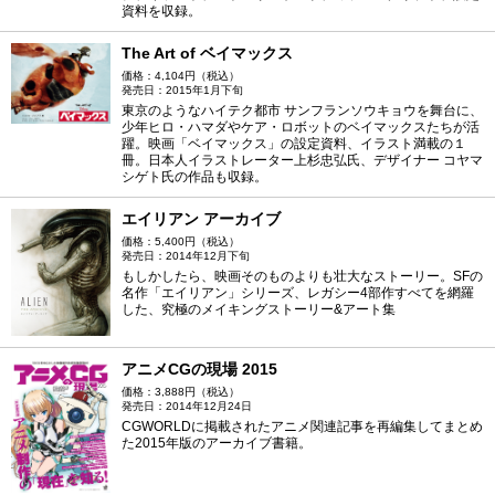
資料を収録。
The Art of ベイマックス
価格：4,104円（税込）
発売日：2015年1月下旬
東京のようなハイテク都市 サンフランソウキョウを舞台に、
少年ヒロ・ハマダやケア・ロボットのベイマックスたちが活
躍。映画「ベイマックス」の設定資料、イラスト満載の１
冊。日本人イラストレーター上杉忠弘氏、デザイナー コヤマ
シゲト氏の作品も収録。
エイリアン アーカイブ
価格：5,400円（税込）
発売日：2014年12月下旬
もしかしたら、映画そのものよりも壮大なストーリー。SFの
名作「エイリアン」シリーズ、レガシー4部作すべてを網羅
した、究極のメイキングストーリー&アート集
アニメCGの現場 2015
価格：3,888円（税込）
発売日：2014年12月24日
CGWORLDに掲載されたアニメ関連記事を再編集してまとめ
た2015年版のアーカイブ書籍。