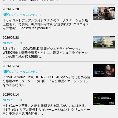
2026/07/28
NEWスペシャルコンテンツ
【サイコム】デュアル水冷システムのワークステーション最
上位モデルで実現。神戸雄平が求める"途切れないクリエイテ
ィブ思考"｜Boost with Sycom #05...
2026/07/28
NEWニュース
8/3（月）～、CGWORLD 建築ビジュアライゼーション
WEEK開催！豪華登壇者とともに、建築ビジュアライゼーシ
ョンの現在地を探る5日間...
2026/07/24
NEWスペシャルコンテンツ
「NVIDIA NemoClaw」×「NVIDIA DGX Spark」ではじめる自
分専用AIエージェント 第1回：「自分専用AIエージェント」
をつくる時代へ...
2026/07/14
NEWニュース
次世代エース募集。才能を発揮できる環境がここにはある。
【8/7（金）リアル開催】サイバーエージェント クリエイター
向け中途採用説明会開催。...