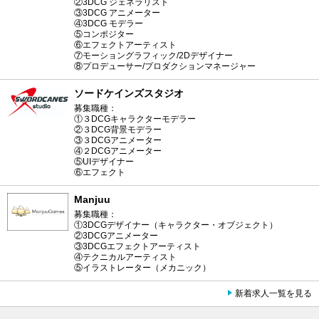
②3DCG ジェネラリスト
③3DCG アニメーター
④3DCG モデラー
⑤コンポジター
⑥エフェクトアーティスト
⑦モーショングラフィック/2Dデザイナー
⑧プロデューサー/プロダクションマネージャー
ソードケインズスタジオ
募集職種：
①３DCGキャラクターモデラー
②３DCG背景モデラー
③３DCGアニメーター
④２DCGアニメーター
⑤UIデザイナー
⑥エフェクト
Manjuu
募集職種：
①3DCGデザイナー（キャラクター・オブジェクト）
②3DCGアニメーター
③3DCGエフェクトアーティスト
④テクニカルアーティスト
⑤イラストレーター（メカニック）
新着求人一覧を見る