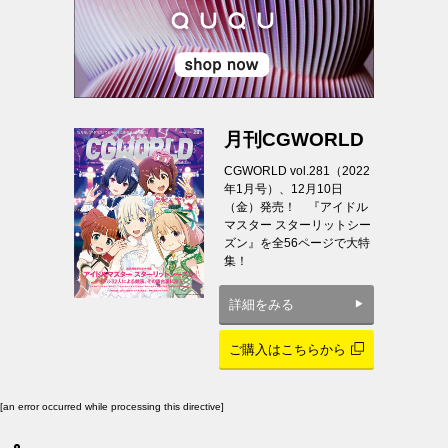
月刊CGWORLD
CGWORLD vol.281（2022
年1月号）、12月10日
（金）発売！ 『アイドル
マスター スターリットシー
ズン』を全56ページで大特
集！
詳細をみる
ご購入はこちらから
[an error occurred while processing this directive]