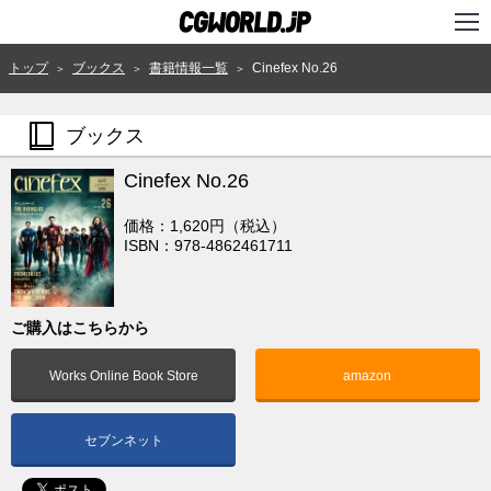
TOP
トップ
ブックス
書籍情報一覧
Cinefex No.26
＞
＞
＞
インタビュー
ブックス
ニュース
Cinefex No.26
特集
価格：1,620円（税込）
連載
ISBN：978-4862461711
用語辞典
ご購入はこちらから
スタジオ
Works Online Book Store
amazon
講座
SHOP
セブンネット
クリエイターズID