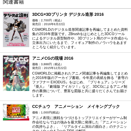
関連書籍
3DCG×3Dプリンタ デジタル造形 2016
価格：2,700円（税込）
発売日：2016年6月22日
CGWORLDのデジタル造形関連記事を再編してまとめた資料
集の2016年度版です。ZBrushをはじめとした3DCGツール
によるデジタル原型制作や、3Dプリント用のデータ作成から
立体出力にいたるまで、フィギュア制作のノウハウをあます
ところなく紹介しています。
アニメCGの現場 2016
価格：3,888円（税込）
発売日：2015年12月22日
CGWORLDに掲載されたアニメ関連記事を再編集してまとめ
た2016年版のアーカイブ書籍。今年度の表紙を飾る『蒼穹の
ファフナー EXODUS』をはじめ、『プリキュア』シリーズ
『亜人』『劇場版 アイカツ！』など、3DCGによるアニメ制
作の裏側について、豊富な図版と共に盛りだくさんでお届け
します。
CCチュウ アニメーション メイキングブック
価格：1,000円(税込)
アニメ表現に挑戦をつづけるトップクリエイターがゲーム制
作会社ならではの強みを最大限に発揮した「アニメーション
の気持ちよさ」、「リアルタイム演出の面白さ」のテクニッ
クやノウハウを7つの TIPS で解説