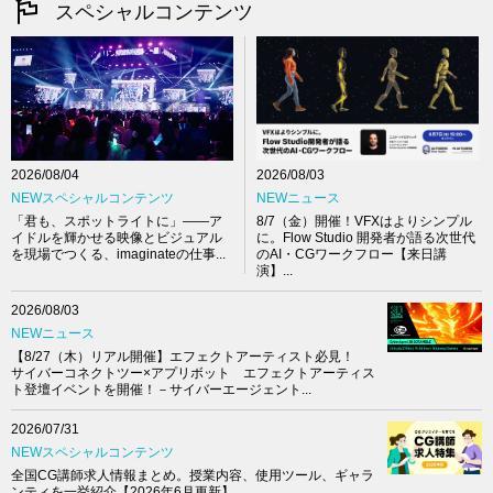
スペシャルコンテンツ
2026/08/04
2026/08/03
NEWスペシャルコンテンツ
NEWニュース
「君も、スポットライトに」――ア
8/7（金）開催！VFXはよりシンプル
イドルを輝かせる映像とビジュアル
に。Flow Studio 開発者が語る次世代
を現場でつくる、imaginateの仕事...
のAI・CGワークフロー【来日講
演】...
2026/08/03
NEWニュース
【8/27（木）リアル開催】エフェクトアーティスト必見！
サイバーコネクトツー×アプリボット エフェクトアーティス
ト登壇イベントを開催！－サイバーエージェント...
2026/07/31
NEWスペシャルコンテンツ
全国CG講師求人情報まとめ。授業内容、使用ツール、ギャラ
ンティを一挙紹介【2026年6月更新】 ...