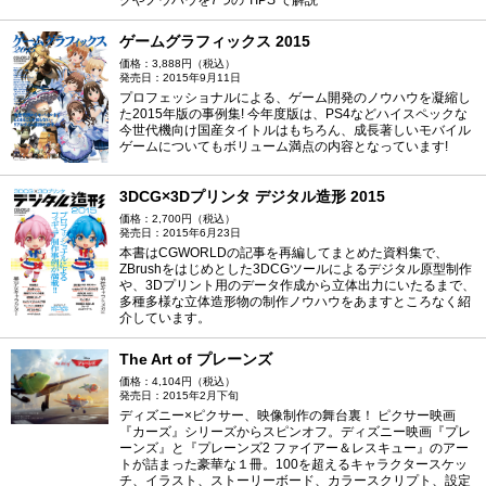
ゲームグラフィックス 2015
価格：3,888円（税込）
発売日：2015年9月11日
プロフェッショナルによる、ゲーム開発のノウハウを凝縮し
た2015年版の事例集! 今年度版は、PS4などハイスペックな
今世代機向け国産タイトルはもちろん、成長著しいモバイル
ゲームについてもボリューム満点の内容となっています!
3DCG×3Dプリンタ デジタル造形 2015
価格：2,700円（税込）
発売日：2015年6月23日
本書はCGWORLDの記事を再編してまとめた資料集で、
ZBrushをはじめとした3DCGツールによるデジタル原型制作
や、3Dプリント用のデータ作成から立体出力にいたるまで、
多種多様な立体造形物の制作ノウハウをあますところなく紹
介しています。
The Art of プレーンズ
価格：4,104円（税込）
発売日：2015年2月下旬
ディズニー×ピクサー、映像制作の舞台裏！ ピクサー映画
『カーズ』シリーズからスピンオフ。ディズニー映画『プレ
ーンズ』と『プレーンズ2 ファイアー＆レスキュー』のアー
トが詰まった豪華な１冊。100を超えるキャラクタースケッ
チ、イラスト、ストーリーボード、カラースクリプト、設定