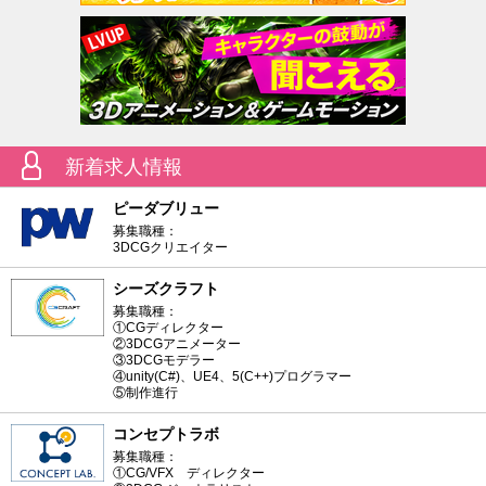
新着求人情報
ピーダブリュー
募集職種：
3DCGクリエイター
シーズクラフト
募集職種：
①CGディレクター
②3DCGアニメーター
③3DCGモデラー
④unity(C#)、UE4、5(C++)プログラマー
⑤制作進行
コンセプトラボ
募集職種：
①CG/VFX ディレクター