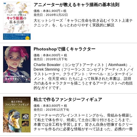
アニメーターが教えるキャラ描画の基本法則
価格：本体1,900円＋税
発売日：2016年1月22日
大ヒットシリーズ「キャラに生命を吹き込むイラスト上達テ
クニック」を、もっとわかりやすく実践的に解説
Photoshopで描くキャラクター
価格：本体4,000円 + 税
発売日：2016年1月下旬
Charlie Bowater（コンセプトアーティスト｜Atomhawk）、
Derek Stenning（フリーランス コンセプトアーティスト／イ
ラストレーター。クライアント：マーベル・エンターテイン
メント、任天堂 etc）たちによって執筆された本書は、説得
力のあるキャラクターを描こうとするアーティストへの包括
的なガイドです。
粘土で作るファンタジーフィギュア
価格：本体3,600円 + 税
発売日：2015年12月下旬
クリーチャーのブレインストーミングから、骨組みを構築し
て粘土で体を作り、焼成して土台に取り付けるところまで、
本書では全工程を学習します。皆さん自身が想像するクリー
チャーを作るのに必要な情報がすべて詰まった、必携の一冊