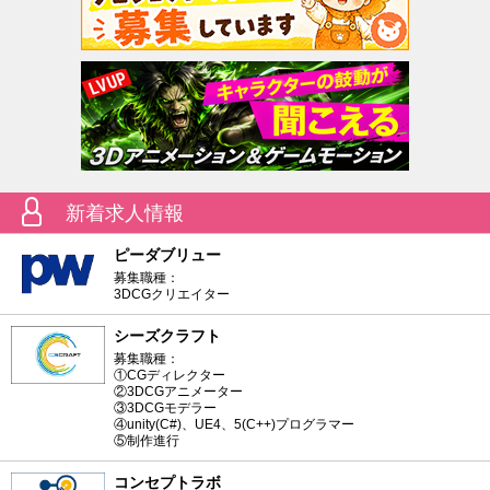
新着求人情報
ピーダブリュー
募集職種：
3DCGクリエイター
シーズクラフト
募集職種：
①CGディレクター
②3DCGアニメーター
③3DCGモデラー
④unity(C#)、UE4、5(C++)プログラマー
⑤制作進行
コンセプトラボ