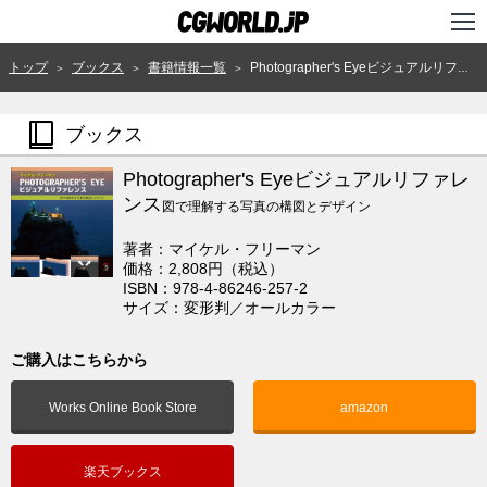
TOP
トップ
ブックス
書籍情報一覧
Photographer's Eyeビジュアルリファレンス
＞
＞
＞
インタビュー
ブックス
ニュース
Photographer's Eyeビジュアルリファレ
特集
ンス
図で理解する写真の構図とデザイン
連載
著者：マイケル・フリーマン
価格：2,808円（税込）
用語辞典
ISBN：978-4-86246-257-2
サイズ：変形判／オールカラー
スタジオ
ご購入はこちらから
講座
Works Online Book Store
amazon
SHOP
クリエイターズID
楽天ブックス