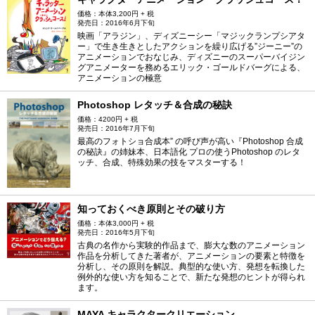
価格：本体3,200円 + 税
発売日：2016年6月下旬
映画「アラジン」、ディズニーシー「マジックランプシアタ
ー」で生き生きとしたアクションを繰り広げる”ジーニー”の
アニメーションでおなじみ、ディズニーのスーパーバイジン
グアニメーターを務めるエリック・ゴールドバーグによる、
アニメーションの極意
Photoshop レタッチ＆合成の秘訣
価格：4200円 + 税
発売日：2016年7月下旬
最高のフォトショ合成本” の呼び声が高い『Photoshop 合成
の秘訣』の姉妹本、日本語化 プロの使うPhotoshop のレタ
ッチ、合成、特殊効果の技をマスターする！
知っておくべき原則とその破り方
価格：本体3,000円 + 税
発売日：2016年5月下旬
古典の名作から実験的作品まで、膨大な数のアニメーション
作品を分析してきた著者が、アニメーションの要素と特徴を
分析し、その原則を解説。典型的な使い方、発想を転換した
例外的な使い方を知ることで、新たな発想のヒントが得られ
ます。
MAYA キャラクタークリエーション