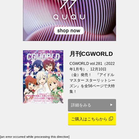
月刊CGWORLD
CGWORLD vol.281（2022
年1月号）、12月10日
（金）発売！ 『アイドル
マスター スターリットシー
ズン』を全56ページで大特
集！
詳細をみる
ご購入はこちらから
[an error occurred while processing this directive]