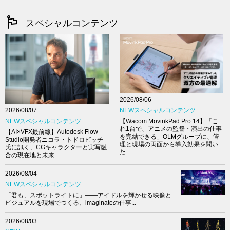
スペシャルコンテンツ
2026/08/06
NEWスペシャルコンテンツ
2026/08/07
【Wacom MovinkPad Pro 14】「こ
NEWスペシャルコンテンツ
れ1台で、アニメの監督・演出の仕事
【AI×VFX最前線】Autodesk Flow
を完結できる」OLMグループに、管
Studio開発者ニコラ・トドロビッチ
理と現場の両面から導入効果を聞い
氏に訊く、CGキャラクターと実写融
た...
合の現在地と未来...
2026/08/04
NEWスペシャルコンテンツ
「君も、スポットライトに」――アイドルを輝かせる映像と
ビジュアルを現場でつくる、imaginateの仕事...
2026/08/03