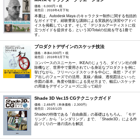
価格：6,000円 + 税
発売日：2016年4月下旬
本書は、Autodesk Maya のキャラクター制作に関する包括的
なガイドです。経験豊富な講師による実践的な演習やアドバ
イスを掲載しています。そして「デジタルアーティストに役
立つガイドを提供する」という3DTotalの伝統を守る1冊で
す。
プロダクトデザインのスケッチ技法
価格：本体4,000円 + 税
発売日：2016年3月下旬
コンバースのスニーカー、IKEAのじょうろ、ダイソン社の掃
除機など、世界中で愛用されている身近なプロダクトを例に
挙げながら、フリーハンドスケッチを中心に、発想・アイデ
ア出しのフェーズでの活用、直線／曲線、透視図法といった
作図の基本、角度や陰影による見せ方まで、幅広いスケッチ
の用途をデザインフェーズに沿って紹介
Shade 3D Ver.15 CGテクニックガイド
価格：2,484円（本体価格：2,300円）
発売日：2016/1/25
Shadeの特徴である「自由曲面」の基礎はもちろん、「モデ
リング」から「レンダリング」まで、「Shade3D」による作
品づくりの一連の流れを解説