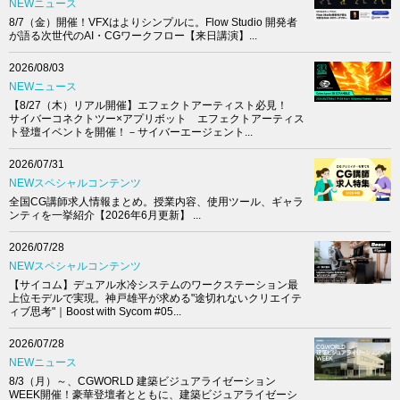
NEWニュース
8/7（金）開催！VFXはよりシンプルに。Flow Studio 開発者
が語る次世代のAI・CGワークフロー【来日講演】...
2026/08/03
NEWニュース
【8/27（木）リアル開催】エフェクトアーティスト必見！
サイバーコネクトツー×アプリボット エフェクトアーティス
ト登壇イベントを開催！－サイバーエージェント...
2026/07/31
NEWスペシャルコンテンツ
全国CG講師求人情報まとめ。授業内容、使用ツール、ギャラ
ンティを一挙紹介【2026年6月更新】 ...
2026/07/28
NEWスペシャルコンテンツ
【サイコム】デュアル水冷システムのワークステーション最
上位モデルで実現。神戸雄平が求める"途切れないクリエイテ
ィブ思考"｜Boost with Sycom #05...
2026/07/28
NEWニュース
8/3（月）～、CGWORLD 建築ビジュアライゼーション
WEEK開催！豪華登壇者とともに、建築ビジュアライゼーシ