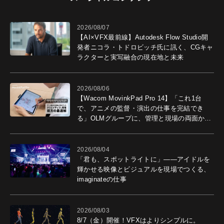
2026/08/07
【AI×VFX最前線】Autodesk Flow Studio開
発者ニコラ・トドロビッチ氏に訊く、CGキャ
ラクターと実写融合の現在地と未来
2026/08/06
【Wacom MovinkPad Pro 14】「これ1台
で、アニメの監督・演出の仕事を完結でき
る」OLMグループに、管理と現場の両面から
導入効果を聞いた
2026/08/04
「君も、スポットライトに」――アイドルを
輝かせる映像とビジュアルを現場でつくる、
imaginateの仕事
2026/08/03
8/7（金）開催！VFXはよりシンプルに。