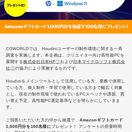
CGWORLDでは、Houdiniユーザーの制作環境に関する一斉
調査を実施します。本企画は、クリエイター向け高性能PCを
展開する
株式会社日本HP
および
日本マイクロソフト株式会
社
の協力により実施するものです。
Houdiniをメインツールとして活用している方、業務で併用し
ている方、個人制作・学習で使用している方まで幅広く対象
とし、現在の制作現場で使われているPCスペックや課題、買
い替え予定、高性能PC選定基準などを明らかにしていきま
す。
ご回答いただいた方の中から抽選で、
Amazonギフトカード
1,000円分を100名様に
プレゼント！ アンケートの所要時間