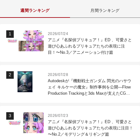
週間ランキング
月間ランキング
2026/07/24
アニメ『名探偵プリキュア！』ED 、可愛さと
遊び心あふれるプリキュアたちの表現に注
目！〜No.3／アニメーション付け篇
2026/07/28
Autodeskが『機動戦士ガンダム 閃光のハサウ
ェイ キルケーの魔女』制作事例を公開―Flow
Production Trackingと3ds Maxが支えたCG制
作現場
2026/07/23
アニメ『名探偵プリキュア！』ED 、可愛さと
遊び心あふれるプリキュアたちの表現に注目！
〜No.2／モデリング＆リギング篇