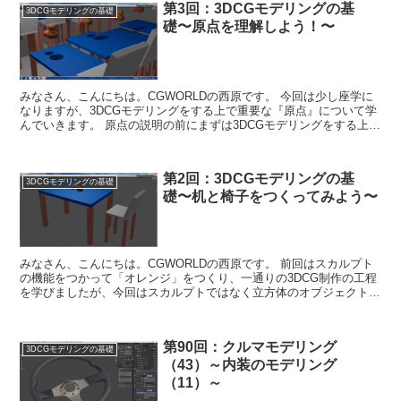
第3回：3DCGモデリングの基
3DCGモデリングの基礎
礎〜原点を理解しよう！〜
みなさん、こんにちは。CGWORLDの西原です。 今回は少し座学に
なりますが、3DCGモデリングをする上で重要な『原点』について学
んでいきます。 原点の説明の前にまずは3DCGモデリングをする上で
よく聞く「ポリゴン」につ...
第2回：3DCGモデリングの基
3DCGモデリングの基礎
礎〜机と椅子をつくってみよう〜
みなさん、こんにちは。CGWORLDの西原です。 前回はスカルプト
の機能をつかって「オレンジ」をつくり、一通りの3DCG制作の工程
を学びましたが、今回はスカルプトではなく立方体のオブジェクトを
つかって机と椅子をつくります。 ...
第90回：クルマモデリング
3DCGモデリングの基礎
（43）～内装のモデリング
（11）～