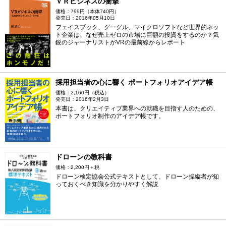
ＶＲビジネスの衝撃
価格：799円（本体740円）
発売日：2016年05月10日
フェイスブック、グーグル、マイクロソフトなど世界的ネッ
ト企業は、なぜ売上ゼロの市場に巨額の投資をするのか？気
鋭のジャーナリストがVRの最前線からレポート
採用担当者の心に響く ポートフォリオアイデア帳
価格：2,160円（税込）
発売日：2016年2月3日
本書は、クリエイティブ業界への就職を目指す人のための、
ポートフォリオ制作のアイデア帳です。
ドローンの教科書
価格：2,200円＋税
ドローン検定協会公式テキストとして、ドローン操縦者が知
っておくべき知識を分かりやすく解説