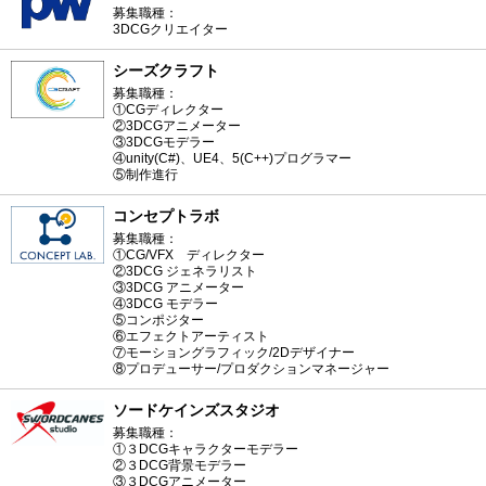
募集職種：
3DCGクリエイター
シーズクラフト
募集職種：
①CGディレクター
②3DCGアニメーター
③3DCGモデラー
④unity(C#)、UE4、5(C++)プログラマー
⑤制作進行
コンセプトラボ
募集職種：
①CG/VFX ディレクター
②3DCG ジェネラリスト
③3DCG アニメーター
④3DCG モデラー
⑤コンポジター
⑥エフェクトアーティスト
⑦モーショングラフィック/2Dデザイナー
⑧プロデューサー/プロダクションマネージャー
ソードケインズスタジオ
募集職種：
①３DCGキャラクターモデラー
②３DCG背景モデラー
③３DCGアニメーター