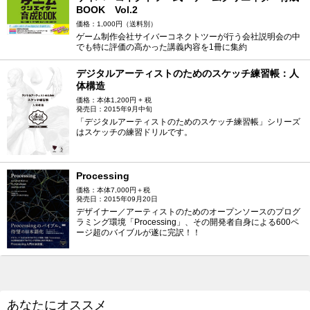
BOOK Vol.2
価格：1,000円（送料別）
ゲーム制作会社サイバーコネクトツーが行う会社説明会の中
でも特に評価の高かった講義内容を1冊に集約
デジタルアーティストのためのスケッチ練習帳：人
体構造
価格：本体1,200円 + 税
発売日：2015年9月中旬
「デジタルアーティストのためのスケッチ練習帳」シリーズ
はスケッチの練習ドリルです。
Processing
価格：本体7,000円＋税
発売日：2015年09月20日
デザイナー／アーティストのためのオープンソースのプログ
ラミング環境「Processing」、その開発者自身による600ペ
ージ超のバイブルが遂に完訳！！
あなたにオススメ