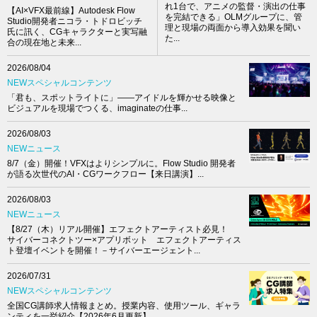
れ1台で、アニメの監督・演出の仕事
【AI×VFX最前線】Autodesk Flow
を完結できる」OLMグループに、管
Studio開発者ニコラ・トドロビッチ
理と現場の両面から導入効果を聞い
氏に訊く、CGキャラクターと実写融
た...
合の現在地と未来...
2026/08/04
NEWスペシャルコンテンツ
「君も、スポットライトに」――アイドルを輝かせる映像と
ビジュアルを現場でつくる、imaginateの仕事...
2026/08/03
NEWニュース
8/7（金）開催！VFXはよりシンプルに。Flow Studio 開発者
が語る次世代のAI・CGワークフロー【来日講演】...
2026/08/03
NEWニュース
【8/27（木）リアル開催】エフェクトアーティスト必見！
サイバーコネクトツー×アプリボット エフェクトアーティス
ト登壇イベントを開催！－サイバーエージェント...
2026/07/31
NEWスペシャルコンテンツ
全国CG講師求人情報まとめ。授業内容、使用ツール、ギャラ
ンティを一挙紹介【2026年6月更新】 ...