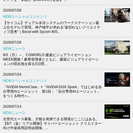
2026/07/28
NEWスペシャルコンテンツ
【サイコム】デュアル水冷システムのワークステーション最
上位モデルで実現。神戸雄平が求める"途切れないクリエイテ
ィブ思考"｜Boost with Sycom #05...
2026/07/28
NEWニュース
8/3（月）～、CGWORLD 建築ビジュアライゼーション
WEEK開催！豪華登壇者とともに、建築ビジュアライゼーシ
ョンの現在地を探る5日間...
2026/07/24
NEWスペシャルコンテンツ
「NVIDIA NemoClaw」×「NVIDIA DGX Spark」ではじめる自
分専用AIエージェント 第1回：「自分専用AIエージェント」
をつくる時代へ...
2026/07/14
NEWニュース
次世代エース募集。才能を発揮できる環境がここにはある。
【8/7（金）リアル開催】サイバーエージェント クリエイター
向け中途採用説明会開催。...