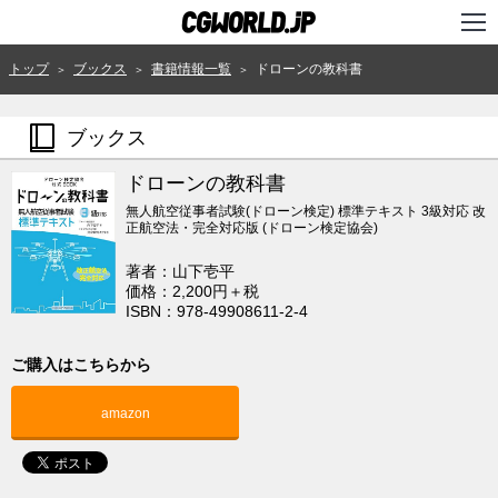
TOP
トップ
ブックス
書籍情報一覧
ドローンの教科書
＞
＞
＞
インタビュー
ブックス
ニュース
ドローンの教科書
特集
無人航空従事者試験(ドローン検定) 標準テキスト 3級対応 改
正航空法・完全対応版 (ドローン検定協会)
連載
著者：山下壱平
価格：2,200円＋税
用語辞典
ISBN：978-49908611-2-4
スタジオ
ご購入はこちらから
講座
amazon
SHOP
クリエイターズID