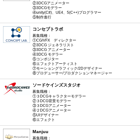
②3DCGアニメーター
③3DCGモデラー
④unity(C#)、UE4、5(C++)プログラマー
⑤制作進行
コンセプトラボ
募集職種：
①CG/VFX ディレクター
②3DCG ジェネラリスト
③3DCG アニメーター
④3DCG モデラー
⑤コンポジター
⑥エフェクトアーティスト
⑦モーショングラフィック/2Dデザイナー
⑧プロデューサー/プロダクションマネージャー
ソードケインズスタジオ
募集職種：
①３DCGキャラクターモデラー
②３DCG背景モデラー
③３DCGアニメーター
④２DCGアニメーター
⑤UIデザイナー
⑥エフェクト
Manjuu
募集職種：