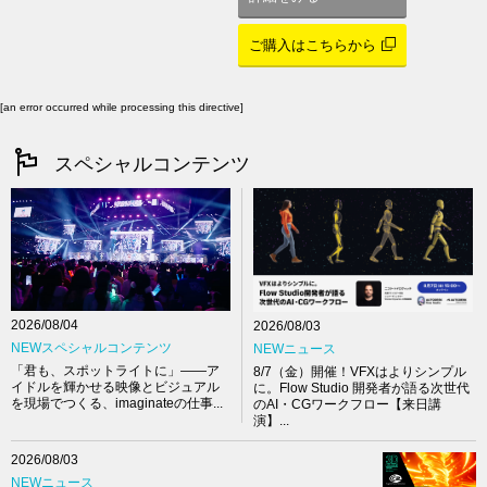
ご購入はこちらから
[an error occurred while processing this directive]
スペシャルコンテンツ
2026/08/04
2026/08/03
NEWスペシャルコンテンツ
NEWニュース
「君も、スポットライトに」――ア
8/7（金）開催！VFXはよりシンプル
イドルを輝かせる映像とビジュアル
に。Flow Studio 開発者が語る次世代
を現場でつくる、imaginateの仕事...
のAI・CGワークフロー【来日講
演】...
2026/08/03
NEWニュース