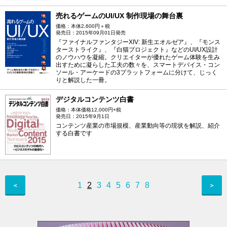
売れるゲームのUI/UX 制作現場の舞台裏
価格：本体2,600円＋税
発売日：2015年09月01日発売
『ファイナルファンタジーXIV: 新生エオルゼア』、『モンス
ターストライク』、『白猫プロジェクト』などのUI/UX設計
のノウハウを凝縮。クリエイターが優れたゲーム体験を生み
出すために凝らした工夫の数々を、スマートデバイス・コン
ソール・アーケードの3プラットフォームに分けて、じっく
りと解説した一冊。
デジタルコンテンツ白書
価格：本体価格12,000円+税
発売日：2015年9月1日
コンテンツ産業の市場規模、産業動向等の現状を解説、紹介
する白書です
1
2
3
4
5
6
7
8
＜
＞