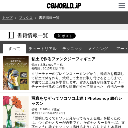
TOP
トップ
ブックス
書籍情報一覧
＞
＞
インタビュー
書籍情報一覧
ニュース
すべて
チュートリアル
テクニック
メイキング
アー
特集
粘土で作るファンタジーフィギュア
連載
価格：本体3,600円 + 税
発売日：2015年12月下旬
クリーチャーのブレインストーミングから、骨組みを構築し
用語辞典
て粘土で体を作り、焼成して土台に取り付けるところまで、
本書では全工程を学習します。皆さん自身が想像するクリー
チャーを作るのに必要な情報がすべて詰まった、必携の一冊
スタジオ
写真をなぞってソコソコ上達！Photoshop 絵心レ
講座
ッスン
価格：2,160円（税込）
SHOP
発売日：2015年12月26日
『説明しなくてもソレと分かってもらえる絵』を描くため
クリエイターズID
は、少々のセオリーが必要です。 そのセオリーを学べば、文
字のように誰でもソコソコ描けるようになります！ 本書は、