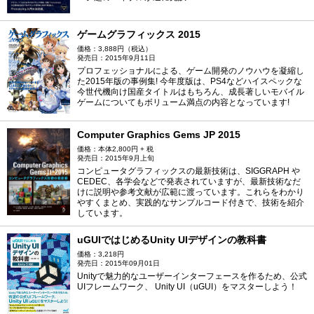
ゲームグラフィックス 2015
価格：3,888円（税込）
発売日：2015年9月11日
プロフェッショナルによる、ゲーム開発のノウハウを凝縮し
た2015年版の事例集! 今年度版は、PS4などハイスペックな
今世代機向け国産タイトルはもちろん、成長著しいモバイル
ゲームについてもボリューム満点の内容となっています!
Computer Graphics Gems JP 2015
価格：本体2,800円 + 税
発売日：2015年9月上旬
コンピュータグラフィックスの最新技術は、SIGGRAPH や
CEDEC、各学会などで発表されていますが、最新技術なだ
けに説明や参考文献が広範に渡っています。これらをわかり
やすくまとめ、実践的なサンプルコード付きで、技術を紹介
しています。
uGUIではじめるUnity UIデザインの教科書
価格：3,218円
発売日：2015年09月01日
Unityで魅力的なユーザーインターフェースを作るため、公式
UIフレームワーク、 Unity UI（uGUI）をマスターしよう！