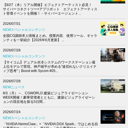
【8/27（木）リアル開催】エフェクトアーティスト必見！
サイバーコネクトツー×アプリボット エフェクトアーティス
ト登壇イベントを開催！－サイバーエージェント...
2026/07/31
NEWスペシャルコンテンツ
全国CG講師求人情報まとめ。授業内容、使用ツール、ギャラ
ンティを一挙紹介【2026年6月更新】 ...
2026/07/28
NEWスペシャルコンテンツ
【サイコム】デュアル水冷システムのワークステーション最
上位モデルで実現。神戸雄平が求める"途切れないクリエイテ
ィブ思考"｜Boost with Sycom #05...
2026/07/28
NEWニュース
8/3（月）～、CGWORLD 建築ビジュアライゼーション
WEEK開催！豪華登壇者とともに、建築ビジュアライゼーシ
ョンの現在地を探る5日間...
2026/07/24
NEWスペシャルコンテンツ
「NVIDIA NemoClaw」×「NVIDIA DGX Spark」ではじめる自