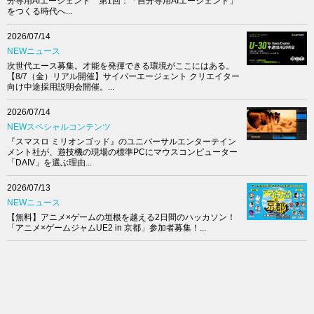
分専用AIエージェント 第1回：「自分専用AIエージェント」
をつくる時代へ...
2026/07/14
NEWニュース
次世代エース募集。才能を発揮できる環境がここにはある。
【8/7（金）リアル開催】サイバーエージェント クリエイター
向け中途採用説明会開催。...
2026/07/14
NEWスペシャルコンテンツ
『スマスロ ミリオンゴッド』のユニバーサルエンターテイン
メント社が、遊技機の現場の標準PCにマウスコンピューター
「DAIV」を選ぶ理由...
2026/07/13
NEWニュース
【無料】アニメ×ゲームの垣根を越える2日間のハッカソン！
「アニメ×ゲームジャムUE2 in 京都」参加者募集！...