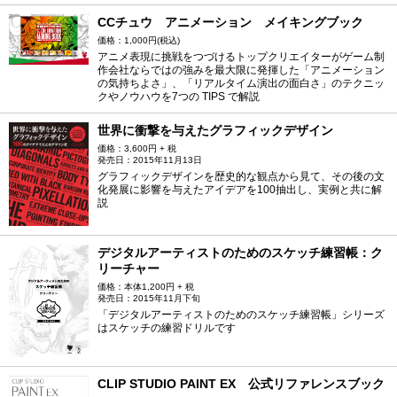
CCチュウ アニメーション メイキングブック
価格：1,000円(税込)
アニメ表現に挑戦をつづけるトップクリエイターがゲーム制
作会社ならではの強みを最大限に発揮した「アニメーション
の気持ちよさ」、「リアルタイム演出の面白さ」のテクニッ
クやノウハウを7つの TIPS で解説
世界に衝撃を与えたグラフィックデザイン
価格：3,600円 + 税
発売日：2015年11月13日
グラフィックデザインを歴史的な観点から見て、その後の文
化発展に影響を与えたアイデアを100抽出し、実例と共に解
説
デジタルアーティストのためのスケッチ練習帳：ク
リーチャー
価格：本体1,200円 + 税
発売日：2015年11月下旬
「デジタルアーティストのためのスケッチ練習帳」シリーズ
はスケッチの練習ドリルです
CLIP STUDIO PAINT EX 公式リファレンスブック