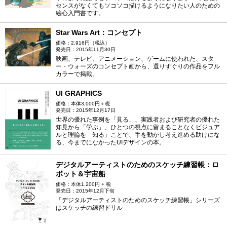
センスがなくてもソコソコ描けるようになりたい人のための
求人
絵心入門書です。
Star Wars Art：コンセプト
価格：2,916円（税込）
発売日：2015年11月30日
映画、テレビ、アニメーション、ゲームに使われた、スタ
ー・ウォーズのコンセプト画から、選りすぐりの作品をフル
カラーで掲載。
UI GRAPHICS
価格：本体3,000円＋税
発売日：2015年12月17日
世界の優れた事例を「見る」、実践者および研究者の優れた
知見から「学ぶ」、ひとつの視点に留まることなくビジュア
ルと理論を「知る」ことで、手を動かし考え進める助けにな
る、今までになかったUIデザインの本。
デジタルアーティストのためのスケッチ練習帳：ロ
ボット＆宇宙船
価格：本体1,200円 + 税
発売日：2015年12月下旬
「デジタルアーティストのためのスケッチ練習帳」シリーズ
はスケッチの練習ドリル