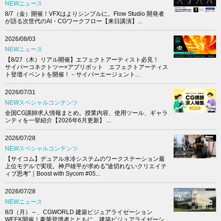
NEWニュース
8/7（金）開催！VFXはよりシンプルに。Flow Studio 開発者
が語る次世代のAI・CGワークフロー【来日講演】...
2026/08/03
NEWニュース
【8/27（木）リアル開催】エフェクトアーティスト必見！
サイバーコネクトツー×アプリボット エフェクトアーティス
ト登壇イベントを開催！－サイバーエージェント...
2026/07/31
NEWスペシャルコンテンツ
全国CG講師求人情報まとめ。授業内容、使用ツール、ギャラ
ンティを一挙紹介【2026年6月更新】 ...
2026/07/28
NEWスペシャルコンテンツ
【サイコム】デュアル水冷システムのワークステーション最
上位モデルで実現。神戸雄平が求める"途切れないクリエイテ
ィブ思考"｜Boost with Sycom #05...
2026/07/28
NEWニュース
8/3（月）～、CGWORLD 建築ビジュアライゼーション
WEEK開催！豪華登壇者とともに、建築ビジュアライゼーシ