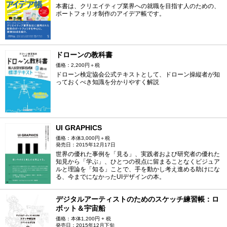
本書は、クリエイティブ業界への就職を目指す人のための、
ポートフォリオ制作のアイデア帳です。
ドローンの教科書
価格：2,200円＋税
ドローン検定協会公式テキストとして、ドローン操縦者が知
っておくべき知識を分かりやすく解説
UI GRAPHICS
価格：本体3,000円＋税
発売日：2015年12月17日
世界の優れた事例を「見る」、実践者および研究者の優れた
知見から「学ぶ」、ひとつの視点に留まることなくビジュア
ルと理論を「知る」ことで、手を動かし考え進める助けにな
る、今までになかったUIデザインの本。
デジタルアーティストのためのスケッチ練習帳：ロ
ボット＆宇宙船
価格：本体1,200円 + 税
発売日：2015年12月下旬