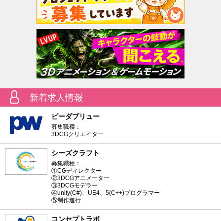
新着求人情報
ピーダブリュー
募集職種：
3DCGクリエイター
シーズクラフト
募集職種：
①CGディレクター
②3DCGアニメーター
③3DCGモデラー
④unity(C#)、UE4、5(C++)プログラマー
⑤制作進行
コンセプトラボ