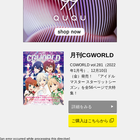
月刊CGWORLD
CGWORLD vol.281（2022
年1月号）、12月10日
（金）発売！ 『アイドル
マスター スターリットシー
ズン』を全56ページで大特
集！
詳細をみる
ご購入はこちらから
[an error occurred while processing this directive]