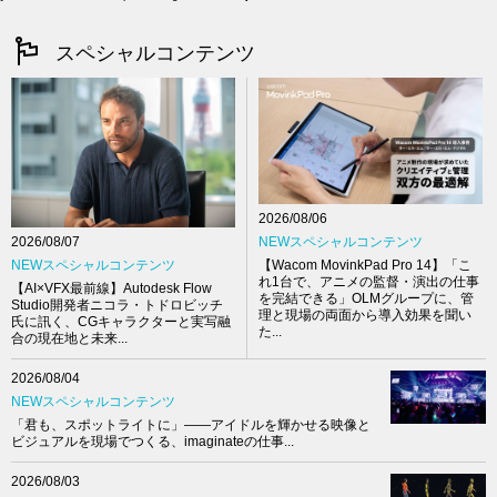
スペシャルコンテンツ
2026/08/06
NEWスペシャルコンテンツ
2026/08/07
【Wacom MovinkPad Pro 14】「こ
NEWスペシャルコンテンツ
れ1台で、アニメの監督・演出の仕事
【AI×VFX最前線】Autodesk Flow
を完結できる」OLMグループに、管
Studio開発者ニコラ・トドロビッチ
理と現場の両面から導入効果を聞い
氏に訊く、CGキャラクターと実写融
た...
合の現在地と未来...
2026/08/04
NEWスペシャルコンテンツ
「君も、スポットライトに」――アイドルを輝かせる映像と
ビジュアルを現場でつくる、imaginateの仕事...
2026/08/03