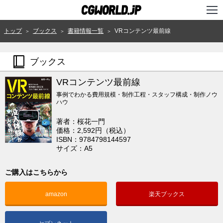
TOP
トップ
ブックス
書籍情報一覧
VRコンテンツ最前線
＞
＞
＞
インタビュー
ブックス
ニュース
VRコンテンツ最前線
特集
事例でわかる費用規模・制作工程・スタッフ構成・制作ノウ
ハウ
連載
著者：桜花一門
価格：2,592円（税込）
用語辞典
ISBN：9784798144597
サイズ：A5
スタジオ
ご購入はこちらから
講座
SHOP
amazon
楽天ブックス
クリエイターズID