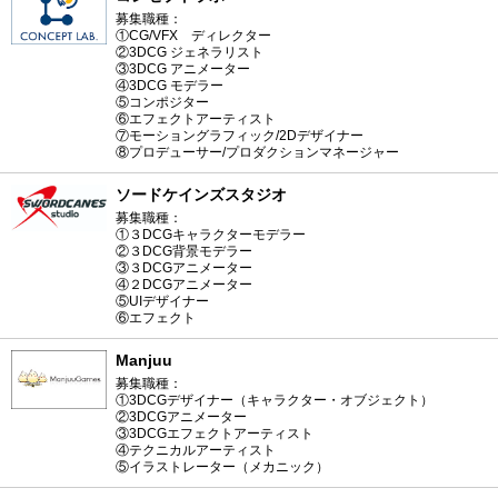
募集職種：
①CG/VFX ディレクター
②3DCG ジェネラリスト
③3DCG アニメーター
④3DCG モデラー
⑤コンポジター
⑥エフェクトアーティスト
⑦モーショングラフィック/2Dデザイナー
⑧プロデューサー/プロダクションマネージャー
ソードケインズスタジオ
募集職種：
①３DCGキャラクターモデラー
②３DCG背景モデラー
③３DCGアニメーター
④２DCGアニメーター
⑤UIデザイナー
⑥エフェクト
Manjuu
募集職種：
①3DCGデザイナー（キャラクター・オブジェクト）
②3DCGアニメーター
③3DCGエフェクトアーティスト
④テクニカルアーティスト
⑤イラストレーター（メカニック）