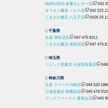
MARUZEN 多摩センター店
042 3
オリオン書房 ノルテ店
042 522 1
くまざわ書店 八王子店
0426 25 1
□ 千葉県
丸善 津田沼店
047 470 8311
くまざわ書店 津田沼店
047 475 8
□ 埼玉県
ジュンク堂書店 大宮高島屋店
048
□ 神奈川県
丸善 ラゾーナ川崎店
044 520 186
三省堂書店 新横浜店
045 478 552
ブックファースト 青葉台店
045 9