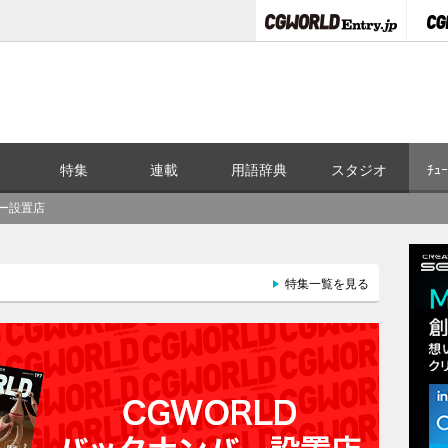
ス
特集
連載
用語辞典
スタジオ
ﾁｭｰ
バー設置店
特集一覧を見る