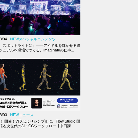
8/04
NEWスペシャルコンテンツ
、スポットライトに」――アイドルを輝かせる映
ュアルを現場でつくる、imaginateの仕事...
8/03
NEWニュース
金）開催！VFXはよりシンプルに。Flow Studio 開
語る次世代のAI・CGワークフロー【来日講