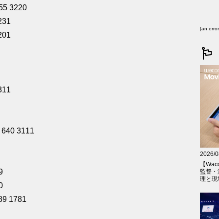
55 3220
231
[an erro
201
311
 640 3111
2026/0
【Wac
9
監督・
理と現
0
89 1781