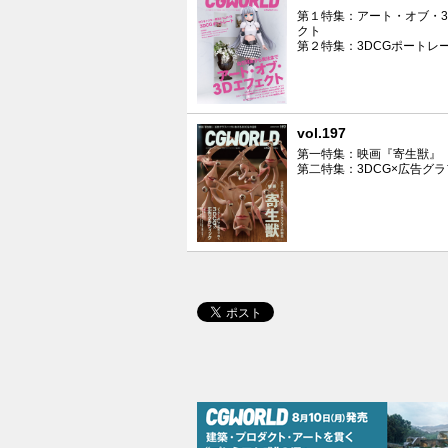
第１特集：アート・オブ・3
クト
第２特集：3DCGポートレ
vol.197
第一特集：映画『寄生獣』
第二特集：3DCG×広告グ