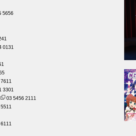
5 5656
241
4 0131
51
65
 7611
1 3301
03 5456 2111
 5511
 6111