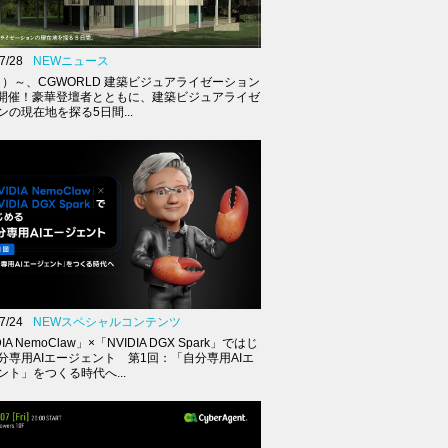
7/28
NEWニュース
（月）～、CGWORLD 建築ビジュアライゼーション
K開催！豪華登壇者とともに、建築ビジュアライゼ
ンの現在地を探る5日間...
7/24
NEWスペシャルコンテンツ
IA NemoClaw」×「NVIDIA DGX Spark」ではじ
分専用AIエージェント 第1回：「自分専用AIエ
ント」をつくる時代へ...