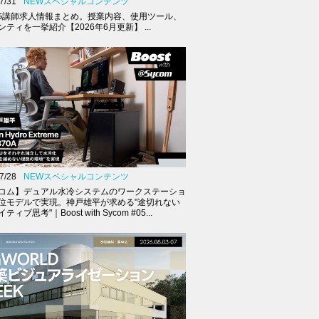
7/31
NEWスペシャルコンテンツ
G講師求人情報まとめ。授業内容、使用ツール、
ティを一挙紹介【2026年6月更新】 ...
7/28
NEWスペシャルコンテンツ
コム】デュアル水冷システムのワークステーショ
位モデルで実現。神戸雄平が求める"途切れない
ィブ思考"｜Boost with Sycom #05...