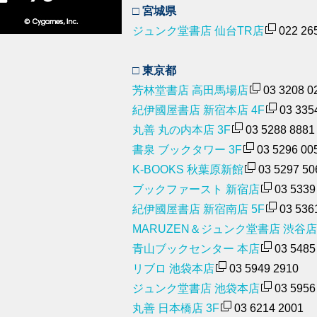
□ 宮城県
ジュンク堂書店 仙台TR店
022 26
□ 東京都
芳林堂書店 高田馬場店
03 3208 0
紀伊國屋書店 新宿本店 4F
03 335
丸善 丸の内本店 3F
03 5288 8881
書泉 ブックタワー 3F
03 5296 00
K-BOOKS 秋葉原新館
03 5297 50
ブックファースト 新宿店
03 5339
紀伊國屋書店 新宿南店 5F
03 536
MARUZEN＆ジュンク堂書店 渋谷店
青山ブックセンター 本店
03 5485
リブロ 池袋本店
03 5949 2910
ジュンク堂書店 池袋本店
03 5956
丸善 日本橋店 3F
03 6214 2001