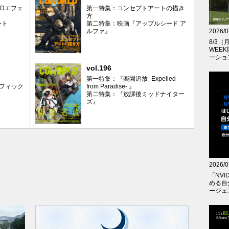
Dエフェ
第一特集：コンセプトアートの描き
方
ート
第二特集：映画『アップルシード ア
ルファ』
2026/0
8/3
WEE
ーショ
vol.196
第一特集：『楽園追放 -Expelled
ラフィック
from Paradise- 』
第二特集：『放課後ミッドナイター
ズ』
2026/0
「NVID
める自
ージェ