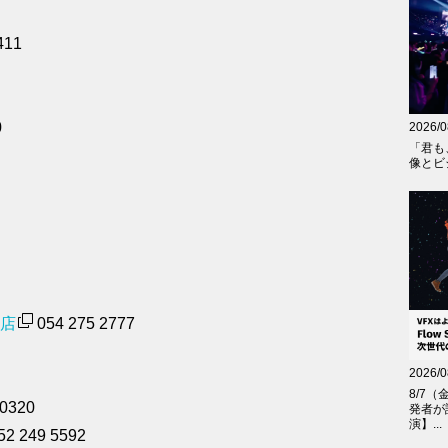
411
0
2026/0
「君も
像とビジ
岡店
054 275 2777
2026/0
8/7（
0320
発者が
演】...
52 249 5592