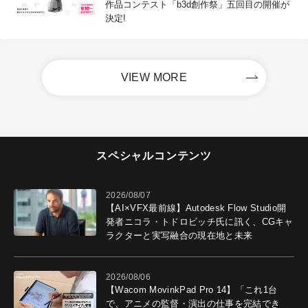
作品コンテスト「b3d創作祭」五回目の開催が
決定!
VIEW MORE
スペシャルコンテンツ
2026/08/07
【AI×VFX最前線】Autodesk Flow Studio開
発者ニコラ・トドロビッチ氏に訊く、CGキャ
ラクターと実写融合の現在地と未来
2026/08/06
【Wacom MovinkPad Pro 14】「これ1台
で、アニメの監督・演出の仕事を完結でき