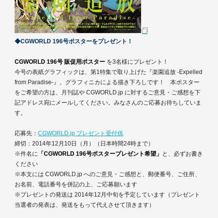
◆CGWORLD 196号ポスターをプレゼント！
CGWORLD 196号 販促用ポスター
を3名様にプレゼント！
今号の表紙グラフィックは、第1特集で取り上げた『楽園追放 -Expelled
from Paradise-』。グラフィニカによる描き下ろしです！ 本ポスター
をご希望の方は、月刊誌や CGWORLD.jp に対するご意見・ご感想を下
記アドレス宛にメールしてください。みなさんのご応募お待ちしていま
す。
応募先：
CGWORLD.jp プレゼント受付係
締切：2014年12月10日（月）（日本時間24時まで）
※件名に
「CGWORLD 196号ポスタープレゼント希望」
と、必ずお書き
ください
※本文には CGWORLD.jp へのご意見・ご感想と、郵便番号、ご住所、
お名前、電話番号を併記の上、ご応募願います
※プレゼントの発送は 2014年12月中旬を予定しています（プレゼント
当選者の発表は、発送をもって代えさせて頂きます）