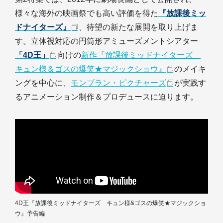
様々な海外の映画祭でも高い評価を得た
『放課後ミッ
ドナイターズ』
、待望の新たな展開を取り上げま
す。立体視対応の円筒形アミューズメントシアター
「4D王」
向けの
新作『放課後ミッドナイターズ
キュン様＆ゴスの爆笑★マジックショウ』
のメイキ
ングを中心に、
モンブラン・ピクチャーズ
が実践す
るアニメーション制作＆プロデュースに迫ります。
4D王『放課後ミッドナイターズ キュン様&ゴスの爆笑★マジックショ
ウ』予告編