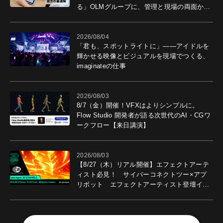
る」OLMグループに、管理と現場の両面から
導入効果を聞いた
2026/08/04
「君も、スポットライトに」――アイドルを
輝かせる映像とビジュアルを現場でつくる、
imaginateの仕事
2026/08/03
8/7（金）開催！VFXはよりシンプルに。
Flow Studio 開発者が語る次世代のAI・CGワ
ークフロー【来日講演】
2026/08/03
【8/27（木）リアル開催】エフェクトアーテ
ィスト必見！ サイバーコネクトツー×アプ
リボット エフェクトアーティスト登壇イベ
ントを開催！－サイバーエージェント