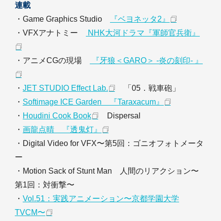
連載
・Game Graphics Studio
『ベヨネッタ2』
・VFXアナトミー
NHK大河ドラマ『軍師官兵衛』
・アニメCGの現場
『牙狼＜GARO＞ -炎の刻印- 』
・
JET STUDIO Effect Lab.
「05．戦車砲」
・
Softimage ICE Garden 『Taraxacum』
・
Houdini Cook Book
Dispersal
・
画龍点晴 『透鬼灯』
・Digital Video for VFX〜第5回：ゴニオフォトメータ
ー
・Motion Sack of Stunt Man 人間のリアクション〜
第1回：対衝撃〜
・
Vol.51：実践アニメーション〜京都学園大学
TVCM〜