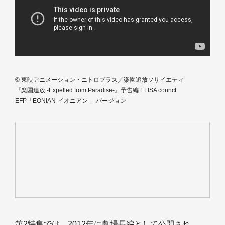
© 東映アニメーション・ニトロプラス／楽園追放ソサイエティ
『楽園追放 -Expelled from Paradise-』予告編 ELISA connct
EFP「EONIAN-イオニアン-」バージョン
第2特集では、2012年に劇場長編として公開され、