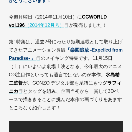
がとうございます！
今週月曜日（2014年11月10日）に
CGWORLD
vol.196
（2014年12月号）
が発売しました！
第1特集は、過去2号にわたり短期連載として取り上げ
てきたアニメーション長編
『楽園追放 -Expelled from
Paradise- 』
のメイキング特集です。11月15日
（土）にいよいよ劇場上映となる、今年最大のアニメ
CG注目作といっても過言ではないのが本作。
水島精
二監督
が、GONZO デジタル部を系譜にもつ
グラフィ
ニカ
とタッグを組み、企画当初から一貫して3Dベ
ースで描ききることに挑んだ本作の画づくりをあます
ところなく紹介します！