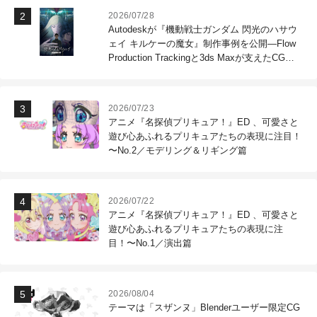
2026/07/28
Autodeskが『機動戦士ガンダム 閃光のハサウ
ェイ キルケーの魔女』制作事例を公開―Flow
Production Trackingと3ds Maxが支えたCG制
作現場
2026/07/23
アニメ『名探偵プリキュア！』ED 、可愛さと
遊び心あふれるプリキュアたちの表現に注目！
〜No.2／モデリング＆リギング篇
2026/07/22
アニメ『名探偵プリキュア！』ED 、可愛さと
遊び心あふれるプリキュアたちの表現に注
目！〜No.1／演出篇
2026/08/04
テーマは「スザンヌ」Blenderユーザー限定CG