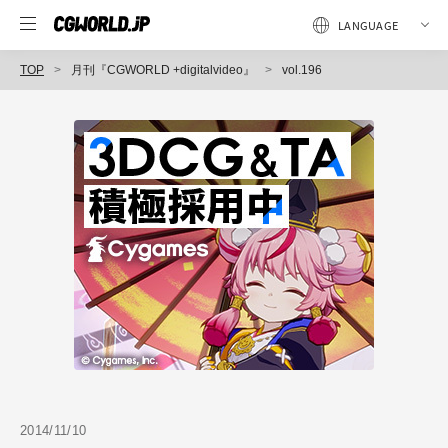
TOP
月刊『CGWORLD +digitalvideo』
vol.196
2014/11/10