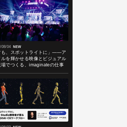
/08/04
NEW
君も、スポットライトに」――ア
ドルを輝かせる映像とビジュアル
場でつくる、imaginateの仕事