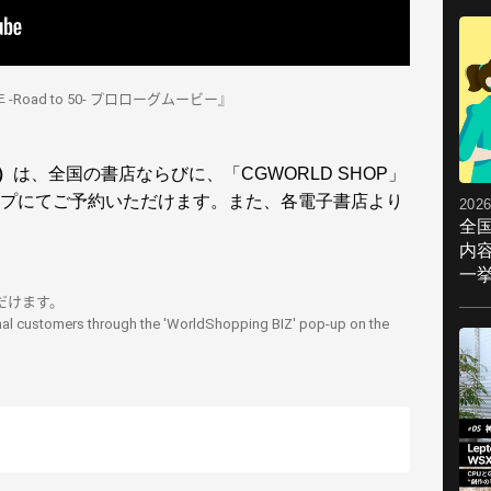
oad to 50- プロローグムービー』
号）
は、全国の書店ならびに、「CGWORLD SHOP」
プにてご予約いただけます。また、各電子書店より
2026
全
内
一挙
ただけます。
nal customers through the 'WorldShopping BIZ' pop-up on the