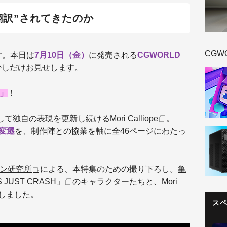
翻訳”されてきたのか
CGW
す。本日は
7月10日（金）
に発売される
CGWORLD
少しだけお見せします。
V」
！
tistとして独自の表現を更新し続ける
Mori Calliope
。
変遷
を、制作陣との協業を軸に全46ページにわたっ
ン研究所
による、本特集のための撮り下ろし。
亀
S JUST CRASH」
のキャラクターたちと、Mori
現しました。
ス