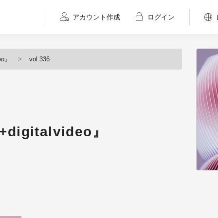
アカウント作成
ログイン
eo』
vol.336
igitalvideo』