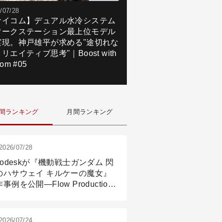
/07/28
サイコム】デュアル水冷システム
ワークステーション最上位モデル
実現。神戸雄平が求める"途切れな
リエイティブ思考"｜Boost with
om #05
間ランキング
月間ランキング
2026/07/28
todeskが『機動戦士ガンダム 閃
のハサウェイ キルケーの魔女』
事例を公開―Flow Production
ackingと3ds Maxが支えたCG制
現場
2026/07/24