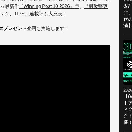
2026
8/
ム最新作
『Winning Post 10 2026』
、
『機動警察
に。
ング、TIPS、連載陣も大充実！
代
演
特大プレゼント企画
も実施します！
2026
【
ト
ネ
ク
催