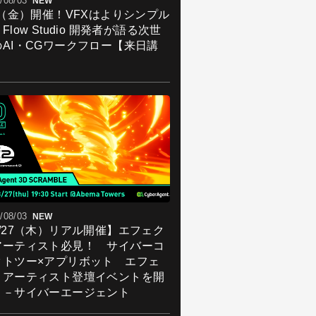
/08/03
NEW
7（金）開催！VFXはよりシンプル
Flow Studio 開発者が語る次世
のAI・CGワークフロー【来日講
】
/08/03
NEW
8/27（木）リアル開催】エフェク
アーティスト必見！ サイバーコ
クトツー×アプリボット エフェ
トアーティスト登壇イベントを開
！－サイバーエージェント