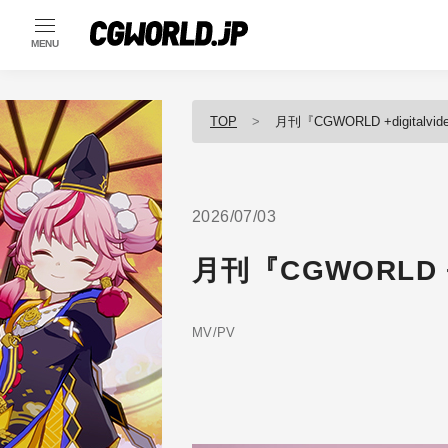
MENU
TOP
月刊『CGWORLD +digitalvid
2026/07/03
月刊『CGWORLD +d
MV/PV