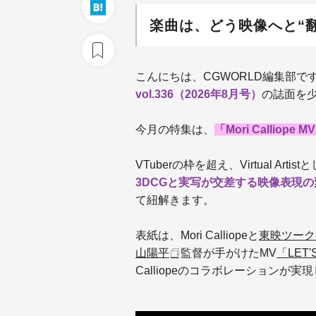
楽曲は、どう映像へと“
こんにちは、CGWORLD編集部で
vol.336（2026年8月号）
の誌面を
今月の特集は、
「Mori Calliope M
VTuberの枠を超え、Virtual Ar
3DCGと実写が交差する映像表現の
て紐解きます。
表紙は、Mori Calliopeと
東映ツーク
山陽平
監督が手がけたMV
「LET'
Calliopeのコラボレーションが実