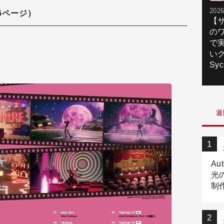
2026
全46ページ）
【
の
で
いク
Syc
週
Au
光
制作
Tr
作