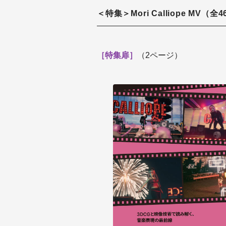
＜特集＞Mori Calliope MV（
［特集扉］
（2ページ）