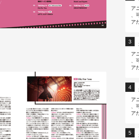
ア
、
ア
ニ
ア
、
ア
デ
ア
、
ア
出