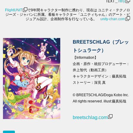
TEXT＿
ntny
FlightUNIT
で9年間キャラクター制作に携わり、現在は ユニティ・テクノロ
ジーズ・ジャパンに所属。看板キャラクター「ユニティちゃん」のアート・ビ
ジュアル設計、企画制作等を行なっている。
unity-chan.com
BREETSCHLAG（ブレッ
トシュラーク）
【Information】
企画・原作・統括プロデューサー：
井上智代（動画工房）
キャラクターデザイン：藤真拓哉
ストーリー：深見 真
© BREETSCHLAG/Doga Kobo Inc.
All rights reserved. illust:藤真拓哉
breetschlag.com