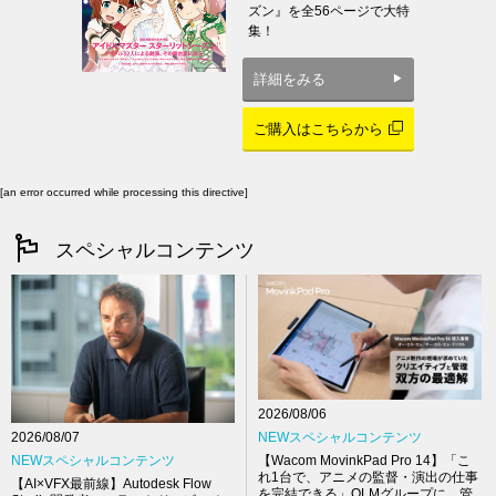
ズン』を全56ページで大特
集！
詳細をみる
ご購入はこちらから
[an error occurred while processing this directive]
スペシャルコンテンツ
2026/08/06
NEWスペシャルコンテンツ
2026/08/07
【Wacom MovinkPad Pro 14】「こ
NEWスペシャルコンテンツ
れ1台で、アニメの監督・演出の仕事
【AI×VFX最前線】Autodesk Flow
を完結できる」OLMグループに、管