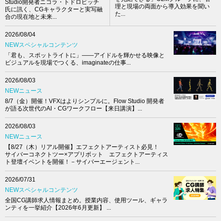
Studio開発者ニコラ・トドロビッチ
理と現場の両面から導入効果を聞い
氏に訊く、CGキャラクターと実写融
た...
合の現在地と未来...
2026/08/04
NEWスペシャルコンテンツ
「君も、スポットライトに」――アイドルを輝かせる映像と
ビジュアルを現場でつくる、imaginateの仕事...
2026/08/03
NEWニュース
8/7（金）開催！VFXはよりシンプルに。Flow Studio 開発者
が語る次世代のAI・CGワークフロー【来日講演】...
2026/08/03
NEWニュース
【8/27（木）リアル開催】エフェクトアーティスト必見！
サイバーコネクトツー×アプリボット エフェクトアーティス
ト登壇イベントを開催！－サイバーエージェント...
2026/07/31
NEWスペシャルコンテンツ
全国CG講師求人情報まとめ。授業内容、使用ツール、ギャラ
ンティを一挙紹介【2026年6月更新】 ...