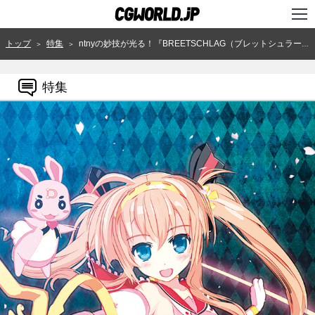
TOP
トップ
特集
ntnyの妙技が光る！『BREETSCHLAG（ブレットシュラーク）』ヒロイン・華月せいらの3DCGキャラクター化
＞
＞
インタビュー
特集
ニュース
特集
連載
用語辞典
スタジオ
講座
SHOP
クリエイターズID