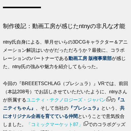
制作後記：動画工房が感じたntnyの非凡な才能
ntny氏自身による、華月せいらの3DCGキャラクター＆アニ
メーション解説はいかがだっただろうか？最後に、コラボ
レーションのパートナーである
動画工房 版権事業部
が感じ
た、ntny氏の強みや魅力を紹介してもらった。
今回の『BREEETSCHLAG（ブレシュラ）』VRでは、前回
（本誌208号）でお話しさせていただいたように、ntnyさん
が所属する
ユニティ・テクノロジーズ・ジャパン
の
『ユ
ニティちゃん』
、そして当社の
『ブレシュラ』
という、
共
にオリジナル企画を育てている仲間
ということで意気投合
しました。
「コミックマーケット87」
でのコラボグッズ