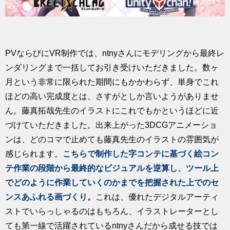
PVならびにVR制作では、ntnyさんにモデリングから最終レ
ンダリングまで一括してお引き受けいただきました。数ヶ
月という非常に限られた期間にもかかわらず、単身でこれ
ほどの高い完成度とは、さすがとしか言いようがありませ
ん。藤真拓哉先生のイラストにこれでもかというほどに近
づけていただきました。出来上がった3DCGアニメーショ
ンは、どのコマで止めても藤真先生のイラストの雰囲気が
感じられます。
こちらで制作した字コンテに基づく絵コン
テ作業の段階から最終的なビジュアルを逆算し、ツール上
でどのように作業していくのかまでを把握された上でのセ
ンスあふれる画づくり。
これは、優れたデジタルアーティ
ストでいらっしゃるのはもちろん、イラストレーターとし
ても第一線で活躍されているntnyさんだから成せる技では