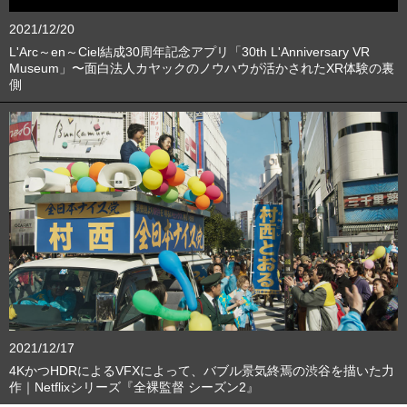
2021/12/20
L'Arc～en～Ciel結成30周年記念アプリ「30th L'Anniversary VR
Museum」〜面白法人カヤックのノウハウが活かされたXR体験の裏
側
2021/12/17
4KかつHDRによるVFXによって、バブル景気終焉の渋谷を描いた力
作｜Netflixシリーズ『全裸監督 シーズン2』