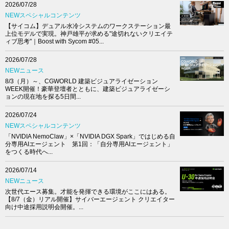
2026/07/28
NEWスペシャルコンテンツ
【サイコム】デュアル水冷システムのワークステーション最
上位モデルで実現。神戸雄平が求める"途切れないクリエイテ
ィブ思考"｜Boost with Sycom #05...
2026/07/28
NEWニュース
8/3（月）～、CGWORLD 建築ビジュアライゼーション
WEEK開催！豪華登壇者とともに、建築ビジュアライゼーシ
ョンの現在地を探る5日間...
2026/07/24
NEWスペシャルコンテンツ
「NVIDIA NemoClaw」×「NVIDIA DGX Spark」ではじめる自
分専用AIエージェント 第1回：「自分専用AIエージェント」
をつくる時代へ...
2026/07/14
NEWニュース
次世代エース募集。才能を発揮できる環境がここにはある。
【8/7（金）リアル開催】サイバーエージェント クリエイター
向け中途採用説明会開催。...