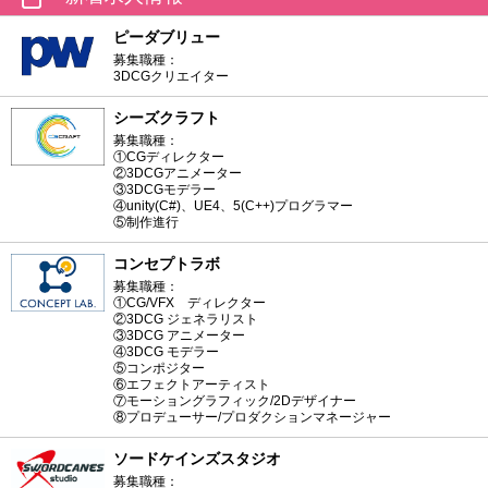
ピーダブリュー
募集職種：
3DCGクリエイター
シーズクラフト
募集職種：
①CGディレクター
②3DCGアニメーター
③3DCGモデラー
④unity(C#)、UE4、5(C++)プログラマー
⑤制作進行
コンセプトラボ
募集職種：
①CG/VFX ディレクター
②3DCG ジェネラリスト
③3DCG アニメーター
④3DCG モデラー
⑤コンポジター
⑥エフェクトアーティスト
⑦モーショングラフィック/2Dデザイナー
⑧プロデューサー/プロダクションマネージャー
ソードケインズスタジオ
募集職種：