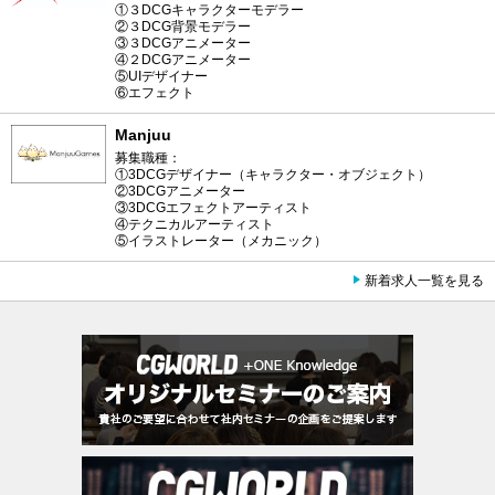
①３DCGキャラクターモデラー
②３DCG背景モデラー
③３DCGアニメーター
④２DCGアニメーター
⑤UIデザイナー
⑥エフェクト
Manjuu
募集職種：
①3DCGデザイナー（キャラクター・オブジェクト）
②3DCGアニメーター
③3DCGエフェクトアーティスト
④テクニカルアーティスト
⑤イラストレーター（メカニック）
新着求人一覧を見る