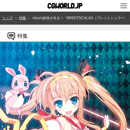
TOP
トップ
特集
ntnyの妙技が光る！『BREETSCHLAG（ブレットシュラーク）』ヒロイン・華月せいらの3DCGキャラクター化
＞
＞
インタビュー
特集
ニュース
特集
連載
用語辞典
スタジオ
講座
SHOP
クリエイターズID