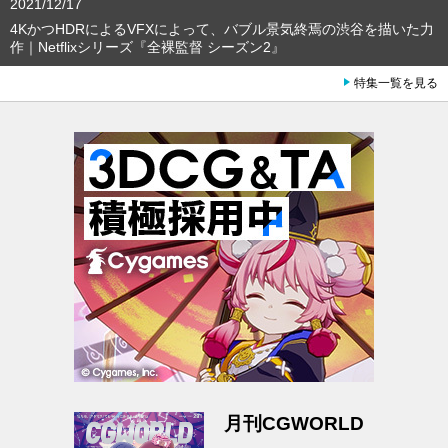
2021/12/17
4KかつHDRによるVFXによって、バブル景気終焉の渋谷を描いた力
作｜Netflixシリーズ『全裸監督 シーズン2』
特集一覧を見る
月刊CGWORLD