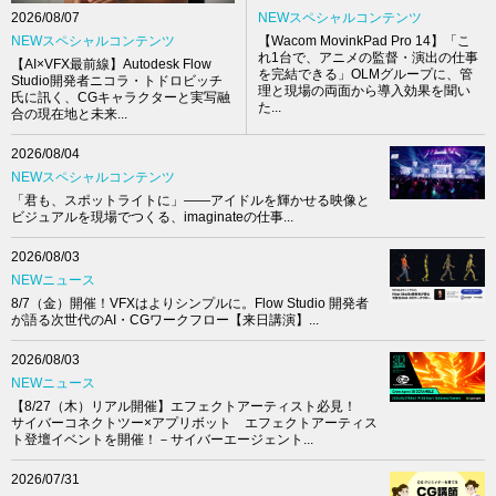
NEWスペシャルコンテンツ
2026/08/07
【Wacom MovinkPad Pro 14】「こ
NEWスペシャルコンテンツ
れ1台で、アニメの監督・演出の仕事
【AI×VFX最前線】Autodesk Flow
を完結できる」OLMグループに、管
Studio開発者ニコラ・トドロビッチ
理と現場の両面から導入効果を聞い
氏に訊く、CGキャラクターと実写融
た...
合の現在地と未来...
2026/08/04
NEWスペシャルコンテンツ
「君も、スポットライトに」――アイドルを輝かせる映像と
ビジュアルを現場でつくる、imaginateの仕事...
2026/08/03
NEWニュース
8/7（金）開催！VFXはよりシンプルに。Flow Studio 開発者
が語る次世代のAI・CGワークフロー【来日講演】...
2026/08/03
NEWニュース
【8/27（木）リアル開催】エフェクトアーティスト必見！
サイバーコネクトツー×アプリボット エフェクトアーティス
ト登壇イベントを開催！－サイバーエージェント...
2026/07/31