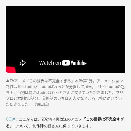
▲
TVアニメ『この世界は不完全すぎる』本PV第1弾。アニメーション
制作は100studioとstudioぱれっとが分担して担当。「100studioの起
ち上げ当初は特にstudioぱれっとさんに支えていただきました。プリ
プロと本制作3話分、最終話のいちばん大変なところは特に助けてい
ただきました」（堀口氏）
CGW
：ここからは、2024年4月放送のアニメ
『この世界は不完全すぎ
る』
について、制作陣の皆さんに伺っていきます。