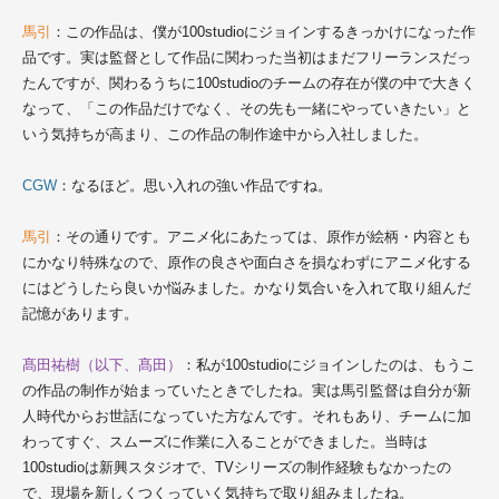
馬引
：この作品は、僕が100studioにジョインするきっかけになった作
品です。実は監督として作品に関わった当初はまだフリーランスだっ
たんですが、関わるうちに100studioのチームの存在が僕の中で大きく
なって、「この作品だけでなく、その先も一緒にやっていきたい」と
いう気持ちが高まり、この作品の制作途中から入社しました。
CGW
：なるほど。思い入れの強い作品ですね。
馬引
：その通りです。アニメ化にあたっては、原作が絵柄・内容とも
にかなり特殊なので、原作の良さや面白さを損なわずにアニメ化する
にはどうしたら良いか悩みました。かなり気合いを入れて取り組んだ
記憶があります。
髙田祐樹（以下、髙田）
：私が100studioにジョインしたのは、もうこ
の作品の制作が始まっていたときでしたね。実は馬引監督は自分が新
人時代からお世話になっていた方なんです。それもあり、チームに加
わってすぐ、スムーズに作業に入ることができました。当時は
100studioは新興スタジオで、TVシリーズの制作経験もなかったの
で、現場を新しくつくっていく気持ちで取り組みましたね。