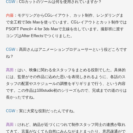
CGW
：CGカットのツールは何を使用されていますか？
内藤
：モデリングからCGレイアウト、カット制作、レンダリングま
で全工程で3ds Maxを使っています。CGレイアウトとカット制作では
PSOFT Pencil+ 4 for 3ds Maxで主線を出しています。撮影班に渡す
コンプはAfter Effectsでつくりました。
CGW
：髙田さんはアニメーションプロデューサーという役どころです
ね？
髙田
：はい、映像に関わる全スタッフをまとめる役割でした。具体的
には、監督がその作品に込めた思いを表現しきれるように、各話のス
タッフの配置やスケジュールの調整をギリギリまで行う、という内容
です。この作品は100studio初のシリーズもので、完成までの道のりは
長かったですね。
CGW
：実に大変な役割だったんですね。
髙田
：けれど、納品が近づくにつれて制作スタッフ同士の連携が取れ
てきて、言葉がなくても自然にみんながまとまったり、意思疎通がで