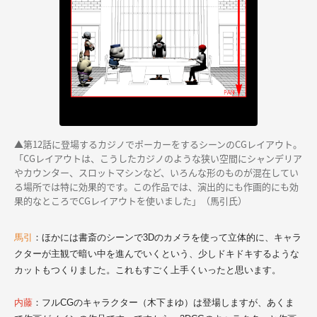
▲第12話に登場するカジノでポーカーをするシーンのCGレイアウト。
「CGレイアウトは、こうしたカジノのような狭い空間にシャンデリア
やカウンター、スロットマシンなど、いろんな形のものが混在してい
る場所では特に効果的です。この作品では、演出的にも作画的にも効
果的なところでCGレイアウトを使いました」（馬引氏）
馬引
：ほかには書斎のシーンで3Dのカメラを使って立体的に、キャラ
クターが主観で暗い中を進んでいくという、少しドキドキするような
カットもつくりました。これもすごく上手くいったと思います。
内藤
：フルCGのキャラクター（木下まゆ）は登場しますが、あくま