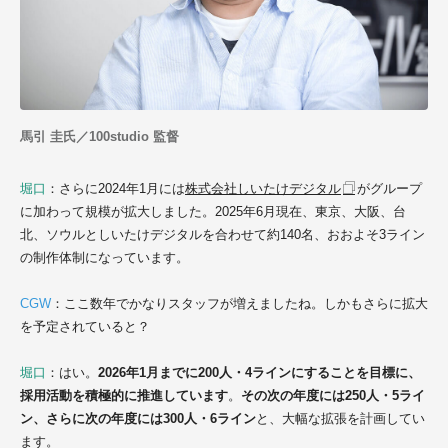
馬引 圭氏／100studio 監督
堀口
：さらに2024年1月には
株式会社しいたけデジタル
がグループ
に加わって規模が拡大しました。2025年6月現在、東京、大阪、台
北、ソウルとしいたけデジタルを合わせて約140名、おおよそ3ライン
の制作体制になっています。
CGW
：ここ数年でかなりスタッフが増えましたね。しかもさらに拡大
を予定されていると？
堀口
：はい。
2026年1月までに200人・4ラインにすることを目標に、
採用活動を積極的に推進しています
。
その次の年度には250人・5ライ
ン、さらに次の年度には300人・6ライン
と、大幅な拡張を計画してい
ます。