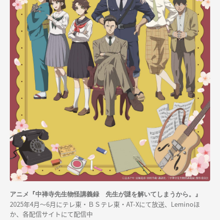
アニメ『中禅寺先生物怪講義録 先生が謎を解いてしまうから。』
2025年4月〜6月にテレ東・ＢＳテレ東・AT-Xにて放送、Leminoほ
か、各配信サイトにて配信中