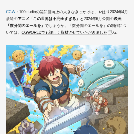
CGW
：100studioの認知度向上の大きなきっかけは、やはり2024年4月
放送の
アニメ『この世界は不完全すぎる』
と2024年6月公開の
映画
『数分間のエールを』
でしょうか。『数分間のエールを』の制作につ
いては、
CGWORLDでも詳しく取材させていただきました
ね。