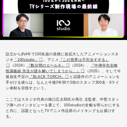
設立から約4年で100名超の規模に急拡大したアニメーションスタ
ジオ
「100studio」
。アニメ
『この世界は不完全すぎる』
（2024）
『数分間のエールを』
（2024）、
『中禅寺先生物
怪講義録 先生が謎を解いてしまうから。』
（2025）、そして今
後放送予定の
『BLACK TORCH』
と話題作のアニメーションを
手がける彼らは、なんと今後3年弱で3倍のスタッフ300名・6ライ
ン体制を目指すという。
ここではスタジオ代表の堀口広太郎氏や馬引 圭監督、中堅スタッ
フ陣へのインタビューを通じて、100studioの全貌を明らかにする
と共に、話題となったTVアニメ作品群のメイキングもお届けす
る。