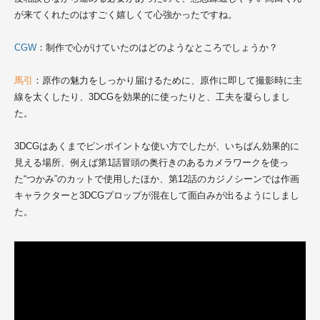
が来てくれたのはすごく嬉しくて心強かったですね。
CGW
：制作で心がけていたのはどのようなところでしょうか？
馬引
：原作の魅力をしっかり届けるために、原作に即して撮影時に主
線を太くしたり、3DCGを効果的に使ったりと、工夫を凝らしまし
た。
3DCGはあくまでピンポイントな使い方でしたが、いちばん効果的に
見える場所、例えば第1話冒頭の奥行きのあるカメラワークを使っ
た“つかみ”のカットで使用したほか、第12話のカジノシーンでは作画
キャラクターと3DCGプロップが混在して面白みが出るようにしまし
た。