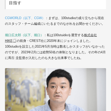
目指す
CGWORLD（以下、CGW）
：まずは、100studioの成り立ちから現在
のスタッフ・チーム編成にいたるまでのながれをお聞かせください。
堀口広太郎（以下、堀口）
：私は100stuidioを運営する
株式会社
HIKE
の前身・CREST社に2020年末にジョインしました。
100studioを設立した2021年5月当時は数名しかスタッフがいなかった
のですが、2023年2月には総勢50名の体制となりました。その年の4月
に
馬引 圭
監督が入社したのも大きな出来事でしたね。