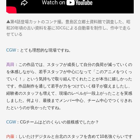
▲第4話登場カットのコンテ撮。豊島区立郷土資料館で調査した、昭
和20年頃の古い資料を基に3DCGによる自動車を制作し、作中で走ら
せている
CGW
：とても理想的な現場ですね。
髙田
：この作品では、スタッフが成長して自分の負荷が減っていくの
を体感しながら、若手スタッフが中心になって「このアニメをつくっ
ていく！」という気持ちで取り組んでくれたことが本当に嬉しかった
です。作品制作を通して若手が力をつけていく様子が窺えましたし、
経験者のスタッフも増えて、現場のレベルが一段上がったことを実感
しました。何より、最後までメンバー中心、チーム中心でつくりきれ
たというのが良かったですね。
CGW
：CGチームはどのくらいの規模感でしたか？
内藤
：しいたけデジタルと台北のスタッフを含めて10名強ぐらいです