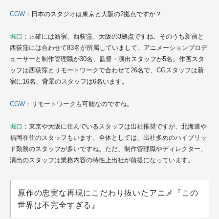
CGW
：日本のスタジオは東京と大阪の2拠点ですか？
堀口
：正確には新宿、西荻窪、大阪の3拠点ですね。そのうち新宿と
西荻窪には合わせて83名が所属していまして、アニメーションプロデ
ューサーと制作管理職が30名、監督・演出スタッフが5名。作画スタ
ッフは西荻窪とリモートワークで合わせて26名で、CGスタッフは新
宿に16名、背景のスタッフは6名います。
CGW
：リモートワークも可能なのですね。
堀口
：東京や大阪に住んでいるスタッフは出社推奨ですが、北海道や
福岡在住のスタッフもいます。全体としては、出社多めのハイブリッ
ド勤務のスタッフが多いですね。ただ、制作管理職やディレクター、
演出のスタッフは業務内容の特性上出社が前提になっています。
原作の忠実な再現にこだわり抜いたアニメ『この
世界は不完全すぎる』