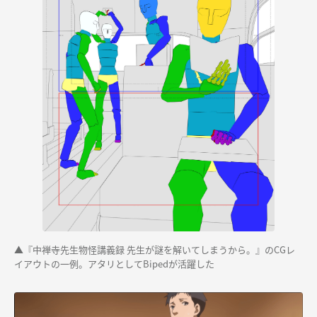
▲『中禅寺先生物怪講義録 先生が謎を解いてしまうから。』のCGレ
イアウトの一例。アタリとしてBipedが活躍した