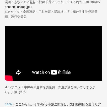
漫画：志水アキ／監督：熊野千尋／アニメーション制作：100studio
chuzenji-anime.jp
©志水アキ・京極夏彦・田村半蔵・講談社／「中禅寺先生物怪講義
録」製作委員会
▲
TVアニメ『中禅寺先生物怪講義録 先生が謎を解いてしまうか
ら。』第1弾 PV
CGW
：ここからは、今年4月から放送開始し、先日最終回を迎えた
ア