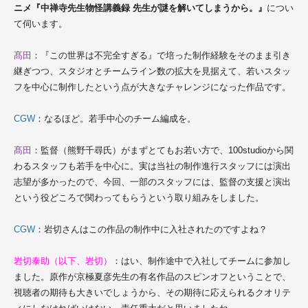
ニメ『中禅寺先生物怪講義録 先生が謎を解いてしまうから。』
につい
て伺います。
髙田
：『この世界は不完全すぎる』で培った制作経験をそのまま引き
継ぎつつ、スタジオとチームライン数の拡大を見据えて、若いスタッ
フを中心に制作したという点が大きなチャレンジになった作品です。
CGW
：なるほど。若手中心のチーム編成を。
髙田
：監督（熊野千尋氏）がまずとてもお若い方で、100studioから関
わるスタッフも若手を中心に。実は当社の制作進行スタッフには演出
志望が多かったので、今回、一部のスタッフには、監督の支援と演出
という役どころで関わってもらうという取り組みをしました。
CGW
：岩切さんはこの作品の制作中に入社されたのですよね？
岩切泰助（以下、岩切）
：はい、制作途中で入社してチームに参加し
ました。原作が京極夏彦先生の有名作品のスピンオフということで、
視聴者の期待も大きいでしょうから、その期待に応えられるクオリテ