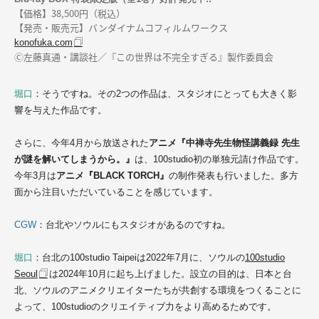
【価格】38,500円（税込）
【発売・販売元】バンダイナムコフィルムワークス
konofuka.com
Ⓒ左藤真通・講談社／『この世界は不完全すぎる』製作委員会
堀口
：そうですね。その2つの作品は、スタジオにとっても大きく影
響を与えた作品です。
さらに、今年4月から放送された
アニメ『中禅寺先生物怪講義録 先生
が謎を解いてしまうから。』
は、100studio初の単独元請け作品です。
今年3月は
アニメ『BLACK TORCH』
の制作発表も行いました。多方
面から注目いただいていることを感じています。
CGW
：台北やソウルにもスタジオがあるのですね。
堀口
：台北の100studio Taipeiは
2022
年7月に、ソウルの
100studio
Seoul
は2024年10月に起ち上げました。設立の目的は、日本と台
北、ソウルのアニメクリエイターたちが共創する環境をつくることに
よって、100studioのクリエイティブ力をより高めるためです。