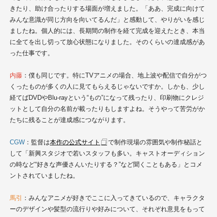
きたり、助け合ったりする場面が増えました。「ああ、完成に向けて
みんな意識が同じ方向を向いてるんだ」と感動して、やりがいを感じ
ましたね。個人的には、長期間の制作を経て完成を迎えたとき、本当
に全てを出し切って放心状態になりました。そのくらいの達成感があ
った仕事です。
内藤
：僕も同じです。特にTVアニメの場合、地上波や配信で自分がつ
くったものが多くの人に見てもらえるじゃないですか。しかも、少し
経てばDVDやBlu-rayという“もの”になって残ったり、印刷物にクレジ
ットとして自分の名前が載ったりもしますよね。そうやって苦労がか
たちに残ることが達成感につながります。
CGW
：監督は
本作の公式サイト
で制作現場の雰囲気や制作秘話と
して「新興スタジオで若いスタッフも多い。キャストオーディション
の時など“好きな声優さんいたりする？”など聞くこともある」とコメ
ントされていましたね。
馬引
：みんなアニメが好きでここに入ってきているので、キャラクタ
ーのデザインや髪型の流行りや好みについて、それぞれ意見をもって