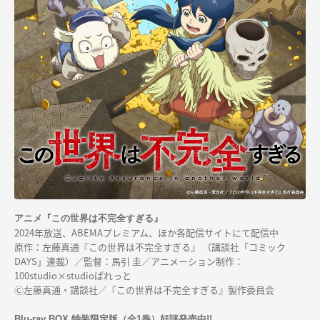
アニメ『この世界は不完全すぎる』
2024年放送、ABEMAプレミアム、ほか各配信サイトにて配信中
原作：左藤真通『この世界は不完全すぎる』
（講談社「コミック
DAYS」連載）／
監督：馬引 圭
／
アニメーション制作：
100studio×studioぱれっと
Ⓒ左藤真通・講談社／『この世界は不完全すぎる』製作委員会
Blu-ray BOX 特装限定版（全1巻）好評発売中!!