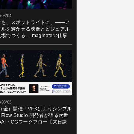
/08/04
君も、スポットライトに」――ア
ドルを輝かせる映像とビジュアル
場でつくる、imaginateの仕事
/08/03
7（金）開催！VFXはよりシンプル
Flow Studio 開発者が語る次世
のAI・CGワークフロー【来日講
】