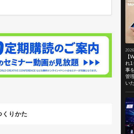
2026
【W
れ
事
管
い
のつくりかた