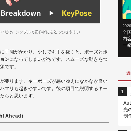
2026
なぐだけ。シンプルで初心者にもとっつきやすい
全
内
一挙
に手間がかかり、少しでも手を抜くと、ポーズとポ
ョン
になってしまいがちです。スムーズな動きをつ
須です。
週
が要ります。キーポーズが悪いゆえになかなか良い
ハマリも起きやすいです。後の項目で説明するキー
たらと思います。
Au
光
t Ahead）
制作
Tr
作