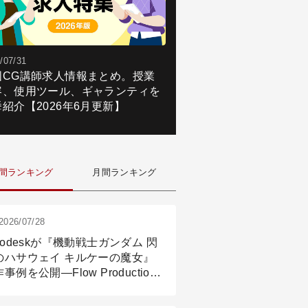
/07/31
国CG講師求人情報まとめ。授業
容、使用ツール、ギャランティを
紹介【2026年6月更新】
間ランキング
月間ランキング
2026/07/28
todeskが『機動戦士ガンダム 閃
のハサウェイ キルケーの魔女』
事例を公開―Flow Production
ackingと3ds Maxが支えたCG制
現場