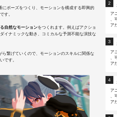
番にポーズをつくり、モーションを構成する即興的
ア
です。
、
ア
る自然なモーション
をつくれます。例えばアクショ
ニ
ダイナミックな動き、コミカルな予測不能な演技な
ア
がら繋げていくので、モーションのスキルに関係な
、
いです。
ア
デ
ア
、
ア
出