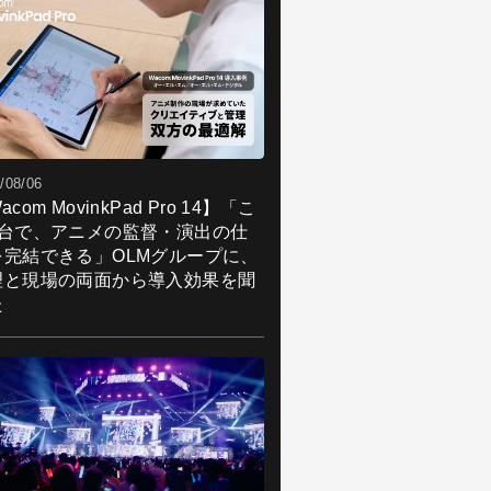
/08/06
acom MovinkPad Pro 14】「こ
1台で、アニメの監督・演出の仕
を完結できる」OLMグループに、
理と現場の両面から導入効果を聞
た