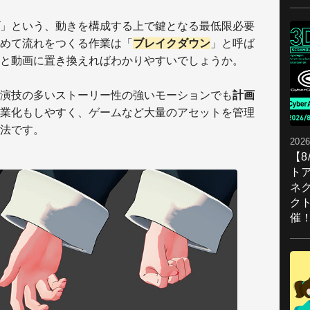
」という、動きを構成する上で鍵となる最低限必要
めて流れをつくる作業は「
ブレイクダウン
」と呼ば
と動画に置き換えればわかりやすいでしょうか。
演技の多いストーリー性の強いモーションでも
計画
業化もしやすく、ゲームなど大量のアセットを管理
法です。
2026
【
ト
ネ
ク
催