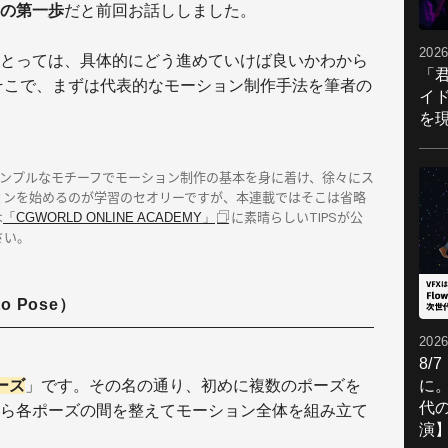
の第一歩
だと前回お話ししました。
2026
とっては、具体的にどう進めていけば良いかわから
「
そこで、まずは代表的なモーション制作手法を筆者の
イ
を現
シンプルなモチーフでモーション制作の基本を身に着け、徐々にス
ョンを始めるのが学習のセオリーですが、本連載ではそこは省略
は
「CGWORLD ONLINE ACADEMY」
に素晴らしいTIPSが公
さい。
o Pose）
2026
8/
に。
ーズ
」です。その名の通り、初めに複数のポーズを
代
ら各ポーズの間を整えてモーション全体を組み立て
演