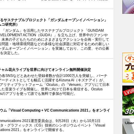
よるサステナブルプロジェクト「ガンダムオープンイノベーション」
ムコ研究所）
「ガンダム」を活用したサステナブルプロジェクト「GUNDAM
Y DEVELOPMENT ACTION（GUDA）」を立ち上げ、世界中のファンや
、未来の子どもたちのためにさまざまなアクションを企画・実行して
口問題・地球環境問題などの多様な社会課題に対応するための新しい
ンダムオープンイノベーション」を実施しており、この度、その公募
とを決定した。
lus、バーチャル花火ライブを世界に向けてオンライン無料開催決定
じめ各SNSなどとあわせた登録者数が合計1000万人を突破し、バーチ
ーティストとしても幅広く活躍するKizuna AI（キズナアイ）が、
リアリティプラットフォーム「Oculus」の「Venues」アプリにて日本
た音楽ライブを開催し、世界に向けて日本を発信する。Oculus
nuesのアプリを使って誰でも無料で参加が可能だ。
sual Computing + VC Communications 2021」をオンライ
VC Communications 2021運営委員会は、9月28日（火）から10月1日
タ・グラフィックス（CG）技術のシンポジウムイベント「Visual
unications 2021」をオンラインで開催する。