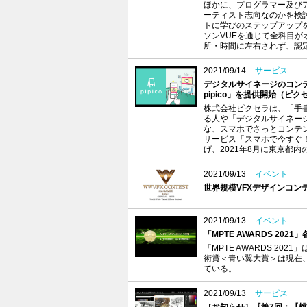
ほかに、プログラマー及び
ーティスト志向なのかを検
トに学びのステップアップ
ソンVUEを通じて全科目
所・時間に左右されず、認
2021/09/14
サービス
デジタルサイネージのコン
pipico」を提供開始（ピク
株式会社ピクセラは、「手
る人や「デジタルサイネー
な、スマホでさっとコンテ
サービス「スマホで今すぐ！サ
げ、2021年8月に東京都
2021/09/13
イベント
世界規模VFXデザインコンテスト
2021/09/13
イベント
「MPTE AWARDS 20
「MPTE AWARDS 2
術賞＜青い翼大賞＞は現在、
ている。
2021/09/13
サービス