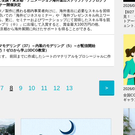
で受講！東京都「アニメーション海外進出ステップアッププログラ
ミナー開催決定
2026/0
作／製作に携わる都内事業者向けに、海外進出に必要なスキルを習得
【8/
招いての「海外ビジネスセミナー」や「海外プレゼンスキル向上ワー
見！ 
る。更に、セミナーおよびワークショップにて習得したスキル等を競
トアー
ンプリ（※）」に出場して入賞すると、賞金最大100万円の他、
ェント..
ど、東京都から海外展開に向けたサポートを得ることができる。
マモデリング（37）～内装のモデリング（5）～が配信開始
めよう！ゼロから学ぶ3DCG教室）
ます。 前回までに作成したシートのマテリアルをプロシージャルに作
7
8
9
10
11
12
13
＞
2026/0
全国C
ギャラン