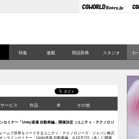
ス
特集
連載
用語辞典
スタジオ
ﾁｭｰ
サービス
作品
本
その他
インセミナー「Unity道場 自動車編」開催決定（ユニティ・テクノロジ
フォームで世界をリードするユニティ・テクノロジーズ・ジャパン株式
式オンラインセミナー「Unity道場 自動車編」を10月7日（木）に開催