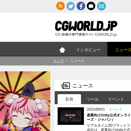
インタビュー
ニュー
トップ
ニュース
＞
ニュース
新着
ツール
イベント
2021/09/21
イベント
産業向けUnity公式オンラ
ーズ・ジャパン）
リアルタイム3Dプラット
会社は、産業向けUnity公