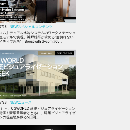
7/28
NEWスペシャルコンテンツ
コム】デュアル水冷システムのワークステーショ
位モデルで実現。神戸雄平が求める"途切れない
ィブ思考"｜Boost with Sycom #05...
7/28
NEWニュース
（月）～、CGWORLD 建築ビジュアライゼーション
K開催！豪華登壇者とともに、建築ビジュアライゼ
ンの現在地を探る5日間...