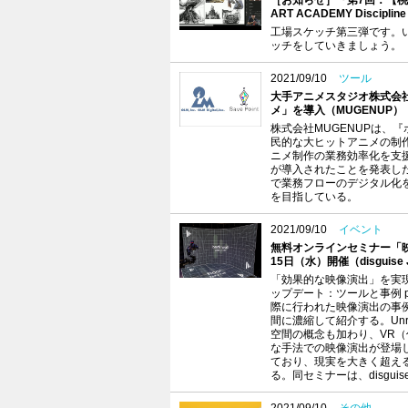
［お知らせ］『第7回：【桃太
ART ACADEMY Discipline
工場スケッチ第三弾です。
ッチをしていきましょう。
2021/09/10
ツール
大手アニメスタジオ株式会社オ
メ」を導入（MUGENUP）
株式会社MUGENUPは、
民的な大ヒットアニメの制
ニメ制作の業務効率化を支援する
が導入されたことを発表した。O
で業務フローのデジタル化
を目指している。
2021/09/10
イベント
無料オンラインセミナー「映像演
15日（水）開催（disguise 
「効果的な映像演出」を実
ップデート：ツールと事例 po
際に行われた映像演出の事
間に濃縮して紹介する。Unre
空間の概念も加わり、VR（
な手法での映像演出が登場
ており、現実を大きく超え
る。同セミナーは、disgu