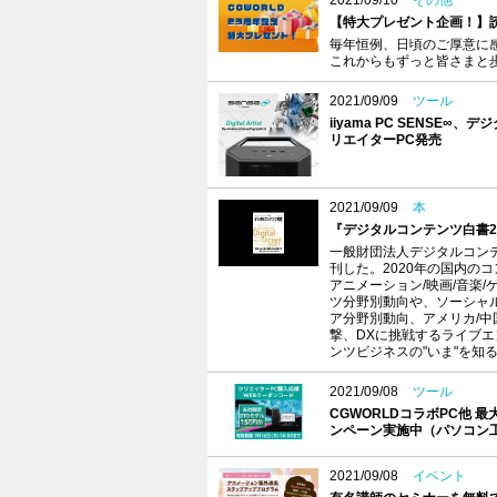
2021/09/10
その他
【特大プレゼント企画！】読
毎年恒例、日頃のご厚意に感
これからもずっと皆さまと
2021/09/09
ツール
iiyama PC SENSE
リエイターPC発売
2021/09/09
本
『デジタルコンテンツ白書2
一般財団法人デジタルコンテ
刊した。2020年の国内の
アニメーション/映画/音楽
ツ分野別動向や、ソーシャル
ア分野別動向、アメリカ/中
撃、DXに挑戦するライブ
ンツビジネスの"いま"を知
2021/09/08
ツール
CGWORLDコラボPC他 
ンペーン実施中（パソコン
2021/09/08
イベント