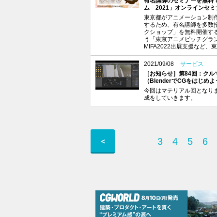
有名講師のセミナーを無料
ム 2021」オンラインセ
東京都がアニメーション制
するため、有名講師を多数
クショップ」を無料開催す
う「東京アニメピッチグラ
MIFA2022出展支援な
2021/09/08
サービス
［お知らせ］第84回：クル
（BlenderでCGをはじ
今回はマテリアル回となり
成をしていきます。
3
4
5
6
＜