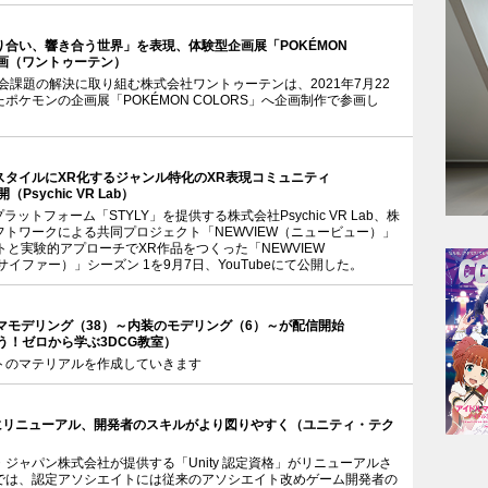
合い、響き合う世界」を表現、体験型企画展「POKÉMON
参画（ワントゥーテン）
社会課題の解決に取り組む株式会社ワントゥーテンは、2021年7月22
ポケモンの企画展「POKÉMON COLORS」へ企画制作で参画し
スタイルにXR化するジャンル特化のXR表現コミュニティ
（Psychic VR Lab）
ラットフォーム「STYLY」を提供する株式会社Psychic VR Lab、株
トワークによる共同プロジェクト「NEWVIEW（ニュービュー）」
トと実験的アプローチでXR作品をつくった「NEWVIEW
サイファー）」シーズン 1を9月7日、YouTubeにて公開した。
マモデリング（38）～内装のモデリング（6）～が配信開始
めよう！ゼロから学ぶ3DCG教室）
トのマテリアルを作成していきます
大幅にリニューアル、開発者のスキルがより図りやすく（ユニティ・テク
ジャパン株式会社が提供する「Unity 認定資格」がリニューアルさ
では、認定アソシエイトには従来のアソシエイト改めゲーム開発者の