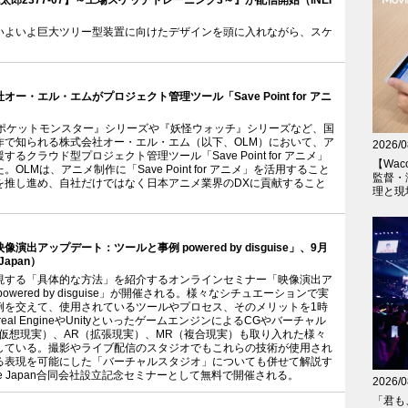
郎2377-07】～工場スケッチトレーニング3～』が配信開始（INEI
いよいよ巨大ツリー型装置に向けたデザインを頭に入れながら、スケ
ー・エル・エムがプロジェクト管理ツール「Save Point for アニ
『ポケットモンスター』シリーズや『妖怪ウォッチ』シリーズなど、国
作で知られる株式会社オー・エル・エム（以下、OLM）において、ア
2026/0
クラウド型プロジェクト管理ツール「Save Point for アニメ」
【Wac
LMは、アニメ制作に「Save Point for アニメ」を活用すること
監督・
を推し進め、自社だけではなく日本アニメ業界のDXに貢献すること
理と現
出アップデート：ツールと事例 powered by disguise」、9月
Japan）
現する「具体的な方法」を紹介するオンラインセミナー「映像演出ア
wered by disguise」が開催される。様々なシチュエーションで実
例を交えて、使用されているツールやプロセス、そのメリットを1時
al EngineやUnityといったゲームエンジンによるCGやバーチャル
仮想現実）、AR（拡張現実）、MR（複合現実）も取り入れた様々
している。撮影やライブ配信のスタジオでもこれらの技術が使用され
る表現を可能にした「バーチャルスタジオ」についても併せて解説す
ise Japan合同会社設立記念セミナーとして無料で開催される。
2026/0
「君も