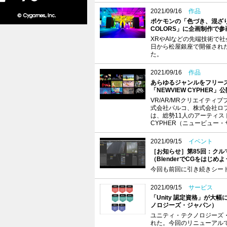
2021/09/16
作品
ポケモンの「色づき、混ざり
COLORS」に企画制作で
XRやAIなどの先端技術で
日から松屋銀座で開催された
た。
2021/09/16
作品
あらゆるジャンルをフリー
「NEWVIEW CYPHER」公開
VR/AR/MRクリエイティブプ
式会社パルコ、株式会社ロフ
は、総勢11人のアーティス
CYPHER（ニュービュー・
2021/09/15
イベント
［お知らせ］第85回：クル
（BlenderでCGをはじ
今回も前回に引き続きシー
2021/09/15
サービス
「Unity 認定資格」が
ノロジーズ・ジャパン）
ユニティ・テクノロジーズ・
れた。今回のリニューアル