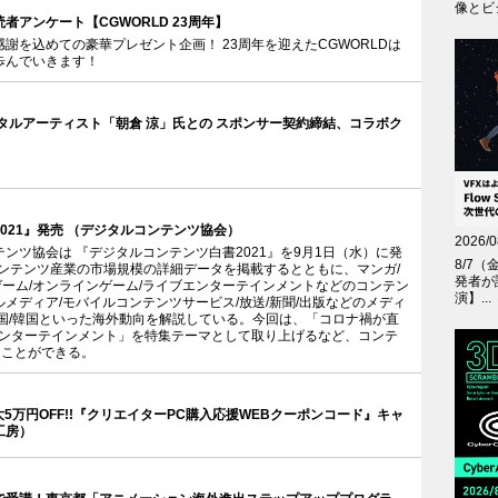
像とビジ
者アンケート【CGWORLD 23周年】
謝を込めての豪華プレゼント企画！ 23周年を迎えたCGWORLDは
歩んでいきます！
∞、デジタルアーティスト「朝倉 涼」氏との スポンサー契約締結、コラボク
021』発売 （デジタルコンテンツ協会）
2026/0
ンツ協会は 『デジタルコンテンツ白書2021』を9月1日（水）に発
8/7（
コンテンツ産業の市場規模の詳細データを掲載するとともに、マンガ/
発者が
/ゲーム/オンラインゲーム/ライブエンターテインメントなどのコンテン
演】...
メディア/モバイルコンテンツサービス/放送/新聞/出版などのメディ
国/韓国といった海外動向を解説している。今回は、「コロナ禍が直
エンターテインメント」を特集テーマとして取り上げるなど、コンテ
ることができる。
最大5万円OFF!!『クリエイターPC購入応援WEBクーポンコード』キャ
工房）