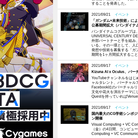
することを発表した。
2021/09/21
イベント
「ガンダム×未来技術」に
公募期間拡大（バンダイナ
バンダイナムコグループは、
UNIVERSAL CENTUR
外部パートナーと手を組み
いる。その一環として、人
発想や技術を募集する「ガ
期間を1ヶ月間拡大するこ
2021/09/17
イベント
Kizuna AI x Ocu
YouTubeチャンネルをは
ャルタレント、バーチャルア
Facebook社のバーチャル
文化や花火を演出テーマにし
Questを持っていればVe
2021/09/17
イベント
国内最大のCG学術シンポジウム「Vi
ン開催
Visual Computing + 
（金）の4日間、コンピュー
Computing + VC Comm