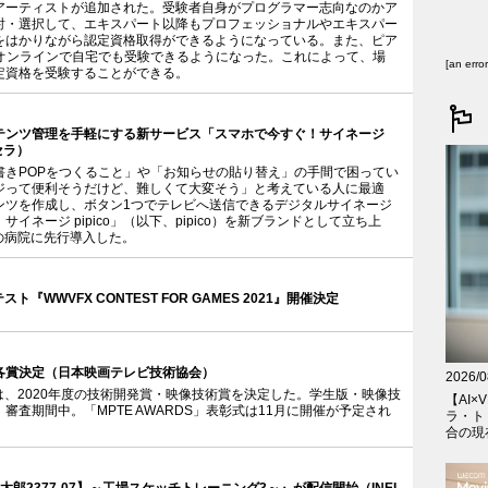
アーティストが追加された。受験者自身がプログラマー志向なのかア
討・選択して、エキスパート以降もプロフェッショナルやエキスパー
をはかりながら認定資格取得ができるようになっている。また、ピア
がオンラインで自宅でも受験できるようになった。これによって、場
[an erro
定資格を受験することができる。
テンツ管理を手軽にする新サービス「スマホで今すぐ！サイネージ
セラ）
書きPOPをつくること」や「お知らせの貼り替え」の手間で困ってい
ジって便利そうだけど、難しくて大変そう」と考えている人に最適
ンツを作成し、ボタン1つでテレビへ送信できるデジタルサイネージ
イネージ pipico」（以下、pipico）を新ブランドとして立ち上
内の病院に先行導入した。
『WWVFX CONTEST FOR GAMES 2021』開催決定
21」各賞決定（日本映画テレビ技術協会）
2026/0
021」は、2020年度の技術開発賞・映像技術賞を決定した。学生版・映像技
【AI×V
審査期間中。「MPTE AWARDS」表彰式は11月に開催が予定され
ラ・ト
合の現在