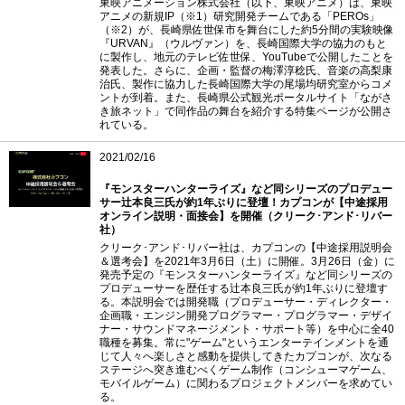
東映アニメーション株式会社（以下、東映アニメ）は、東映
アニメの新規IP（※1）研究開発チームである「PEROs」
（※2）が、長崎県佐世保市を舞台にした約5分間の実験映像
『URVAN』（ウルヴァン）を、長崎国際大学の協力のもと
に製作し、地元のテレビ佐世保、YouTubeで公開したことを
発表した。さらに、企画・監督の梅澤淳稔氏、音楽の高梨康
治氏、製作に協力した長崎国際大学の尾場均研究室からコメ
ントが到着。また、長崎県公式観光ポータルサイト「ながさ
き旅ネット」で同作品の舞台を紹介する特集ページが公開さ
れている。
2021/02/16
『モンスターハンターライズ』など同シリーズのプロデュー
サー辻本良三氏が約1年ぶりに登壇！カプコンが【中途採用
オンライン説明・面接会】を開催（クリーク･アンド･リバー
社）
クリーク･アンド･リバー社は、カプコンの【中途採用説明会
＆選考会】を2021年3月6日（土）に開催。3月26日（金）に
発売予定の『モンスターハンターライズ』など同シリーズの
プロデューサーを歴任する辻本良三氏が約1年ぶりに登壇す
る。本説明会では開発職（プロデューサー・ディレクター・
企画職・エンジン開発プログラマー・プログラマー・デザイ
ナー・サウンドマネージメント・サポート等）を中心に全40
職種を募集。常に"ゲーム"というエンターテインメントを通
じて人々へ楽しさと感動を提供してきたカプコンが、次なる
ステージへ突き進むべくゲーム制作（コンシューマゲーム、
モバイルゲーム）に関わるプロジェクトメンバーを求めてい
る。