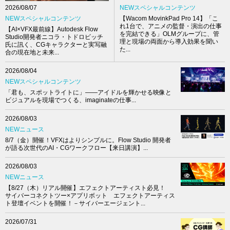
NEWスペシャルコンテンツ
2026/08/07
【Wacom MovinkPad Pro 14】「こ
NEWスペシャルコンテンツ
れ1台で、アニメの監督・演出の仕事
【AI×VFX最前線】Autodesk Flow
を完結できる」OLMグループに、管
Studio開発者ニコラ・トドロビッチ
理と現場の両面から導入効果を聞い
氏に訊く、CGキャラクターと実写融
た...
合の現在地と未来...
2026/08/04
NEWスペシャルコンテンツ
「君も、スポットライトに」――アイドルを輝かせる映像と
ビジュアルを現場でつくる、imaginateの仕事...
2026/08/03
NEWニュース
8/7（金）開催！VFXはよりシンプルに。Flow Studio 開発者
が語る次世代のAI・CGワークフロー【来日講演】...
2026/08/03
NEWニュース
【8/27（木）リアル開催】エフェクトアーティスト必見！
サイバーコネクトツー×アプリボット エフェクトアーティス
ト登壇イベントを開催！－サイバーエージェント...
2026/07/31