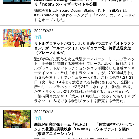
リ『Ink on』のティザーサイトを公開
株式会社Black Beard Design Studio（以下、BBDS）は
iOS/Android向け新作ゲームアプリ『Ink on』のティザーサイ
トをオープンした。
2021/02/22
作品
リトルプラネットがコラボした音感バラエティ『オトラクシ
ョン』がゴールデンタイムでレギュラー化、特番放送決定
（プレースホルダ）
遊びが学びに変わる次世代型テーマパーク「リトルプラネッ
ト」を全国に展開する株式会社プレースホルダ。同社のリト
ルプラネットがアトラクションをコラボ開発した音感エンタ
ーテインメント番組『オトラクション』が、2021年4月より
TBS系全国ネットでレギュラー化する。これに先立ち2月23
日（火・祝）19時より放送される特番にあわせて、全国7ヵ
所のリトルプラネットで2月24日（水）より、番組に登場し
たアトラクション2種の体験版が登場する。また同日から、
一部時間帯にかぎり「大人（18歳以上）のみ」でもリトルプ
ラネットに入場できる特別チケットを販売する予定だ。
2021/02/18
作品
新規IP研究開発チーム「PEROs」、「佐世保×サイバーパン
ク」の壮麗な実験映像『URVAN』（ウルヴァン）を製作
（東映アニメーション）