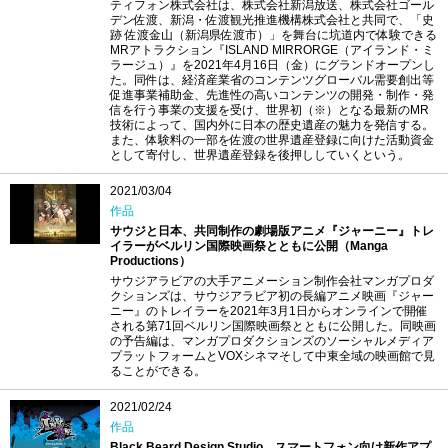
ティフォン株式会社は、株式会社新潟放送、株式会社ゴール
デン佐渡、新潟・佐渡観光推進機構株式会社と共同で、「史
跡 佐渡金山（新潟県佐渡市）」を舞台に坑道内で体験できる
MRアトラクション『ISLAND MIRRORGE（アイランド・ミ
ラージュ）』を2021年4月16日（金）にグランドオープンし
た。同件は、経済産業省のコンテンツグローバル需要創出等
促進事業補助金、先進性の高いコンテンツの開発・制作・発
信を行う事業の支援を受け、世界初（※）となる最新のMR
技術によって、国内外に日本の歴史遺産の魅力を発信する。
また、体験料の一部を佐渡の世界遺産登録に向けた活動資金
として寄付し、世界遺産登録を後押ししていくという。
2021/03/04
作品
サウジと日本、共同制作の劇場版アニメ『ジャーニー』トレ
イラーがベルリン国際映画祭とともに公開（Manga
Productions）
サウジアラビアの大手アニメーション制作会社マンガプロダ
クションズは、サウジアラビア初の長編アニメ映画『ジャー
ニー』のトレイラーを2021年3月1日からオンラインで開催
される第71回ベルリン国際映画祭とともに公開した。同映画
の予告編は、マンガプロダクションズのソーシャルメディア
プラットフォームとVOXシネマそして中東全域の映画館で見
ることができる。
2021/02/24
作品
Black Beard Design Studio、スマートフォン向け新作アプ