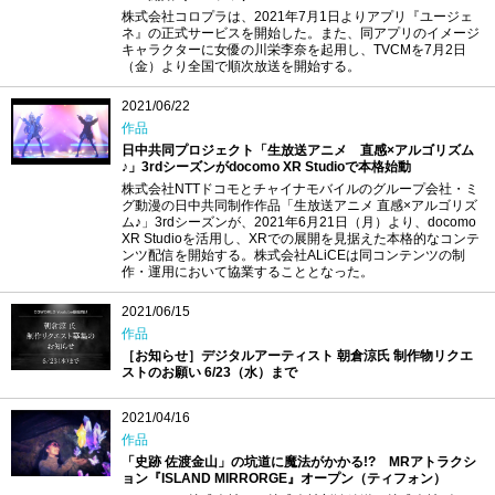
株式会社コロプラは、2021年7月1日よりアプリ『ユージェ
ネ』の正式サービスを開始した。また、同アプリのイメージ
キャラクターに女優の川栄李奈を起用し、TVCMを7月2日
（金）より全国で順次放送を開始する。
2021/06/22
作品
日中共同プロジェクト「生放送アニメ 直感×アルゴリズム
♪」3rdシーズンがdocomo XR Studioで本格始動
株式会社NTTドコモとチャイナモバイルのグループ会社・ミ
グ動漫の日中共同制作作品「生放送アニメ 直感×アルゴリズ
ム♪」3rdシーズンが、2021年6月21日（月）より、docomo
XR Studioを活用し、XRでの展開を見据えた本格的なコンテ
ンツ配信を開始する。株式会社ALiCEは同コンテンツの制
作・運用において協業することとなった。
2021/06/15
作品
［お知らせ］デジタルアーティスト 朝倉涼氏 制作物リクエ
ストのお願い 6/23（水）まで
2021/04/16
作品
「史跡 佐渡金山」の坑道に魔法がかかる!? MRアトラクシ
ョン『ISLAND MIRRORGE』オープン（ティフォン）