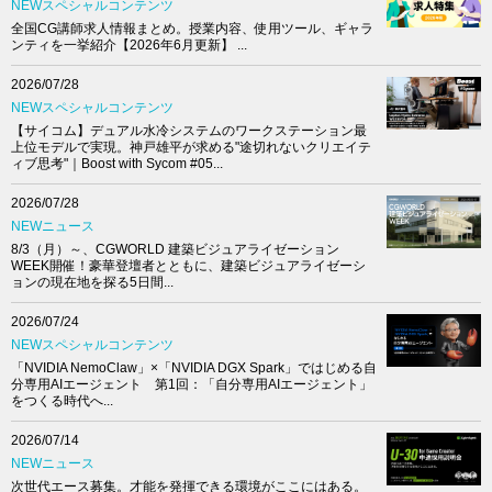
NEWスペシャルコンテンツ
全国CG講師求人情報まとめ。授業内容、使用ツール、ギャラ
ンティを一挙紹介【2026年6月更新】 ...
2026/07/28
NEWスペシャルコンテンツ
【サイコム】デュアル水冷システムのワークステーション最
上位モデルで実現。神戸雄平が求める"途切れないクリエイテ
ィブ思考"｜Boost with Sycom #05...
2026/07/28
NEWニュース
8/3（月）～、CGWORLD 建築ビジュアライゼーション
WEEK開催！豪華登壇者とともに、建築ビジュアライゼーシ
ョンの現在地を探る5日間...
2026/07/24
NEWスペシャルコンテンツ
「NVIDIA NemoClaw」×「NVIDIA DGX Spark」ではじめる自
分専用AIエージェント 第1回：「自分専用AIエージェント」
をつくる時代へ...
2026/07/14
NEWニュース
次世代エース募集。才能を発揮できる環境がここにはある。