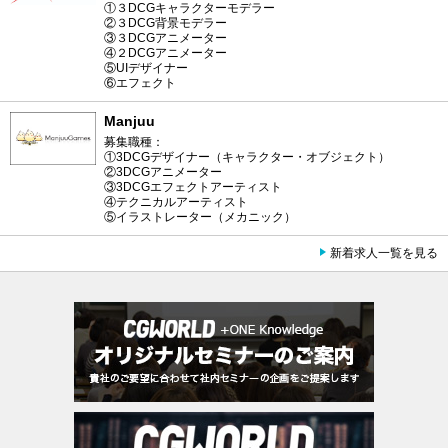
①３DCGキャラクターモデラー
②３DCG背景モデラー
③３DCGアニメーター
④２DCGアニメーター
⑤UIデザイナー
⑥エフェクト
Manjuu
募集職種：
①3DCGデザイナー（キャラクター・オブジェクト）
②3DCGアニメーター
③3DCGエフェクトアーティスト
④テクニカルアーティスト
⑤イラストレーター（メカニック）
新着求人一覧を見る