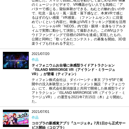
公開した。スマホで自由に視点を動かして楽しめる360°映像
のミュージックビデオで、VR機器がない人でも気軽に「ア
バターで感じる」疑似体験ができる。ねむとの触れ合いの中
で、吐息・温もり・風・温度・落下感など、本来VRで感じ
るはずのない感覚「VR感覚」（ファントムセンス）に目覚
めていくという内容だ。映像はVIVEトラッキング技術を活用
し、ソーシャルVR「NEOS」内で顔・眼球・全身をリアルタ
イムで実際に動かして演技して撮影された。このMVはクラ
ウドファンディングで目標の268%を達成し実現したもの。
公開と同時に「歌ってみたコンテスト」の募集を開始。3D音
楽ライブも行われる予定だ。
2021/07/20
作品
ティフォニウムお台場に体感型ライドアトラクション
「ISLAND MIRRORGE VR（アイランド・ミラージュ
VR）」が登場（ティフォン）
ティフォン株式会社は、ダイバーシティ東京 プラザ5Fで展
開中の没入体験型エンターテインメント施設「ティフォニウ
ム」にて、株式会社新潟放送と共同で開発した体感型ライド
アトラクション「ISLAND MIRRORGE VR（アイランド・ミ
ラージュVR）」の運営を2021年7月15日（木）より開始し
た。
2021/07/01
作品
コロプラの新感覚アプリ『ユージェネ』7月1日から正式サー
ビス開始（コロプラ）