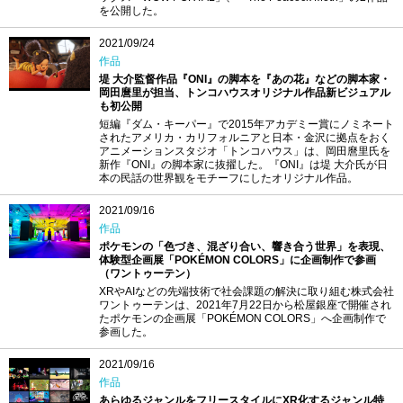
を公開した。
2021/09/24
作品
堤 大介監督作品『ONI』の脚本を『あの花』などの脚本家・
岡田麿里が担当、トンコハウスオリジナル作品新ビジュアル
も初公開
短編『ダム・キーパー』で2015年アカデミー賞にノミネート
されたアメリカ・カリフォルニアと日本・金沢に拠点をおく
アニメーションスタジオ「トンコハウス」は、岡田麿里氏を
新作『ONI』の脚本家に抜擢した。『ONI』は堤 大介氏が日
本の民話の世界観をモチーフにしたオリジナル作品。
2021/09/16
作品
ポケモンの「色づき、混ざり合い、響き合う世界」を表現、
体験型企画展「POKÉMON COLORS」に企画制作で参画
（ワントゥーテン）
XRやAIなどの先端技術で社会課題の解決に取り組む株式会社
ワントゥーテンは、2021年7月22日から松屋銀座で開催され
たポケモンの企画展「POKÉMON COLORS」へ企画制作で
参画した。
2021/09/16
作品
あらゆるジャンルをフリースタイルにXR化するジャンル特