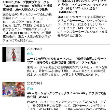
る 日本発バイオパンクSFアートブッ
AOI Pro.グループ横断プロジェクト
ク『KIN―マイコシーン』 キックスタ
「Multiplex Project」が制作した裸眼
ーター締切 10/26（火）迫る！
3D映像、屋外大型ビジョンで放映
（MUGENUP）
株式会社AOI Pro.とグループ会社の株
MUGENUPがサポートする国際的な
式会社ティー・ケー・オー（以下、
クリエイターチーム「ジャングルクロ
tko）、株式会社TREE Digital
ウ・スタジオ」によるオリジナルSF
Studio（以下、TREE）の社員などが
アートブック『KIN―マイコシーン』
参加するグループ横断プロジェクト
のキックスタータープロジェクト支援
「Multiplex Project」が制作した裸眼
募集の締切が迫る。
3D映像が、東京・大阪の屋外大型ビ
ジョンにて公開された。
2021/10/08
作品
ユーミンがデジタルヒューマンに、「松任谷由実コンサート
ツアー 深海の街」公演に登場（東映 ツークン研究所）
東映 ツークン研究所が松任谷由実のデジタルヒューマンを制
作した。最新のCG技術を使用し、本人の顔かたちや肌の質
感までもを精密に撮影し、忠実な本人再現に成功した。
2021/09/29
作品
AR＋モーショングラフィックス「WOW AR」アプリにて新
作公開（WOW）
WOWは、AR+モーショングラフィックス「WOW AR」アプ
リ（※iOS版無料のみ公開）にて、新作モーショングラフィ
ックス「WOW PORTAL」、「The Peacock Moth」の2作品