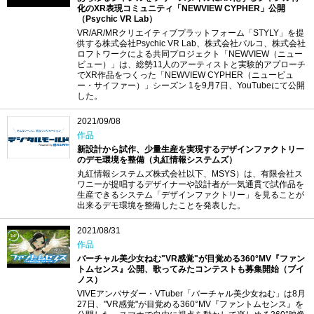
化のXR表現コミュニティ「NEWVIEW CYPHER」公開
（Psychic VR Lab）
VR/AR/MRクリエイティブプラットフォーム「STYLY」を提
供する株式会社Psychic VR Lab、株式会社パルコ、株式会社
ロフトワークによる共同プロジェクト「NEWVIEW（ニュー
ビュー）」は、総勢11人のアーティストと実験的アプローチ
でXR作品をつくった「NEWVIEW CYPHER（ニュービュ
ー・サイファー）」シーズン 1を9月7日、YouTubeにて公開
した。
2021/09/08
作品
新設計から試作、少量生産を実現するデザインファクトリー
のデモ環境を整備（丸紅情報システムズ）
丸紅情報システムズ株式会社以下、MSYS）は、有限会社ス
ワニーが提唱するデザイナーや設計者が一気通貫で試作品を
生産できるシステム「デザインファクトリー」を見ることが
出来るデモ環境を整備したことを発表した。
2021/08/31
作品
バーチャル美少女ねむ"VR感覚"が目覚める360°MV『ファン
トムセンス』公開、歌ってみたコンテストも募集開始（ブイ
ノス）
VIVEアンバサダー・VTuber「バーチャル美少女ねむ」は8月
27日、"VR感覚"が目覚める360°MV『ファントムセンス』を