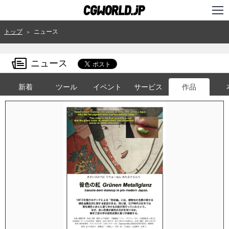
TOP
トップ
ニュース
＞
インタビュー
ニュース
ニュース
新着
ツール
イベント
サービス
作品
特集
連載
用語辞典
スタジオ
講座
SHOP
クリエイターズID