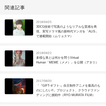
関連記事
2018/04/25
3DCG技術で写真のようなリアルな質感を再
現、実写ドラマ風の新時代マンガを「ALIS」
で連載開始（ムリョスマ）
2019/04/22
多様な美とは何かを問うVirtual
Human「MEME（メメ）」を公開（アタリ）
2017/08/30
「『GIFT-ギフト-』自主制作アニメを最高のも
のにしたい!!」プロジェクト、クラウドファン
ディングに挑戦中（RYO MURATA FILM）