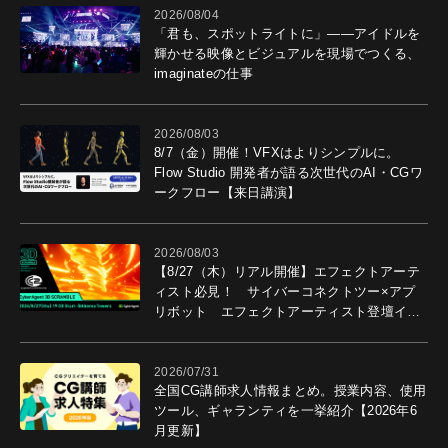
2026/08/04
「君も、スポットライトに」――アイドルを
輝かせる映像とビジュアルを現場でつくる、
imaginateの仕事
2026/08/03
8/7（金）開催！VFXはよりシンプルに。
Flow Studio 開発者が語る次世代のAI・CGワ
ークフロー【来日講演】
2026/08/03
【8/27（木）リアル開催】エフェクトアーテ
ィスト必見！ サイバーコネクトツー×アプ
リボット エフェクトアーティスト登壇イベ
ントを開催！－サイバーエージェント
2026/07/31
全国CG講師求人情報まとめ。授業内容、使用
ツール、ギャランティを一挙紹介【2026年6
月更新】