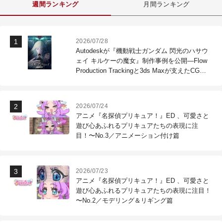
週間ランキング
月間ランキング
2026/07/28
Autodeskが『機動戦士ガンダム 閃光のハサウ
ェイ キルケーの魔女』制作事例を公開―Flow
Production Trackingと3ds Maxが支えたCG制
作現場
2026/07/24
アニメ『名探偵プリキュア！』ED 、可愛さと
遊び心あふれるプリキュアたちの表現に注
目！〜No.3／アニメーション付け篇
2026/07/23
アニメ『名探偵プリキュア！』ED 、可愛さと
遊び心あふれるプリキュアたちの表現に注目！
〜No.2／モデリング＆リギング篇