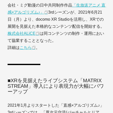
会社・ミグ動漫の日中共同制作作品
「生放送アニメ 直
感×アルゴリズム♪」
3rdシーズンが、2021年6月21
日（月）より、docomo XR Studioを活用し、XRでの
展開を見据えた本格的なコンテンツ配信を開始する。
株式会社ALiCE
は同コンテンツの制作・運用におい
て協業することとなった。
詳細は
こちら
。
■XRを見据えたライブシステム「MATRIX
STREAM」導入により表現力が大幅にパワ
ーアップ
2021年1月よりスタートした「直感×アルゴリズム♪」
3rdシーズンでは、「異次元交流(バーチャルとリア