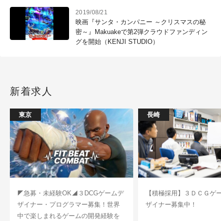
2019/08/21
映画『サンタ・カンパニー ～クリスマスの秘
密～』Makuakeで第2弾クラウドファンディン
グを開始（KENJI STUDIO）
新着求人
東京
長崎
◤急募・未経験OK◢３DCGゲームデ
【積極採用】３ＤＣＧゲ
ザイナー・プログラマー募集！世界
ザイナー募集中！
中で楽しまれるゲームの開発経験を