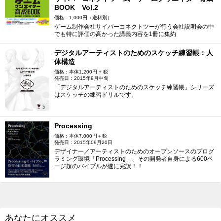
BOOK Vol.2
価格：1,000円（送料別）
ゲーム制作会社サイバーコネクトツーが行う会社説明会の中
でも特に評価の高かった講義内容を1冊に集約
デジタルアーティストのためのスケッチ練習帳：人
体構造
価格：本体1,200円 + 税
発売日：2015年9月中旬
「デジタルアーティストのためのスケッチ練習帳」シリーズ
はスケッチの練習ドリルです。
Processing
価格：本体7,000円＋税
発売日：2015年09月20日
デザイナー／アーティストのためのオープンソースのプログ
ラミング環境「Processing」、その開発者自身による600ペ
ージ超のバイブルが遂に完訳！！
あなたにオススメ