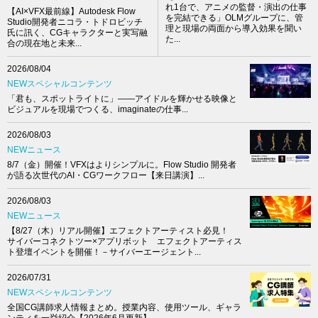
れ1台で、アニメの監督・演出の仕事
【AI×VFX最前線】Autodesk Flow
を完結できる」OLMグループに、管
Studio開発者ニコラ・トドロビッチ
理と現場の両面から導入効果を聞い
氏に訊く、CGキャラクターと実写融
た...
合の現在地と未来...
2026/08/04
NEWスペシャルコンテンツ
「君も、スポットライトに」――アイドルを輝かせる映像と
ビジュアルを現場でつくる、imaginateの仕事...
2026/08/03
NEWニュース
8/7（金）開催！VFXはよりシンプルに。Flow Studio 開発者
が語る次世代のAI・CGワークフロー【来日講演】...
2026/08/03
NEWニュース
【8/27（木）リアル開催】エフェクトアーティスト必見！
サイバーコネクトツー×アプリボット エフェクトアーティス
ト登壇イベントを開催！－サイバーエージェント...
2026/07/31
NEWスペシャルコンテンツ
全国CG講師求人情報まとめ。授業内容、使用ツール、ギャラ
ンティを一挙紹介【2026年6月更新】 ...