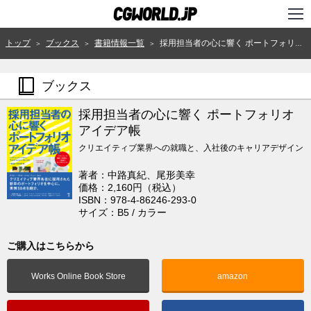
TOP
トップ
ブックス
書籍情報一覧
採用担当者の心に響く ポートフォリオアイデア帳
＞
＞
＞
インタビュー
ブックス
ニュース
採用担当者の心に響く ポートフォリオ
特集
アイデア帳
クリエイティブ業界への就職と、入社後のキャリアデザイン
連載
著者：中路真紀、尾形美幸
用語辞典
価格：2,160円（税込）
ISBN：978-4-86246-293-0
スタジオ
サイズ：B5 / カラー
講座
ご購入はこちらから
SHOP
Works Online Book Store
amazon
クリエイターズID