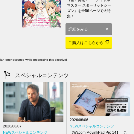
（金）発売！ 『アイドル
マスター スターリットシー
ズン』を全56ページで大特
集！
詳細をみる
ご購入はこちらから
[an error occurred while processing this directive]
スペシャルコンテンツ
2026/08/06
NEWスペシャルコンテンツ
2026/08/07
【Wacom MovinkPad Pro 14】「こ
NEWスペシャルコンテンツ