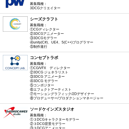
募集職種：
3DCGクリエイター
シーズクラフト
募集職種：
①CGディレクター
②3DCGアニメーター
③3DCGモデラー
④unity(C#)、UE4、5(C++)プログラマー
⑤制作進行
コンセプトラボ
募集職種：
①CG/VFX ディレクター
②3DCG ジェネラリスト
③3DCG アニメーター
④3DCG モデラー
⑤コンポジター
⑥エフェクトアーティスト
⑦モーショングラフィック/2Dデザイナー
⑧プロデューサー/プロダクションマネージャー
ソードケインズスタジオ
募集職種：
①３DCGキャラクターモデラー
②３DCG背景モデラー
③３DCGアニメーター