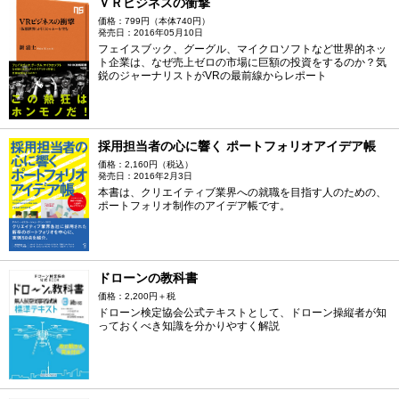
ＶＲビジネスの衝撃
価格：799円（本体740円）
発売日：2016年05月10日
フェイスブック、グーグル、マイクロソフトなど世界的ネッ
ト企業は、なぜ売上ゼロの市場に巨額の投資をするのか？気
鋭のジャーナリストがVRの最前線からレポート
採用担当者の心に響く ポートフォリオアイデア帳
価格：2,160円（税込）
発売日：2016年2月3日
本書は、クリエイティブ業界への就職を目指す人のための、
ポートフォリオ制作のアイデア帳です。
ドローンの教科書
価格：2,200円＋税
ドローン検定協会公式テキストとして、ドローン操縦者が知
っておくべき知識を分かりやすく解説