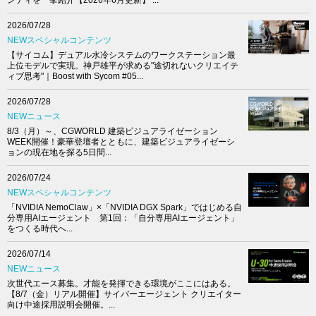
2026/07/28
NEWスペシャルコンテンツ
【サイコム】デュアル水冷システムのワークステーション最
上位モデルで実現。神戸雄平が求める"途切れないクリエイテ
ィブ思考"｜Boost with Sycom #05...
2026/07/28
NEWニュース
8/3（月）～、CGWORLD 建築ビジュアライゼーション
WEEK開催！豪華登壇者とともに、建築ビジュアライゼーシ
ョンの現在地を探る5日間...
2026/07/24
NEWスペシャルコンテンツ
「NVIDIA NemoClaw」×「NVIDIA DGX Spark」ではじめる自
分専用AIエージェント 第1回：「自分専用AIエージェント」
をつくる時代へ...
2026/07/14
NEWニュース
次世代エース募集。才能を発揮できる環境がここにはある。
【8/7（金）リアル開催】サイバーエージェント クリエイター
向け中途採用説明会開催。...