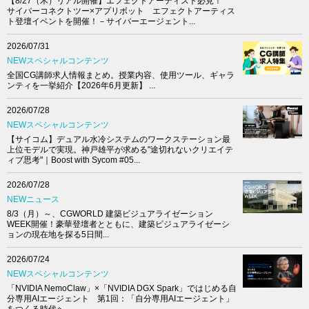
【8/27（木）リアル開催】エフェクトアーティスト必見！
サイバーコネクトツー×アプリボット エフェクトアーティス
ト登壇イベントを開催！－サイバーエージェント...
2026/07/31
NEWスペシャルコンテンツ
全国CG講師求人情報まとめ。授業内容、使用ツール、ギャラ
ンティを一挙紹介【2026年6月更新】 ...
2026/07/28
NEWスペシャルコンテンツ
【サイコム】デュアル水冷システムのワークステーション最
上位モデルで実現。神戸雄平が求める"途切れないクリエイテ
ィブ思考"｜Boost with Sycom #05...
2026/07/28
NEWニュース
8/3（月）～、CGWORLD 建築ビジュアライゼーション
WEEK開催！豪華登壇者とともに、建築ビジュアライゼーシ
ョンの現在地を探る5日間...
2026/07/24
NEWスペシャルコンテンツ
「NVIDIA NemoClaw」×「NVIDIA DGX Spark」ではじめる自
分専用AIエージェント 第1回：「自分専用AIエージェント」
をつくる時代へ...