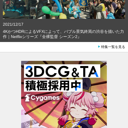
2021/12/17
4KかつHDRによるVFXによって、バブル景気終焉の渋谷を描いた力
作｜Netflixシリーズ『全裸監督 シーズン2』
特集一覧を見る