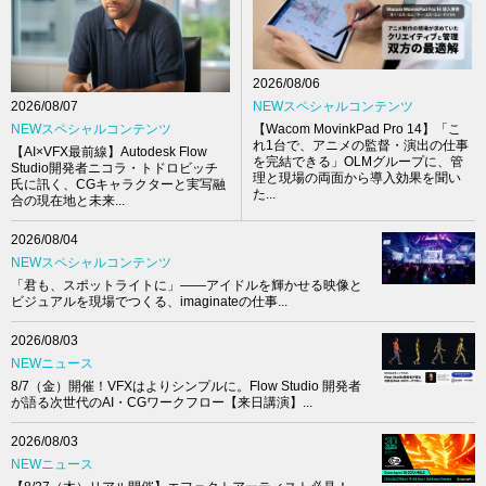
2026/08/06
NEWスペシャルコンテンツ
2026/08/07
【Wacom MovinkPad Pro 14】「こ
NEWスペシャルコンテンツ
れ1台で、アニメの監督・演出の仕事
【AI×VFX最前線】Autodesk Flow
を完結できる」OLMグループに、管
Studio開発者ニコラ・トドロビッチ
理と現場の両面から導入効果を聞い
氏に訊く、CGキャラクターと実写融
た...
合の現在地と未来...
2026/08/04
NEWスペシャルコンテンツ
「君も、スポットライトに」――アイドルを輝かせる映像と
ビジュアルを現場でつくる、imaginateの仕事...
2026/08/03
NEWニュース
8/7（金）開催！VFXはよりシンプルに。Flow Studio 開発者
が語る次世代のAI・CGワークフロー【来日講演】...
2026/08/03
NEWニュース