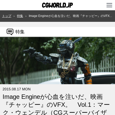
TOP
トップ
特集
Image Engineが心血を注いだ、映画『チャッピー』のVFX。 Vol.1：マーク・ウェンデル（CGスーパーバイザー）
＞
＞
インタビュー
特集
ニュース
特集
連載
用語辞典
スタジオ
2015.08.17 MON
講座
Image Engineが心血を注いだ、映画
SHOP
『チャッピー』のVFX。 Vol.1：マー
クリエイターズID
ク・ウェンデル（CGスーパーバイザ