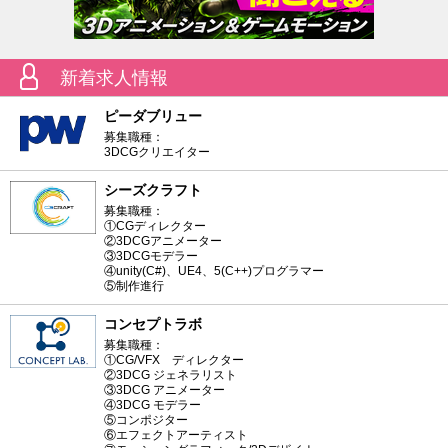
新着求人情報
ピーダブリュー
募集職種：
3DCGクリエイター
シーズクラフト
募集職種：
①CGディレクター
②3DCGアニメーター
③3DCGモデラー
④unity(C#)、UE4、5(C++)プログラマー
⑤制作進行
コンセプトラボ
募集職種：
①CG/VFX ディレクター
②3DCG ジェネラリスト
③3DCG アニメーター
④3DCG モデラー
⑤コンポジター
⑥エフェクトアーティスト