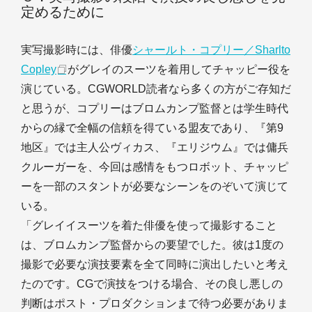
定めるために
実写撮影時には、俳優
シャールト・コプリー／Sharlto
Copley
がグレイのスーツを着用してチャッピー役を
演じている。CGWORLD読者なら多くの方がご存知だ
と思うが、コプリーはブロムカンプ監督とは学生時代
からの縁で全幅の信頼を得ている盟友であり、『第9
地区』では主人公ヴィカス、『エリジウム』では傭兵
クルーガーを、今回は感情をもつロボット、チャッピ
ーを一部のスタントが必要なシーンをのぞいて演じて
いる。
「グレイイスーツを着た俳優を使って撮影すること
は、ブロムカンプ監督からの要望でした。彼は1度の
撮影で必要な演技要素を全て同時に演出したいと考え
たのです。CGで演技をつける場合、その良し悪しの
判断はポスト・プロダクションまで待つ必要がありま