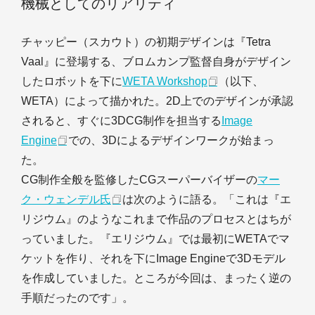
機械としてのリアリティ
チャッピー（スカウト）の初期デザインは『Tetra
Vaal』に登場する、ブロムカンプ監督自身がデザイン
したロボットを下に
WETA Workshop
（以下、
WETA）によって描かれた。2D上でのデザインが承認
されると、すぐに3DCG制作を担当する
Image
Engine
での、3Dによるデザインワークが始まっ
た。
CG制作全般を監修したCGスーパーバイザーの
マー
ク・ウェンデル氏
は次のように語る。「これは『エ
リジウム』のようなこれまで作品のプロセスとはちが
っていました。『エリジウム』では最初にWETAでマ
ケットを作り、それを下にImage Engineで3Dモデル
を作成していました。ところが今回は、まったく逆の
手順だったのです」。