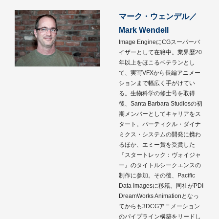
マーク・ウェンデル／
Mark Wendell
Image EngineにCGスーパーバ
イザーとして在籍中。業界歴20
年以上をほこるベテランとし
て、実写VFXから長編アニメー
ションまで幅広く手がけてい
る。生物科学の修士号を取得
後、Santa Barbara Studiosの初
期メンバーとしてキャリアをス
タート。パーティクル・ダイナ
ミクス・システムの開発に携わ
るほか、エミー賞を受賞した
『スタートレック：ヴォイジャ
ー』のタイトルシークエンスの
制作に参加。その後、Pacific
Data Imagesに移籍。同社がPDI
DreamWorks Animationとなっ
てからも3DCGアニメーション
のパイプライン構築をリードし