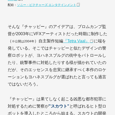
配給：
ソニー・ピクチャーズ エンタテインメント
そんな『チャッピー』のアイデアは、ブロムカンプ監
督が2003年にVFXアーティストだった時期に制作した
（
）自主製作短編
『Tetra Vaal』
に端を
※公開は2004年
発している。そこではチャッピーと似たデザインの警
察ロボットが、ヨハネスブルグの街中をパトロールし
たり、銃撃事件に対処したりする様が描かれていたの
だが、そのエッセンスを忠実に継承すべく本作のロケ
ーションもヨハネスブルグが選ばれたと言っても過言
ではないだろう。
『チャッピー』は果てしなく起こる凶悪な都市犯罪に
対処するために警察が
"スカウト"
と呼ばれるヒト型ロ
ボットを導入したところから始まる。スカウトの開発