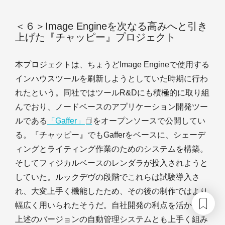
＜６＞Image Engineを次なる高みへと引き
上げた『チャッピー』プロジェクト
本プロジェクトは、ちょうどImage Engineで使用する
インハウスツールを刷新しようとしていた時期に行わ
れたという。同社ではツールR&Dにも積極的に取り組
んでおり、ノードベースのアプリケーション開発ツー
ルである
「Gaffer」
をオープンソースで公開してい
る。『チャッピー』でもGafferをベースに、シェーデ
ィングとライティング作業のためのシステムを構築。
そしてフィジカルベースのレンダラが投入されようと
していた。ルックデヴの段階でこれらは試験導入さ
れ、大変上手く機能したため、その後の制作ではより
幅広く用いられたそうだ。自社開発の利点を活かし、
上述のバージョンの自動管理システムとも上手く組み