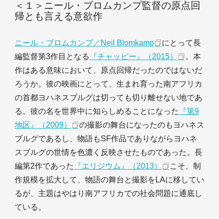
＜１＞ニール・ブロムカンプ監督の原点回
帰とも言える意欲作
ニール・ブロムカンプ／Neil Blomkamp
にとって長
編監督第3作目となる
『チャッピー』（2015）
。本
作はある意味において、原点回帰だったのではないだ
ろうか。彼の映画にとって、生まれ育った南アフリカ
の首都ヨハネスブルグは切っても切り離せない地であ
る。彼の名を世界中に知らしめることになった
『第9
地区』（2009）
の撮影の舞台になったのもヨハネス
ブルグであるし、物語もSF作品でありながらヨハネ
スブルグの世情を色濃く反映させたものであった。長
編第2作であった
『エリジウム』（2013）
こそ、制
作規模を拡大して、物語の舞台と撮影をLAに移してい
るが、主題はやはり南アフリカでの社会問題に通底し
ている。