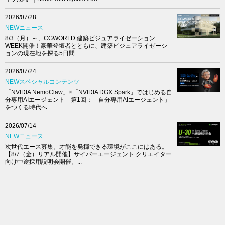
2026/07/28
NEWニュース
8/3（月）～、CGWORLD 建築ビジュアライゼーション
WEEK開催！豪華登壇者とともに、建築ビジュアライゼーシ
ョンの現在地を探る5日間...
2026/07/24
NEWスペシャルコンテンツ
「NVIDIA NemoClaw」×「NVIDIA DGX Spark」ではじめる自
分専用AIエージェント 第1回：「自分専用AIエージェント」
をつくる時代へ...
2026/07/14
NEWニュース
次世代エース募集。才能を発揮できる環境がここにはある。
【8/7（金）リアル開催】サイバーエージェント クリエイター
向け中途採用説明会開催。...