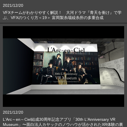
2021/12/20
VFXチームがわかりやすく解説！ 大河ドラマ『青天を衝け』で学
ぶ、VFXのつくり方＜19＞ 富岡製糸場繰糸所の多重合成
2021/12/20
L'Arc～en～Ciel結成30周年記念アプリ「30th L'Anniversary VR
Museum」〜面白法人カヤックのノウハウが活かされたXR体験の裏