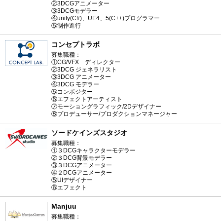
②3DCGアニメーター
③3DCGモデラー
④unity(C#)、UE4、5(C++)プログラマー
⑤制作進行
コンセプトラボ
募集職種：
①CG/VFX ディレクター
②3DCG ジェネラリスト
③3DCG アニメーター
④3DCG モデラー
⑤コンポジター
⑥エフェクトアーティスト
⑦モーショングラフィック/2Dデザイナー
⑧プロデューサー/プロダクションマネージャー
ソードケインズスタジオ
募集職種：
①３DCGキャラクターモデラー
②３DCG背景モデラー
③３DCGアニメーター
④２DCGアニメーター
⑤UIデザイナー
⑥エフェクト
Manjuu
募集職種：