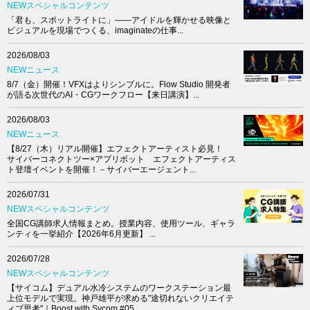
NEWスペシャルコンテンツ
「君も、スポットライトに」――アイドルを輝かせる映像と
ビジュアルを現場でつくる、imaginateの仕事...
2026/08/03
NEWニュース
8/7（金）開催！VFXはよりシンプルに。Flow Studio 開発者
が語る次世代のAI・CGワークフロー【来日講演】...
2026/08/03
NEWニュース
【8/27（木）リアル開催】エフェクトアーティスト必見！
サイバーコネクトツー×アプリボット エフェクトアーティス
ト登壇イベントを開催！－サイバーエージェント...
2026/07/31
NEWスペシャルコンテンツ
全国CG講師求人情報まとめ。授業内容、使用ツール、ギャラ
ンティを一挙紹介【2026年6月更新】 ...
2026/07/28
NEWスペシャルコンテンツ
【サイコム】デュアル水冷システムのワークステーション最
上位モデルで実現。神戸雄平が求める"途切れないクリエイテ
ィブ思考"｜Boost with Sycom #05...