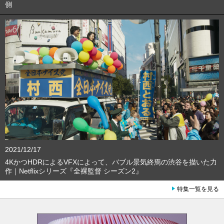
側
2021/12/17
4KかつHDRによるVFXによって、バブル景気終焉の渋谷を描いた力
作｜Netflixシリーズ『全裸監督 シーズン2』
特集一覧を見る