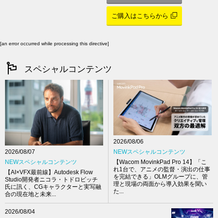
ご購入はこちらから
[an error occurred while processing this directive]
スペシャルコンテンツ
2026/08/06
NEWスペシャルコンテンツ
2026/08/07
【Wacom MovinkPad Pro 14】「こ
NEWスペシャルコンテンツ
れ1台で、アニメの監督・演出の仕事
【AI×VFX最前線】Autodesk Flow
を完結できる」OLMグループに、管
Studio開発者ニコラ・トドロビッチ
理と現場の両面から導入効果を聞い
氏に訊く、CGキャラクターと実写融
た...
合の現在地と未来...
2026/08/04