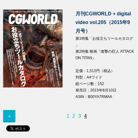
月刊CGWORLD + digital
video vol.205（2015年9
月号）
第1特集「お役立ちツールカタログ
」
第2特集 映画『進撃の巨人 ATTACK
ON TITAN』
定価：1,512円（税込）
判型：A4ワイド
総ページ数：152
発売日：2015年8月10日
ASIN：B00YA7RMAA
1
2
3
4
＜