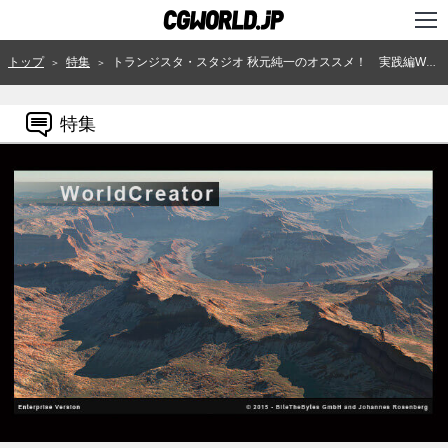
TOP
トップ
特集
トランジスタ・スタジオ 秋元純一のオススメ！ 実践編WorldCreatorによる地形作成
＞
＞
インタビュー
特集
ニュース
特集
連載
用語辞典
スタジオ
講座
SHOP
クリエイターズID