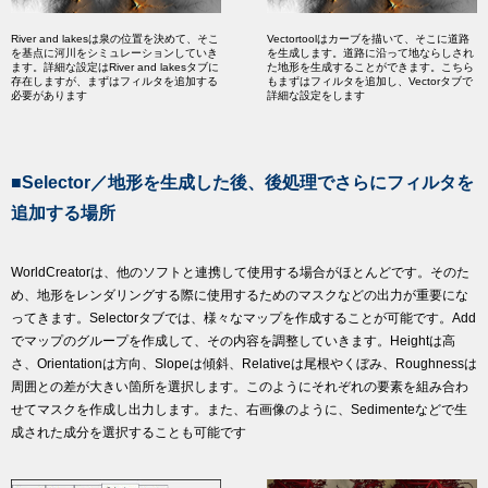
River and lakesは泉の位置を決めて、そこ
Vectortoolはカーブを描いて、そこに道路
を基点に河川をシミュレーションしていき
を生成します。道路に沿って地ならしされ
ます。詳細な設定はRiver and lakesタブに
た地形を生成することができます。こちら
存在しますが、まずはフィルタを追加する
もまずはフィルタを追加し、Vectorタブで
必要があります
詳細な設定をします
■Selector／地形を生成した後、後処理でさらにフィルタを
追加する場所
WorldCreatorは、他のソフトと連携して使用する場合がほとんどです。そのた
め、地形をレンダリングする際に使用するためのマスクなどの出力が重要にな
ってきます。Selectorタブでは、様々なマップを作成することが可能です。Add
でマップのグループを作成して、その内容を調整していきます。Heightは高
さ、Orientationは方向、Slopeは傾斜、Relativeは尾根やくぼみ、Roughnessは
周囲との差が大きい箇所を選択します。このようにそれぞれの要素を組み合わ
せてマスクを作成し出力します。また、右画像のように、Sedimenteなどで生
成された成分を選択することも可能です