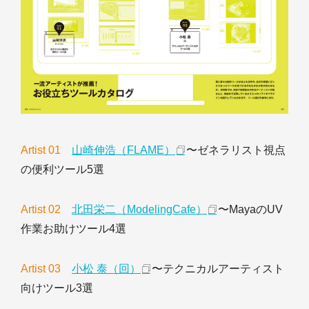
Artist 01
山崎伸浩（FLAME）
〜ゼネラリスト視点
の便利ツール5選
Artist 02
北田栄二（ModelingCafe）
〜MayaのUV
作業お助けツール4選
Artist 03
小松 泰（回）
〜テクニカルアーティスト
向けツール3選