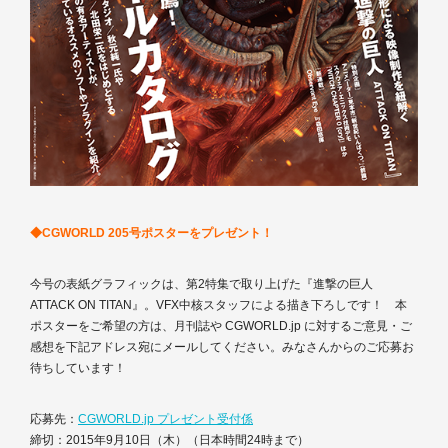
◆CGWORLD 205号ポスターをプレゼント！
今号の表紙グラフィックは、第2特集で取り上げた『進撃の巨人
ATTACK ON TITAN』。VFX中核スタッフによる描き下ろしです！ 本
ポスターをご希望の方は、月刊誌や CGWORLD.jp に対するご意見・ご
感想を下記アドレス宛にメールしてください。みなさんからのご応募お
待ちしています！
応募先：
CGWORLD.jp プレゼント受付係
締切：2015年9月10日（木）（日本時間24時まで）