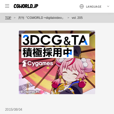
TOP
月刊『CGWORLD +digitalvideo』
vol. 205
2015/08/04