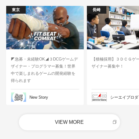
東京
長崎
◤急募・未経験OK◢３DCGゲームデ
【積極採用】３ＤＣＧゲ
ザイナー・プログラマー募集！世界
ザイナー募集中！
中で楽しまれるゲームの開発経験を
得られます
New Story
シーエイプロダ
VIEW MORE