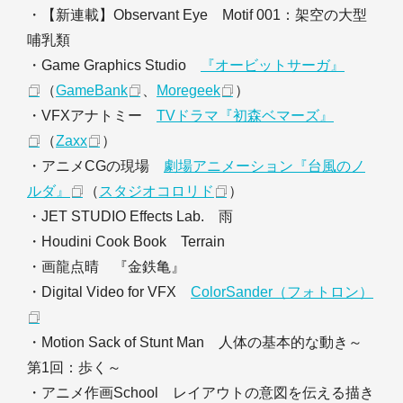
・【新連載】Observant Eye Motif 001：架空の大型
哺乳類
・Game Graphics Studio
『オービットサーガ』
（
GameBank
、
Moregeek
）
・VFXアナトミー
TVドラマ『初森ベマーズ』
（
Zaxx
）
・アニメCGの現場
劇場アニメーション『台風のノ
ルダ』
（
スタジオコロリド
）
・JET STUDIO Effects Lab. 雨
・Houdini Cook Book Terrain
・画龍点晴 『金鉄亀』
・Digital Video for VFX
ColorSander（フォトロン）
・Motion Sack of Stunt Man 人体の基本的な動き～
第1回：歩く～
・アニメ作画School レイアウトの意図を伝える描き