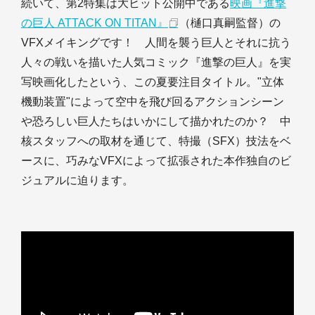
続いて、第2特集は大ヒット公開中である
映画『進撃
の巨人 ATTACK ON TITAN』
（樋口真嗣監督）の
VFXメイキングです！ 人間を襲う巨人とそれに抗う
人々の戦いを描いた人気コミック『進撃の巨人』を実
写映画化したという、この夏要注目タイトル。"立体
機動装置"によって空中を飛び回るアクションシーン
や恐ろしい巨人たちはいかにして描かれたのか？ 中
核スタッフへの取材を通じて、特撮（SFX）技法をベ
ースに、巧みなVFXによって拡張された本作独自のビ
ジュアルに迫ります。