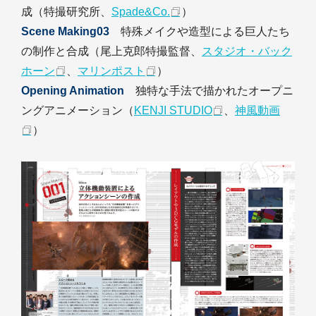
成（特撮研究所、
Spade&Co.
）
Scene Making03
特殊メイクや造型による巨人たち
の制作と合成（尾上克郎特撮監督、
スタジオ・バック
ホーン
、
マリンポスト
）
Opening Animation
独特な手法で描かれたオープニ
ングアニメーション（
KENJI STUDIO
、
神風動画
）