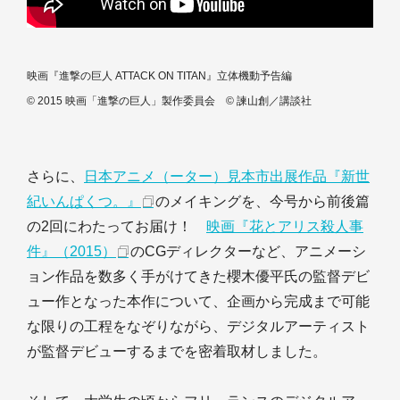
映画『進撃の巨人 ATTACK ON TITAN』立体機動予告編
© 2015 映画「進撃の巨人」製作委員会 © 諫山創／講談社
さらに、
日本アニメ（ーター）見本市出展作品『新世
紀いんぱくつ。』
のメイキングを、今号から前後篇
の2回にわたってお届け！
映画『花とアリス殺人事
件』（2015）
のCGディレクターなど、アニメーシ
ョン作品を数多く手がけてきた櫻木優平氏の監督デビ
ュー作となった本作について、企画から完成まで可能
な限りの工程をなぞりながら、デジタルアーティスト
が監督デビューするまでを密着取材しました。