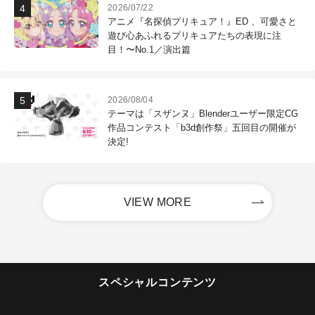
2026/07/22
アニメ『名探偵プリキュア！』ED 、可愛さと
遊び心あふれるプリキュアたちの表現に注
目！〜No.1／演出篇
2026/08/04
テーマは「スザンヌ」Blenderユーザー限定CG
作品コンテスト「b3d創作祭」五回目の開催が
決定!
VIEW MORE
スペシャルコンテンツ