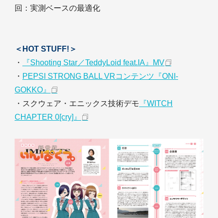
回：実測ベースの最適化
＜HOT STUFF!＞
・
『Shooting Star／TeddyLoid feat.IA』MV
・
PEPSI STRONG BALL VRコンテンツ『ONI-
GOKKO』
・スクウェア・エニックス技術デモ
『WITCH
CHAPTER 0[cry]』