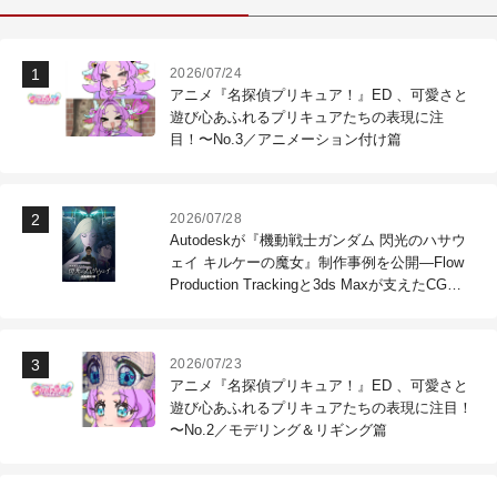
2026/07/24
アニメ『名探偵プリキュア！』ED 、可愛さと
遊び心あふれるプリキュアたちの表現に注
目！〜No.3／アニメーション付け篇
2026/07/28
Autodeskが『機動戦士ガンダム 閃光のハサウ
ェイ キルケーの魔女』制作事例を公開―Flow
Production Trackingと3ds Maxが支えたCG制
作現場
2026/07/23
アニメ『名探偵プリキュア！』ED 、可愛さと
遊び心あふれるプリキュアたちの表現に注目！
〜No.2／モデリング＆リギング篇