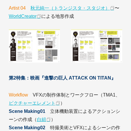
Artist 04
秋元純一（トランジスタ・スタジオ）
〜
WorldCreator
による地形作成
第2特集：映画『進撃の巨人 ATTACK ON TITAN』
Workflow
VFXの制作体制とワークフロー（TMA1、
ピクチャーエレメント
）
Scene Making01
立体機動装置によるアクションシ
ーンの作成（
白組
）
Scene Making02
特撮美術とVFXによるシーンの作