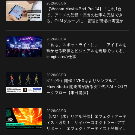
2026/08/06
【Wacom MovinkPad Pro 14】「これ1台
で、アニメの監督・演出の仕事を完結でき
る」OLMグループに、管理と現場の両面から
導入効果を聞いた
2026/08/04
「君も、スポットライトに」――アイドルを
輝かせる映像とビジュアルを現場でつくる、
imaginateの仕事
2026/08/03
8/7（金）開催！VFXはよりシンプルに。
Flow Studio 開発者が語る次世代のAI・CGワ
ークフロー【来日講演】
2026/08/03
【8/27（木）リアル開催】エフェクトアーテ
ィスト必見！ サイバーコネクトツー×アプ
リボット エフェクトアーティスト登壇イベ
ントを開催！－サイバーエージェント