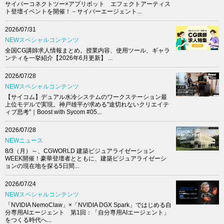
サイバーコネクトツー×アプリボット エフェクトアーティス
ト登壇イベントを開催！－サイバーエージェント...
2026/07/31
NEWスペシャルコンテンツ
全国CG講師求人情報まとめ。授業内容、使用ツール、ギャラ
ンティを一挙紹介【2026年6月更新】 ...
2026/07/28
NEWスペシャルコンテンツ
【サイコム】デュアル水冷システムのワークステーション最
上位モデルで実現。神戸雄平が求める"途切れないクリエイテ
ィブ思考"｜Boost with Sycom #05...
2026/07/28
NEWニュース
8/3（月）～、CGWORLD 建築ビジュアライゼーション
WEEK開催！豪華登壇者とともに、建築ビジュアライゼーシ
ョンの現在地を探る5日間...
2026/07/24
NEWスペシャルコンテンツ
「NVIDIA NemoClaw」×「NVIDIA DGX Spark」ではじめる自
分専用AIエージェント 第1回：「自分専用AIエージェント」
をつくる時代へ...