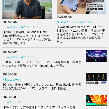
2026/08/06
NEWスペシャルコンテンツ
2026/08/07
【Wacom MovinkPad Pro 14】「こ
NEWスペシャルコンテンツ
れ1台で、アニメの監督・演出の仕事
【AI×VFX最前線】Autodesk Flow
を完結できる」OLMグループに、管
Studio開発者ニコラ・トドロビッチ
理と現場の両面から導入効果を聞い
氏に訊く、CGキャラクターと実写融
た...
合の現在地と未来...
2026/08/04
NEWスペシャルコンテンツ
「君も、スポットライトに」――アイドルを輝かせる映像と
ビジュアルを現場でつくる、imaginateの仕事...
2026/08/03
NEWニュース
8/7（金）開催！VFXはよりシンプルに。Flow Studio 開発者
が語る次世代のAI・CGワークフロー【来日講演】...
2026/08/03
NEWニュース
【8/27（木）リアル開催】エフェクトアーティスト必見！