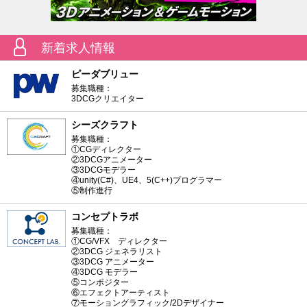
新着求人情報
ピーダブリュー
募集職種：
3DCGクリエイター
シーズクラフト
募集職種：
①CGディレクター
②3DCGアニメーター
③3DCGモデラー
④unity(C#)、UE4、5(C++)プログラマー
⑤制作進行
コンセプトラボ
募集職種：
①CG/VFX ディレクター
②3DCG ジェネラリスト
③3DCG アニメーター
④3DCG モデラー
⑤コンポジター
⑥エフェクトアーティスト
⑦モーショングラフィック/2Dデザイナー