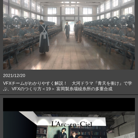
2021/12/20
VFXチームがわかりやすく解説！ 大河ドラマ『青天を衝け』で学
ぶ、VFXのつくり方＜19＞ 富岡製糸場繰糸所の多重合成