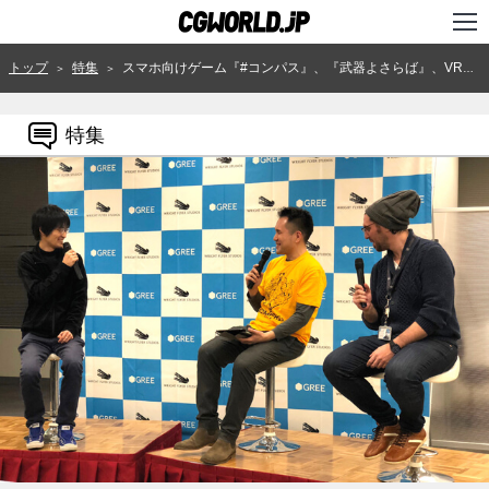
TOP
トップ
特集
スマホ向けゲーム『#コンパス』、『武器よさらば』、VRゲーム『釣り★スタVR』における3DCG表現～「Flyers' Lab #4」レポート
＞
＞
インタビュー
特集
ニュース
特集
連載
用語辞典
スタジオ
講座
SHOP
クリエイターズID