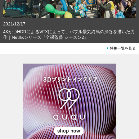
2021/12/17
4KかつHDRによるVFXによって、バブル景気終焉の渋谷を描いた力
作｜Netflixシリーズ『全裸監督 シーズン2』
特集一覧を見る