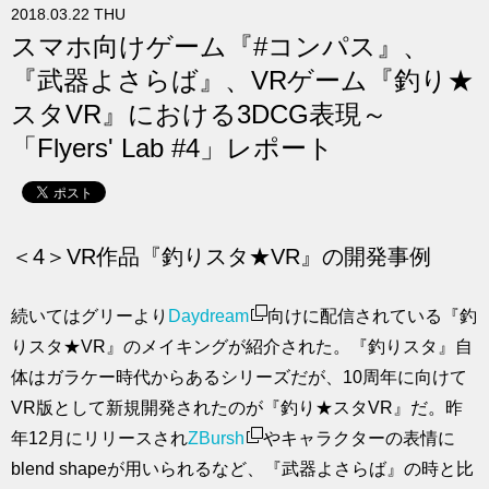
2018.03.22 THU
求人
スマホ向けゲーム『#コンパス』、
『武器よさらば』、VRゲーム『釣り★
スタVR』における3DCG表現～
「Flyers' Lab #4」レポート
＜4＞VR作品『釣りスタ★VR』の開発事例
続いてはグリーより
Daydream
向けに配信されている『釣
りスタ★VR』のメイキングが紹介された。『釣りスタ』自
体はガラケー時代からあるシリーズだが、10周年に向けて
VR版として新規開発されたのが『釣り★スタVR』だ。昨
年12月にリリースされ
ZBursh
やキャラクターの表情に
blend shapeが用いられるなど、『武器よさらば』の時と比