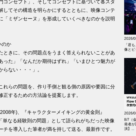
門コンセプト」、そしてコンセプトに基づいて各スタ
解してその構造を明らかにするとともに、映像コンテ
に「ミザンセーヌ」を形成していくべきなのかを説明
2026/0
いのか
「君も
像とビジ
たときに、その問題点をうまく答えられないことがあ
あった」「なんだか期待はずれ」「いまひとつ魅力が
からない・・・」。
これらの問題を、作り手側と観る側の原因や要因に分
修正するための方法論を提案します。
2008年)、『キャラクターメイキングの黄金則』
2026/0
8/7（
まで「単なる経験則の問題」として語られがちだった映像
発者が
ーチを導入した筆者が満を持して送る、最新作です。
演】...