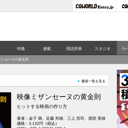
ス
特集
連載
用語辞典
スタジオ
ﾁｭｰ
ザンセーヌの黄金則
書籍一覧を見る
映像ミザンセーヌの黄金則
ヒットする映画の作り方
著者：金子 満、近藤 邦雄、三上 浩司、渡部 英雄
価格：3,132円（税込）