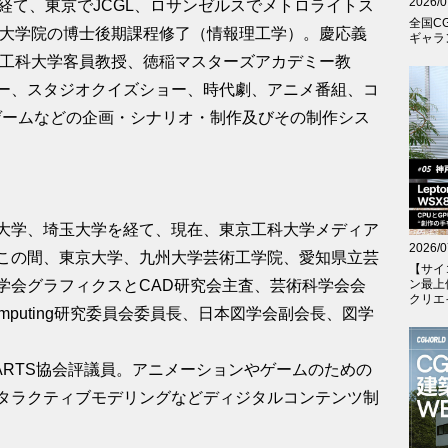
2026/0
経て、東京でJCGL、ロサンゼルスでメトロライトス
全国C
学大学院の博士後期課程修了（情報理工学）。慶応義
ギャラン
京工科大学客員教授、徳稲マスターズアカデミー教
ー、スタジオクイズショー、時代劇、アニメ番組、コ
ゲームなどの企画・シナリオ・制作及びその制作シス
大学、埼玉大学を経て、現在、東京工科大学メディア
2026/0
この間、東京大学、九州大学芸術工学院、愛知県立芸
【サイ
学会グラフィクスとCAD研究会主査、芸術科学会会
ン最上
クリエイテ
omputing研究委員会委員長、日本図学会副会長、図学
ARTS協会評議員。アニメーションやゲームのための
タラクティブモデリングなどディジタルコンテンツ制