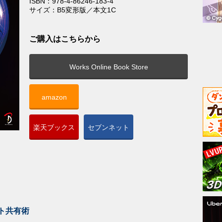
ISBN：978-4-86246-183-4
サイズ：B5変形版／本文1C
ご購入はこちらから
Works Online Book Store
amazon
楽天ブックス
セブンネット
ト共有術