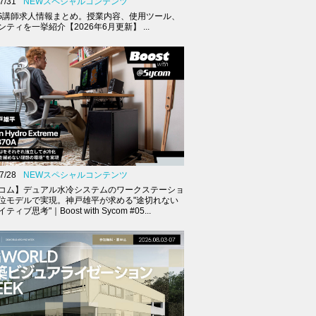
7/31
NEWスペシャルコンテンツ
G講師求人情報まとめ。授業内容、使用ツール、
ティを一挙紹介【2026年6月更新】 ...
7/28
NEWスペシャルコンテンツ
コム】デュアル水冷システムのワークステーショ
位モデルで実現。神戸雄平が求める"途切れない
ィブ思考"｜Boost with Sycom #05...