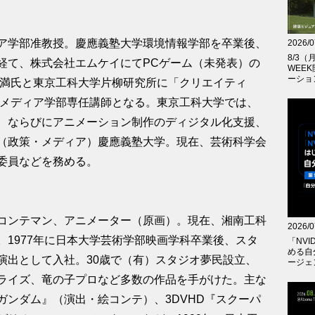
ア学部准教授。慶應義塾大学環境情報学部を卒業後、
2026/0
8/3
経て、株式会社エムケイにてPCゲーム（未発表）の
WEE
ーショ
子満氏と東京工科大学片柳研究所に「クリエイティ
学メディア学部専任講師となる。東京工科大学では、
、ならびにアニメーション制作のディジタル化支援、
（政策・メディア）慶應義塾大学。現在、芸術科学会
委員などを務める。
コンテマン、アニメーター（原画）。現在、湘南工科
2026/0
1977年に日本大学芸術学部映画学科卒業後、スタ
「NVID
める自
演出として入社。30歳で（有）スタジオ夢民設立、
ージェ
ライズ、竜の子プロなど多数の作品を手がけた。主な
ガンダム』（演出・絵コンテ）、3DVHD『スクーパ