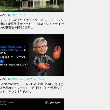
7/28
NEWニュース
（月）～、CGWORLD 建築ビジュアライゼーション
K開催！豪華登壇者とともに、建築ビジュアライゼ
ンの現在地を探る5日間...
7/24
NEWスペシャルコンテンツ
IA NemoClaw」×「NVIDIA DGX Spark」ではじ
分専用AIエージェント 第1回：「自分専用AIエ
ント」をつくる時代へ...