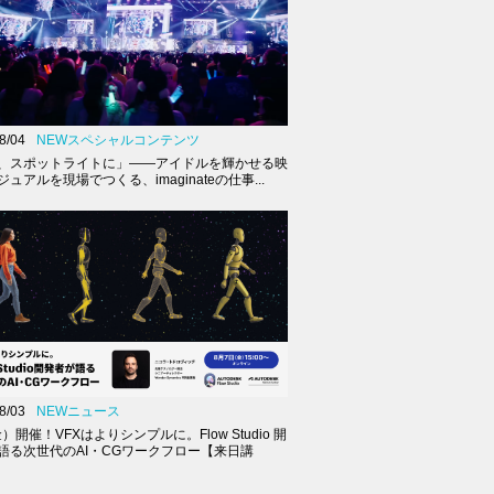
8/04
NEWスペシャルコンテンツ
、スポットライトに」――アイドルを輝かせる映
ュアルを現場でつくる、imaginateの仕事...
8/03
NEWニュース
金）開催！VFXはよりシンプルに。Flow Studio 開
語る次世代のAI・CGワークフロー【来日講