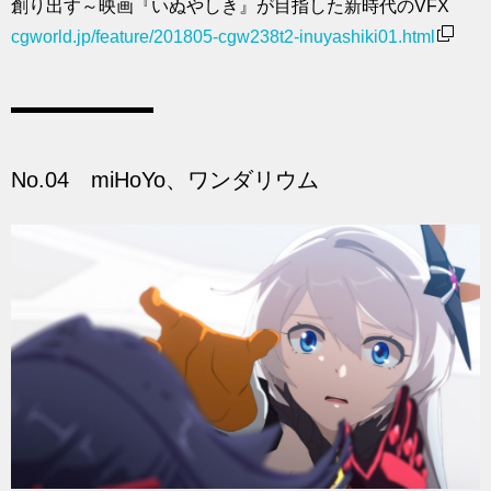
創り出す～映画『いぬやしき』が目指した新時代のVFX
cgworld.jp/feature/201805-cgw238t2-inuyashiki01.html
No.04 miHoYo、ワンダリウム