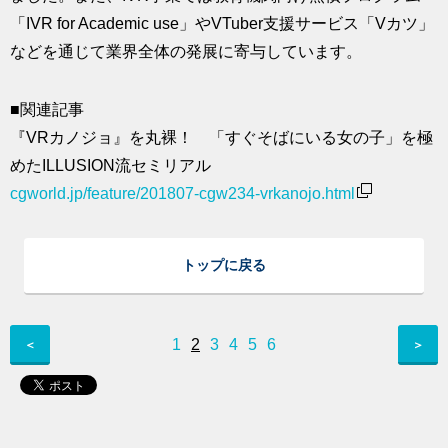
「IVR for Academic use」やVTuber支援サービス「Vカツ」
などを通じて業界全体の発展に寄与しています。
■関連記事
『VRカノジョ』を丸裸！ 「すぐそばにいる女の子」を極
めたILLUSION流セミリアル
cgworld.jp/feature/201807-cgw234-vrkanojo.html
トップに戻る
1
2
3
4
5
6
＜
＞