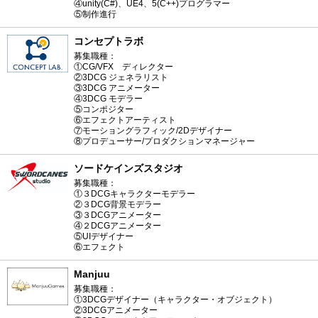
④unity(C#)、UE4、5(C++)プログラマー
⑤制作進行
コンセプトラボ
募集職種：
①CG/VFX ディレクター
②3DCG ジェネラリスト
③3DCG アニメーター
④3DCG モデラー
⑤コンポジター
⑥エフェクトアーティスト
⑦モーショングラフィック/2Dデザイナー
⑧プロデューサー/プロダクションマネージャー
ソードケインズスタジオ
募集職種：
①３DCGキャラクターモデラー
②３DCG背景モデラー
③３DCGアニメーター
④２DCGアニメーター
⑤UIデザイナー
⑥エフェクト
Manjuu
募集職種：
①3DCGデザイナー（キャラクター・オブジェクト）
②3DCGアニメーター