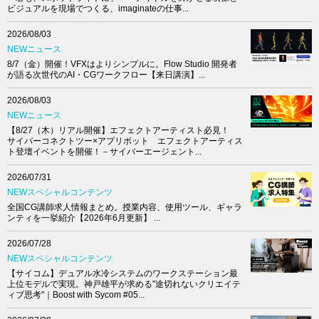
ビジュアルを現場でつくる、imaginateの仕事...
2026/08/03
NEWニュース
8/7（金）開催！VFXはよりシンプルに。Flow Studio 開発者
が語る次世代のAI・CGワークフロー【来日講演】...
2026/08/03
NEWニュース
【8/27（木）リアル開催】エフェクトアーティスト必見！
サイバーコネクトツー×アプリボット エフェクトアーティス
ト登壇イベントを開催！－サイバーエージェント...
2026/07/31
NEWスペシャルコンテンツ
全国CG講師求人情報まとめ。授業内容、使用ツール、ギャラ
ンティを一挙紹介【2026年6月更新】 ...
2026/07/28
NEWスペシャルコンテンツ
【サイコム】デュアル水冷システムのワークステーション最
上位モデルで実現。神戸雄平が求める"途切れないクリエイテ
ィブ思考"｜Boost with Sycom #05...