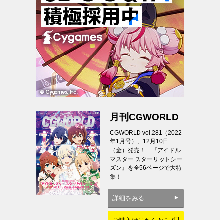
月刊CGWORLD
CGWORLD vol.281（2022
年1月号）、12月10日
（金）発売！ 『アイドル
マスター スターリットシー
ズン』を全56ページで大特
集！
詳細をみる