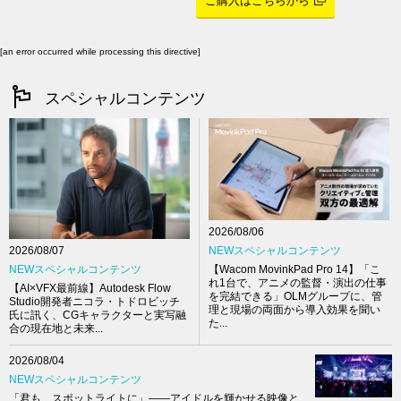
ご購入はこちらから
[an error occurred while processing this directive]
スペシャルコンテンツ
2026/08/06
NEWスペシャルコンテンツ
2026/08/07
【Wacom MovinkPad Pro 14】「こ
NEWスペシャルコンテンツ
れ1台で、アニメの監督・演出の仕事
【AI×VFX最前線】Autodesk Flow
を完結できる」OLMグループに、管
Studio開発者ニコラ・トドロビッチ
理と現場の両面から導入効果を聞い
氏に訊く、CGキャラクターと実写融
た...
合の現在地と未来...
2026/08/04
NEWスペシャルコンテンツ
「君も、スポットライトに」――アイドルを輝かせる映像と