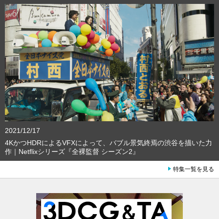
2021/12/17
4KかつHDRによるVFXによって、バブル景気終焉の渋谷を描いた力
作｜Netflixシリーズ『全裸監督 シーズン2』
特集一覧を見る