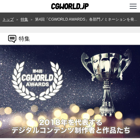
TOP
トップ
特集
第4回「CGWORLD AWARDS」各部門ノミネーションを発表！ 2018年を代表するデジタルコンテンツ制作者と作品たち
＞
＞
インタビュー
特集
ニュース
特集
連載
用語辞典
スタジオ
講座
SHOP
クリエイターズID