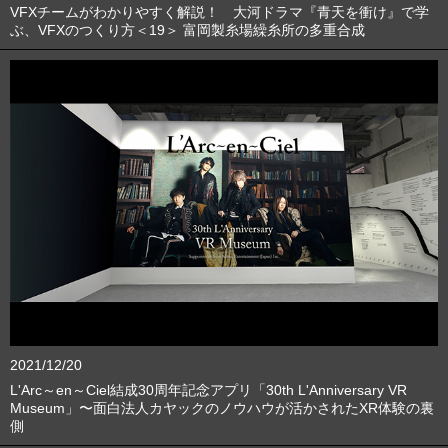
VFXチームがわかりやすく解説！ 大河ドラマ『青天を衝け』で学
ぶ、VFXのつくり方＜19＞ 富岡製糸場繰糸所の多重合成
2021/12/20
L'Arc～en～Ciel結成30周年記念アプリ「30th L'Anniversary VR
Museum」〜面白法人カヤックのノウハウが活かされたXR体験の裏
側