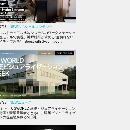
7/28
NEWスペシャルコンテンツ
コム】デュアル水冷システムのワークステーショ
位モデルで実現。神戸雄平が求める"途切れない
ィブ思考"｜Boost with Sycom #05...
7/28
NEWニュース
（月）～、CGWORLD 建築ビジュアライゼーション
K開催！豪華登壇者とともに、建築ビジュアライゼ
ンの現在地を探る5日間...