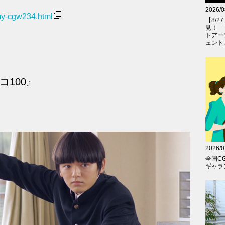
2026/0
my-cgw234.html
【8/
見！ 
トアー
ェント..
コ100』
2026/0
全国C
ギャラン