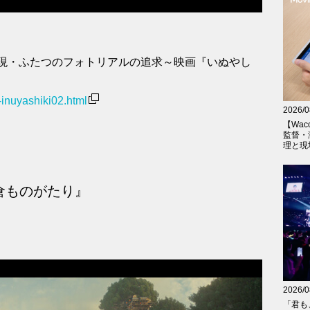
現・ふたつのフォトリアルの追求～映画『いぬやし
inuyashiki02.html
2026/0
【Wac
監督・
理と現
 鎌倉ものがたり』
2026/0
「君も