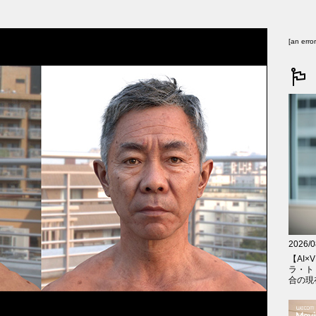
[an erro
2026/0
【AI×V
ラ・ト
合の現在