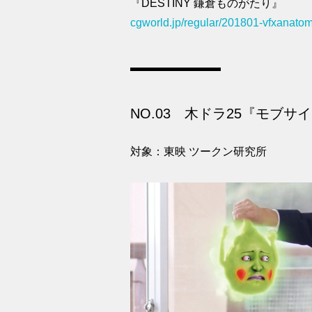
『DESTINY 鎌倉ものがたり』
cgworld.jp/regular/201801-vfxanato
NO.03 木ドラ25『モブサイ
対象：東映 ツークン研究所