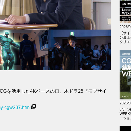
2026/0
【サイ
ン最上
クリエイテ
ルタイムCGを活用した4Kベースの画、木ドラ25『モブサイ
2026/0
my-cgw237.html
8/3
WEE
ーショ