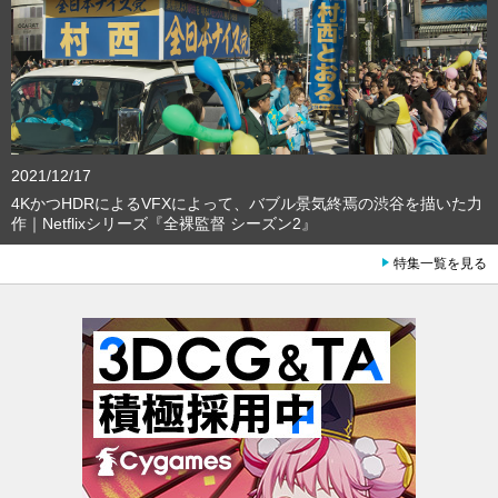
2021/12/17
4KかつHDRによるVFXによって、バブル景気終焉の渋谷を描いた力
作｜Netflixシリーズ『全裸監督 シーズン2』
特集一覧を見る