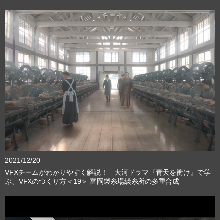
2021/12/20
VFXチームがわかりやすく解説！ 大河ドラマ『青天を衝け』で学
ぶ、VFXのつくり方＜19＞ 富岡製糸場繰糸所の多重合成