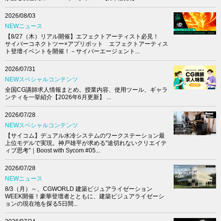
2026/08/03
NEWニュース
【8/27（木）リアル開催】エフェクトアーティスト必見！
サイバーコネクトツー×アプリボット エフェクトアーティス
ト登壇イベントを開催！－サイバーエージェント...
2026/07/31
NEWスペシャルコンテンツ
全国CG講師求人情報まとめ。授業内容、使用ツール、ギャラ
ンティを一挙紹介【2026年6月更新】 ...
2026/07/28
NEWスペシャルコンテンツ
【サイコム】デュアル水冷システムのワークステーション最
上位モデルで実現。神戸雄平が求める"途切れないクリエイテ
ィブ思考"｜Boost with Sycom #05...
2026/07/28
NEWニュース
8/3（月）～、CGWORLD 建築ビジュアライゼーション
WEEK開催！豪華登壇者とともに、建築ビジュアライゼーシ
ョンの現在地を探る5日間...