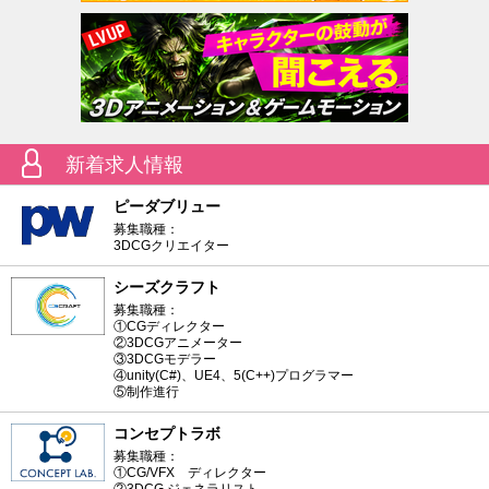
新着求人情報
ピーダブリュー
募集職種：
3DCGクリエイター
シーズクラフト
募集職種：
①CGディレクター
②3DCGアニメーター
③3DCGモデラー
④unity(C#)、UE4、5(C++)プログラマー
⑤制作進行
コンセプトラボ
募集職種：
①CG/VFX ディレクター
②3DCG ジェネラリスト