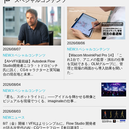
スペシャルコンテンツ
2026/08/06
NEWスペシャルコンテンツ
2026/08/07
【Wacom MovinkPad Pro 14】「こ
NEWスペシャルコンテンツ
れ1台で、アニメの監督・演出の仕事
【AI×VFX最前線】Autodesk Flow
を完結できる」OLMグループに、管
Studio開発者ニコラ・トドロビッチ
理と現場の両面から導入効果を聞い
氏に訊く、CGキャラクターと実写融
た...
合の現在地と未来...
2026/08/04
NEWスペシャルコンテンツ
「君も、スポットライトに」――アイドルを輝かせる映像と
ビジュアルを現場でつくる、imaginateの仕事...
2026/08/03
NEWニュース
8/7（金）開催！VFXはよりシンプルに。Flow Studio 開発者
が語る次世代のAI・CGワークフロー【来日講演】...