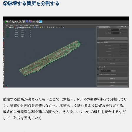
②破壊する箇所を分割する
破壊する箇所が決まったら（ここでは木板）、Pull down itを使って分割してい
く。材質や分割点を調整しながら、木材らしく壊れるように破片を設定する。
最終的に分割数は256個にのぼった。その後、いくつかの破片を統合するなど
して、破片を整えていく