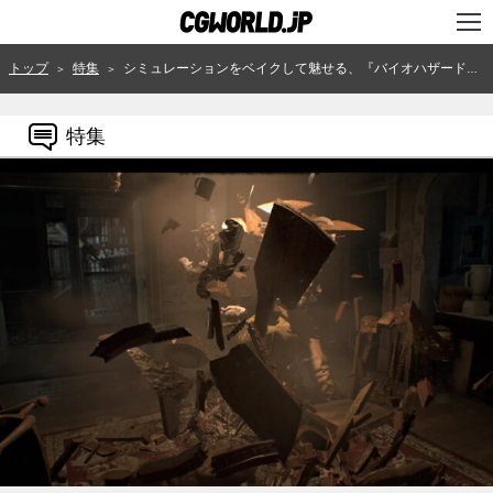
TOP
トップ
特集
シミュレーションをベイクして魅せる、『バイオハザード7 レジデント イービル』における破壊表現～「CEDEC2017」レポート（2）～
＞
＞
インタビュー
特集
ニュース
特集
連載
用語辞典
スタジオ
講座
SHOP
クリエイターズID