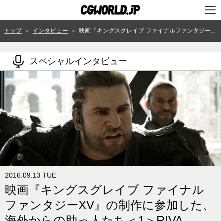
TOP
トップ
インタビュー
映画『キングスグレイブ ファイナルファンタジーXV』の制作に参加した、海外からの助っ人たち＜1＞RIVA Animation & VFX（インド）
＞
＞
インタビュー
スペシャルインタビュー
ニュース
特集
連載
用語辞典
スタジオ
講座
2016.09.13 TUE
映画『キングスグレイブ ファイナル
SHOP
ファンタジーXV』の制作に参加した、
クリエイターズID
海外からの助っ人たち＜1＞RIVA