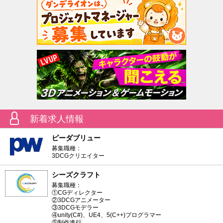
新着求人情報
ピーダブリュー
募集職種：
3DCGクリエイター
シーズクラフト
募集職種：
①CGディレクター
②3DCGアニメーター
③3DCGモデラー
④unity(C#)、UE4、5(C++)プログラマー
⑤制作進行