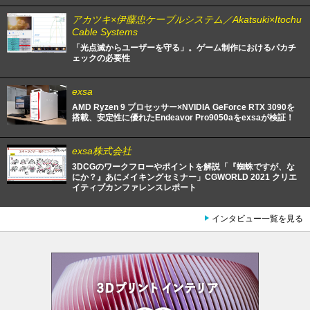
アカツキ×伊藤忠ケーブルシステム／Akatsuki×Itochu
Cable Systems
「光点滅からユーザーを守る」。ゲーム制作におけるパカチ
ェックの必要性
exsa
AMD Ryzen 9 プロセッサー×NVIDIA GeForce RTX 3090を
搭載、安定性に優れたEndeavor Pro9050aをexsaが検証！
exsa株式会社
3DCGのワークフローやポイントを解説「『蜘蛛ですが、な
にか？』あにメイキングセミナー」CGWORLD 2021 クリエ
イティブカンファレンスレポート
インタビュー一覧を見る