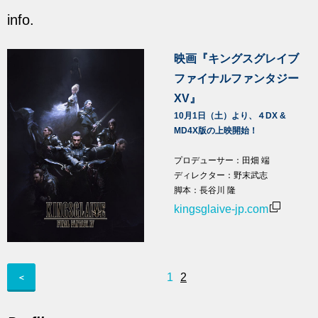
info.
映画『キングスグレイブ
ファイナルファンタジー
XV』
10月1日（土）より、４DX &
MD4X版の上映開始！
プロデューサー：田畑 端
ディレクター：野末武志
脚本：長谷川 隆
kingsglaive-jp.com
1
2
＜