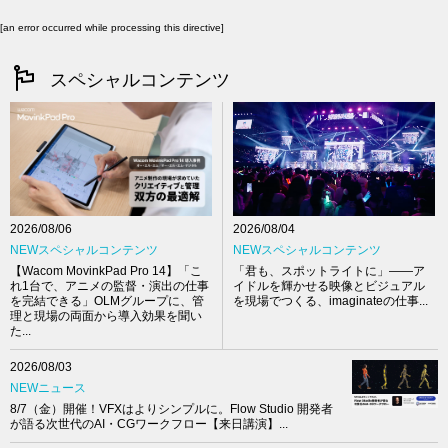
[an error occurred while processing this directive]
スペシャルコンテンツ
2026/08/04
2026/08/06
NEWスペシャルコンテンツ
NEWスペシャルコンテンツ
「君も、スポットライトに」――ア
【Wacom MovinkPad Pro 14】「こ
イドルを輝かせる映像とビジュアル
れ1台で、アニメの監督・演出の仕事
を現場でつくる、imaginateの仕事...
を完結できる」OLMグループに、管
理と現場の両面から導入効果を聞い
た...
2026/08/03
NEWニュース
8/7（金）開催！VFXはよりシンプルに。Flow Studio 開発者
が語る次世代のAI・CGワークフロー【来日講演】...