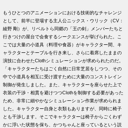
もうひとつのアニメーションにおける技術的なチャレンジ
として、前半に登場する主人公ニックス・ウリック（CV：
綾野 剛）が、リベルトら同郷の「王の剣」メンバーたちと
行きつけの屋台で会食するシークエンスが挙げられた。こ
こでは大量の小道具（料理や食器）がキャラクター間、キ
ャラクターとテーブルを行き来し、さらに着席したままの
演技に合わせたClothシミュレーションが求められたのだ。
「キャラクターたちはごく自然に日常芝居をしつつ、その
中で小道具を相互に受け渡すために大量のコンストレイン
制御が発生しました。また、キャラクターを座らせた上で
衣装の干渉・相貫を避けつつClothを制御する必要があった
ため、非常に細やかなシミュレーション作業が求められま
した。キャラクター自身と衣類もありますが、同時に椅子
とも干渉します。そこでキャラクターは椅子からごくわず
かに浮いた状態を保ち、かつちゃんと座っているという説