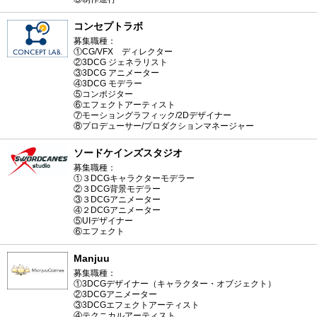
コンセプトラボ
募集職種：
①CG/VFX ディレクター
②3DCG ジェネラリスト
③3DCG アニメーター
④3DCG モデラー
⑤コンポジター
⑥エフェクトアーティスト
⑦モーショングラフィック/2Dデザイナー
⑧プロデューサー/プロダクションマネージャー
ソードケインズスタジオ
募集職種：
①３DCGキャラクターモデラー
②３DCG背景モデラー
③３DCGアニメーター
④２DCGアニメーター
⑤UIデザイナー
⑥エフェクト
Manjuu
募集職種：
①3DCGデザイナー（キャラクター・オブジェクト）
②3DCGアニメーター
③3DCGエフェクトアーティスト
④テクニカルアーティスト