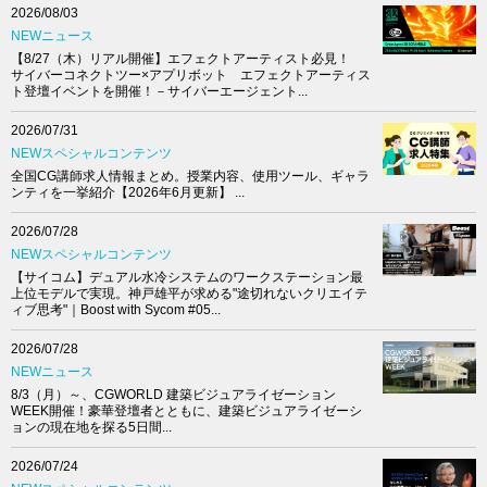
2026/08/03
NEWニュース
【8/27（木）リアル開催】エフェクトアーティスト必見！
サイバーコネクトツー×アプリボット エフェクトアーティス
ト登壇イベントを開催！－サイバーエージェント...
2026/07/31
NEWスペシャルコンテンツ
全国CG講師求人情報まとめ。授業内容、使用ツール、ギャラ
ンティを一挙紹介【2026年6月更新】 ...
2026/07/28
NEWスペシャルコンテンツ
【サイコム】デュアル水冷システムのワークステーション最
上位モデルで実現。神戸雄平が求める"途切れないクリエイテ
ィブ思考"｜Boost with Sycom #05...
2026/07/28
NEWニュース
8/3（月）～、CGWORLD 建築ビジュアライゼーション
WEEK開催！豪華登壇者とともに、建築ビジュアライゼーシ
ョンの現在地を探る5日間...
2026/07/24