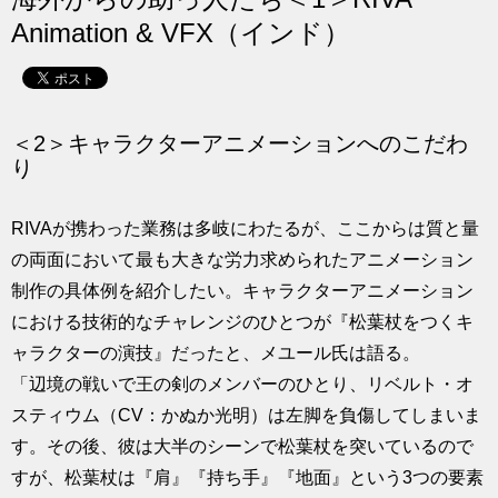
求人
Animation & VFX（インド）
＜2＞キャラクターアニメーションへのこだわ
り
RIVAが携わった業務は多岐にわたるが、ここからは質と量
の両面において最も大きな労力求められたアニメーション
制作の具体例を紹介したい。キャラクターアニメーション
における技術的なチャレンジのひとつが『松葉杖をつくキ
ャラクターの演技』だったと、メユール氏は語る。
「辺境の戦いで王の剣のメンバーのひとり、リベルト・オ
スティウム（CV：かぬか光明）は左脚を負傷してしまいま
す。その後、彼は大半のシーンで松葉杖を突いているので
すが、松葉杖は『肩』『持ち手』『地面』という3つの要素