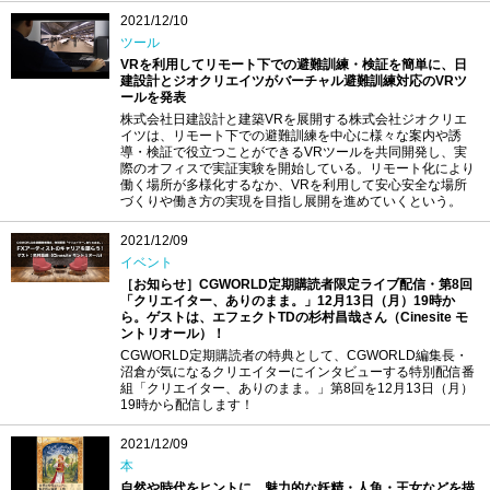
2021/12/10
ツール
VRを利用してリモート下での避難訓練・検証を簡単に、日
建設計とジオクリエイツがバーチャル避難訓練対応のVRツ
ールを発表
株式会社日建設計と建築VRを展開する株式会社ジオクリエ
イツは、リモート下での避難訓練を中心に様々な案内や誘
導・検証で役立つことができるVRツールを共同開発し、実
際のオフィスで実証実験を開始している。リモート化により
働く場所が多様化するなか、VRを利用して安心安全な場所
づくりや働き方の実現を目指し展開を進めていくという。
2021/12/09
イベント
［お知らせ］CGWORLD定期購読者限定ライブ配信・第8回
「クリエイター、ありのまま。」12月13日（月）19時か
ら。ゲストは、エフェクトTDの杉村昌哉さん（Cinesite モ
ントリオール）！
CGWORLD定期購読者の特典として、CGWORLD編集長・
沼倉が気になるクリエイターにインタビューする特別配信番
組「クリエイター、ありのまま。」第8回を12月13日（月）
19時から配信します！
2021/12/09
本
自然や時代をヒントに、魅力的な妖精・人魚・王女などを描