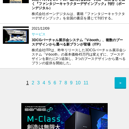
く『ファンタジーキャラクターデザインブック』刊行（ボー
ンデジタル）
株式会社ボーンデジタルは、書籍『ファンタジーキャラクタ
ーデザインブック』を全国の書店を通じて刊行する。
2021/12/09
サービス
3DCGバーチャル展示会システム「V-booth」、複数のブー
スデザインから選べる新プランが登場（ITP）
株式会社ITPは、昨年リリースした3DCGバーチャル展示会シ
ステム「V-booth」の基本価格45万円は変えずに、ブースデ
ザインを新たに2つ追加し、3つのブースデザインから選べる
プランの提供を開始した。
1
2
3
4
5
6
7
8
9
10
11
＞