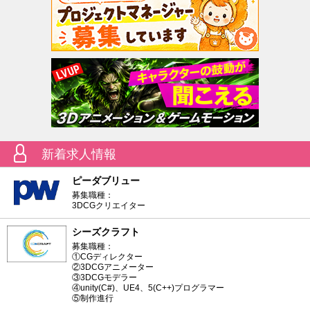
新着求人情報
ピーダブリュー
募集職種：
3DCGクリエイター
シーズクラフト
募集職種：
①CGディレクター
②3DCGアニメーター
③3DCGモデラー
④unity(C#)、UE4、5(C++)プログラマー
⑤制作進行