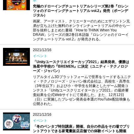
本
究極のドローイングチュートリアルシリーズ第2巻『ロレン
ツォのドローイングチュートリアル vol.2』発売（ボーンデ
ジタル）
画家、アーティスト、クリエーターのためにエザリントン兄
弟が立ち上げた無料のオンラインチュートリアルの中から一
部を抜粋しまとめた書籍『How to THINK When You
DRAW』シリーズの第2巻日本語版『ロレンツォのドローイ
ングチュートリアル vol.2』が発売される。
2021/12/16
イベント
「Unityユースクリエイターカップ2021」結果発表、優勝は
洛星中学校の『BREMEN』に決定（ユニティ・テクノロジ
ーズ・ジャパン）
リアルタイム3Dプラットフォームで世界をリードするユニテ
ィ・テクノロジーズ・ジャパン株式会社は、高校生・高専生
（3年生以下）および小・中学生を対象としたゲーム開発コ
ンテスト「Unityユースクリエイターカップ2021」の最終審
査結果を公式Webサイトにて発表した。また、12月12日
（日）に実施したプレゼン発表会本選のYouTube配信映像も
公開された。
2021/12/16
イベント
「冬のペンタブ特別講座」開催、自分の作品をその場でプリ
ントアウトできる家電量販店店舗での体験イベントも開催