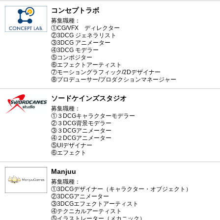
コンセプトラボ
募集職種：
①CG/VFX ディレクター
②3DCG ジェネラリスト
③3DCG アニメーター
④3DCG モデラー
⑤コンポジター
⑥エフェクトアーティスト
⑦モーショングラフィック/2Dデザイナー
⑧プロデューサー/プロダクションマネージャー
ソードケインズスタジオ
募集職種：
①３DCGキャラクターモデラー
②３DCG背景モデラー
③３DCGアニメーター
④２DCGアニメーター
⑤UIデザイナー
⑥エフェクト
Manjuu
募集職種：
①3DCGデザイナー（キャラクター・オブジェクト）
②3DCGアニメーター
③3DCGエフェクトアーティスト
④テクニカルアーティスト
⑤イラストレーター（メカニック）