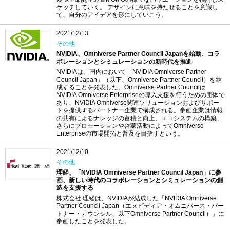
ケッチしていく。 デザインに意味を持たせることを意識し
て、自分のアイデアを形にしていこう。
2021/12/13
その他
NVIDIA、Omniverse Partner Council Japanを始動、コラ
ボレーションとシミュレーションの新時代を推進
NVIDIAは、国内において「NVIDIA Omniverse Partner
Council Japan」（以下、Omniverse Partner Council）を結
成することを発表した。Omniverse Partner Councilは
NVIDIA Omniverse Enterpriseの導入支援を行うための団体で
あり、NVIDIA Omniverse関連ソリューションおよびサポー
トを提供するパートナー企業で構成される。参画企業は情報
の共有によるナレッジの蓄積と向上、エコシステムの構築、
さらにプロモーションや啓蒙活動によってOmniverse
Enterpriseの市場開拓と普及を目指すという。
2021/12/10
その他
理経、「NVIDIA Omniverse Partner Council Japan」に参
画、新しい時代のコラボレーションとシミュレーションの創
造を支援する
株式会社 理経は、NVIDIAが結成した「NVIDIA Omniverse
Partner Council Japan（エヌビディア・オムニバース・パー
トナー・カウンシル、以下Omniverse Partner Council）」に
参画したことを発表した。