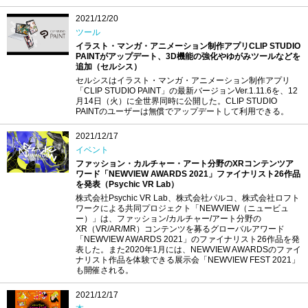
2021/12/20
ツール
イラスト・マンガ・アニメーション制作アプリCLIP STUDIO
PAINTがアップデート、3D機能の強化やゆがみツールなどを
追加（セルシス）
セルシスはイラスト・マンガ・アニメーション制作アプリ
「CLIP STUDIO PAINT」の最新バージョンVer.1.11.6を、12
月14日（火）に全世界同時に公開した。CLIP STUDIO
PAINTのユーザーは無償でアップデートして利用できる。
2021/12/17
イベント
ファッション・カルチャー・アート分野のXRコンテンツア
ワード「NEWVIEW AWARDS 2021」ファイナリスト26作品
を発表（Psychic VR Lab）
株式会社Psychic VR Lab、株式会社パルコ、株式会社ロフト
ワークによる共同プロジェクト「NEWVIEW（ニュービュ
ー）」は、ファッション/カルチャー/アート分野の
XR（VR/AR/MR）コンテンツを募るグローバルアワード
「NEWVIEW AWARDS 2021」のファイナリスト26作品を発
表した。また2020年1月には、NEWVIEW AWARDSのファイ
ナリスト作品を体験できる展示会「NEWVIEW FEST 2021」
も開催される。
2021/12/17