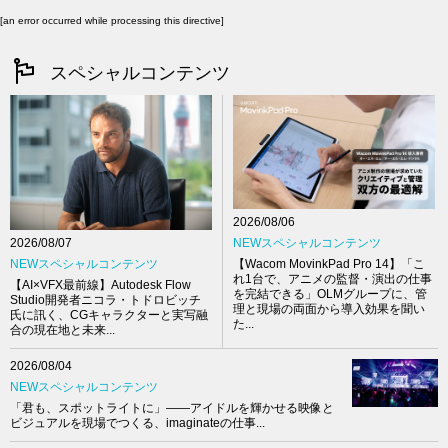
[an error occurred while processing this directive]
スペシャルコンテンツ
2026/08/06
NEWスペシャルコンテンツ
2026/08/07
【Wacom MovinkPad Pro 14】「こ
NEWスペシャルコンテンツ
れ1台で、アニメの監督・演出の仕事
【AI×VFX最前線】Autodesk Flow
を完結できる」OLMグループに、管
Studio開発者ニコラ・トドロビッチ
理と現場の両面から導入効果を聞い
氏に訊く、CGキャラクターと実写融
た...
合の現在地と未来...
2026/08/04
NEWスペシャルコンテンツ
「君も、スポットライトに」――アイドルを輝かせる映像と
ビジュアルを現場でつくる、imaginateの仕事...