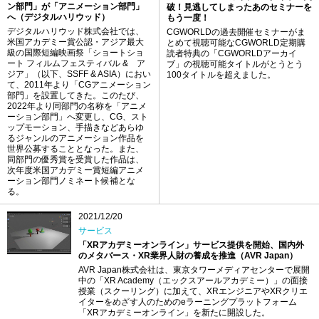
ン部門」が「アニメーション部門」
破！見逃してしまったあのセミナーを
へ（デジタルハリウッド）
もう一度！
デジタルハリウッド株式会社では、
CGWORLDの過去開催セミナーがま
米国アカデミー賞公認・アジア最大
とめて視聴可能なCGWORLD定期購
級の国際短編映画祭「ショートショ
読者特典の「CGWORLDアーカイ
ート フィルムフェスティバル & ア
ブ」の視聴可能タイトルがとうとう
ジア」（以下、SSFF & ASIA）におい
100タイトルを超えました。
て、2011年より「CGアニメーション
部門」を設置してきた。このたび、
2022年より同部門の名称を「アニメ
ーション部門」へ変更し、CG、スト
ップモーション、手描きなどあらゆ
るジャンルのアニメーション作品を
世界公募することとなった。また、
同部門の優秀賞を受賞した作品は、
次年度米国アカデミー賞短編アニメ
ーション部門ノミネート候補とな
る。
2021/12/20
サービス
「XRアカデミーオンライン」サービス提供を開始、国内外
のメタバース・XR業界人財の養成を推進（AVR Japan）
AVR Japan株式会社は、東京タワーメディアセンターで展開
中の「XR Academy（エックスアールアカデミー）」の面接
授業（スクーリング）に加えて、XRエンジニアやXRクリエ
イターをめざす人のためのeラーニングプラットフォーム
「XRアカデミーオンライン」を新たに開設した。