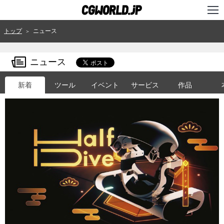
TOP
トップ
ニュース
＞
インタビュー
ニュース
ニュース
新着
ツール
イベント
サービス
作品
特集
連載
用語辞典
スタジオ
講座
SHOP
クリエイターズID