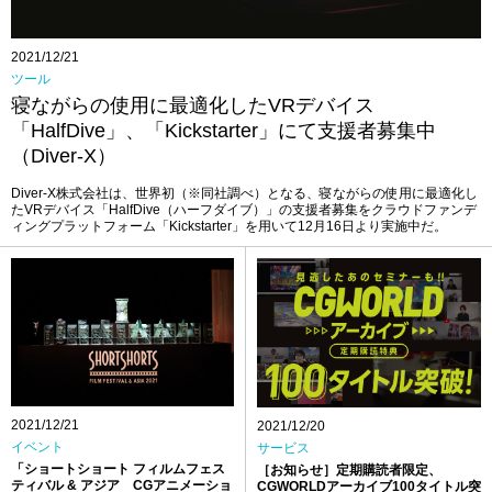
求人
2021/12/21
ツール
寝ながらの使用に最適化したVRデバイス
「HalfDive」、「Kickstarter」にて支援者募集中
（Diver-X）
Diver-X株式会社は、世界初（※同社調べ）となる、寝ながらの使用に最適化し
たVRデバイス「HalfDive（ハーフダイブ）」の支援者募集をクラウドファンデ
ィングプラットフォーム「Kickstarter」を用いて12月16日より実施中だ。
2021/12/21
2021/12/20
イベント
サービス
「ショートショート フィルムフェス
［お知らせ］定期購読者限定、
ティバル & アジア CGアニメーショ
CGWORLDアーカイブ100タイトル突