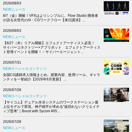
2026/08/03
NEWニュース
8/7（金）開催！VFXはよりシンプルに。Flow Studio 開発者
が語る次世代のAI・CGワークフロー【来日講演】...
2026/08/03
NEWニュース
【8/27（木）リアル開催】エフェクトアーティスト必見！
サイバーコネクトツー×アプリボット エフェクトアーティス
ト登壇イベントを開催！－サイバーエージェント...
2026/07/31
NEWスペシャルコンテンツ
全国CG講師求人情報まとめ。授業内容、使用ツール、ギャラ
ンティを一挙紹介【2026年6月更新】 ...
2026/07/28
NEWスペシャルコンテンツ
【サイコム】デュアル水冷システムのワークステーション最
上位モデルで実現。神戸雄平が求める"途切れないクリエイテ
ィブ思考"｜Boost with Sycom #05...
2026/07/28
NEWニュース