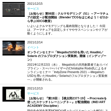
2021/12/15
サービス
［お知らせ］第98回：クルマモデリング（51）～アーマチュ
アの設定～が配信開始（BlenderでCGをはじめよう！ゼロか
ら学ぶ3DCG教室）
いよいよクルマモデリングも最終段階となりました！ 今回
は、アーマチュアを設定しタイヤやサスペンションやドアが
動くようにします。
2021/12/14
イベント
オンラインセミナー「MegalisのUSDを用いた Houdini／
Solaris のフルプロダクション実装例」開催（インディゾー
ン）
2021年12月22日（水）、Megalis社の共同創業者でありパイ
プライン・スーパーバイザーのChristophe Rodo氏によるオ
ンラインセミナー「IndyZone Presents 2021 ―Megalisの
USDを用いたHoudini／Solarisのフルプロダクション実装例
―」が開催される。
2021/12/13
サービス
［お知らせ］『第19回：【桃太郎2377-19】～Procreateを
使ったスケッチトレーニング３～』が配信開始（INEI ART
ACADEMY Discipline）
疑似生命誕生装置MOMOの様々なバリエーションを検討しス