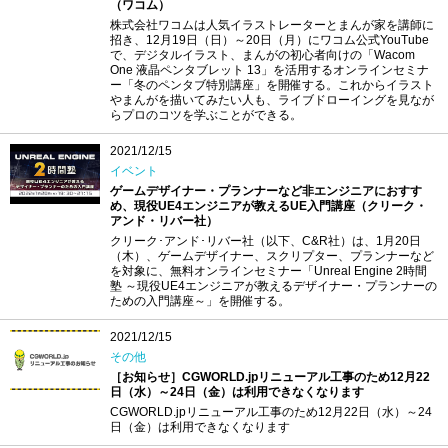
（ワコム）
株式会社ワコムは人気イラストレーターとまんが家を講師に
招き、12月19日（日）～20日（月）にワコム公式YouTube
で、デジタルイラスト、まんがの初心者向けの「Wacom
One 液晶ペンタブレット 13」を活用するオンラインセミナ
ー「冬のペンタブ特別講座」を開催する。これからイラスト
やまんがを描いてみたい人も、ライブドローイングを見なが
らプロのコツを学ぶことができる。
2021/12/15
イベント
ゲームデザイナー・プランナーなど非エンジニアにおすす
め、現役UE4エンジニアが教えるUE入門講座（クリーク・
アンド・リバー社）
クリーク･アンド･リバー社（以下、C&R社）は、1月20日
（木）、ゲームデザイナー、スクリプター、プランナーなど
を対象に、無料オンラインセミナー「Unreal Engine 2時間
塾 ～現役UE4エンジニアが教えるデザイナー・プランナーの
ための入門講座～」を開催する。
2021/12/15
その他
［お知らせ］CGWORLD.jpリニューアル工事のため12月22
日（水）～24日（金）は利用できなくなります
CGWORLD.jpリニューアル工事のため12月22日（水）～24
日（金）は利用できなくなります