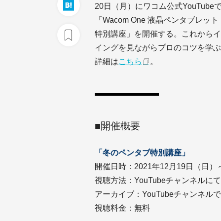
20日（月）にワコム公式YouTu
「Wacom One 液晶ペンタブレ
特別講座」を開催する。これからイ
イングを見ながらプロのコツを学ぶ
詳細は
こちら
。
■開催概要
「冬のペンタブ特別講座」
開催日時：2021年12月19日（日）
視聴方法：YouTubeチャンネルに
アーカイブ：YouTubeチャンネル
視聴料金：無料