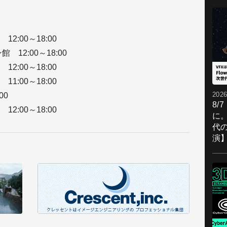
:00～18:00
12:00～18:00
:00～18:00
:00～18:00
2026
00
8/
:00～18:00
に。
代
演