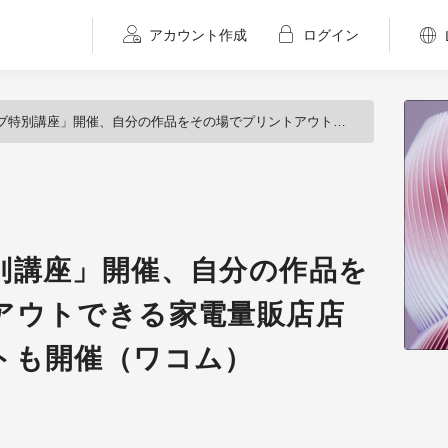
アカウント作成
ログイン
」開催、自分の作品をその場でプリントアウトできる家電量販店店舗での体験イベントも開催（ワコム）
別講座」開催、自分の作品を
アウトできる家電量販店店
トも開催（ワコム）