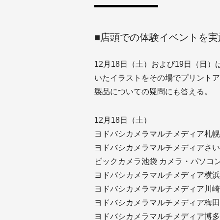
■店頭での体験イベントを実
12月18日（土）および19日（日
いたイラストをその場でプリントア
製品についての疑問にも答える。
12月18日（土）
ヨドバシカメラマルチメディア札幌 12
ヨドバシカメラマルチメディアさいたま
ビックカメラ池袋 カメラ・パソコン館 
ヨドバシカメラマルチメディア横浜 12
ヨドバシカメラマルチメディア川崎ルフ
ヨドバシカメラマルチメディア梅田 11
ヨドバシカメラマルチメディア博多 12