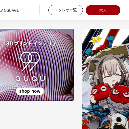
スタジオ一覧
求人