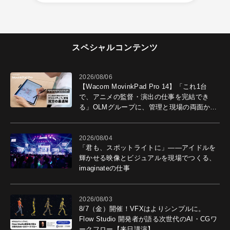
スペシャルコンテンツ
2026/08/06
【Wacom MovinkPad Pro 14】「これ1台
で、アニメの監督・演出の仕事を完結でき
る」OLMグループに、管理と現場の両面から
導入効果を聞いた
2026/08/04
「君も、スポットライトに」――アイドルを
輝かせる映像とビジュアルを現場でつくる、
imaginateの仕事
2026/08/03
8/7（金）開催！VFXはよりシンプルに。
Flow Studio 開発者が語る次世代のAI・CGワ
ークフロー【来日講演】