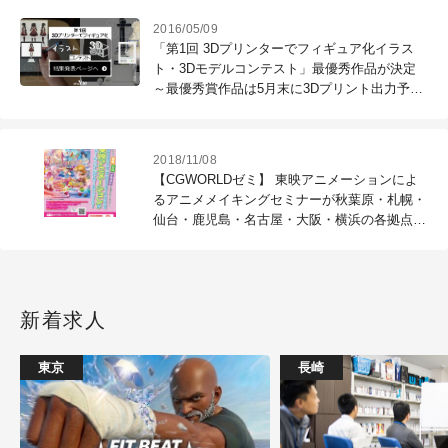
2016/05/09
「第1回 3Dプリンターでフィギュア化イラス
ト・3Dモデルコンテスト」最優秀作品が決定
～最優秀賞作品は5月末に3Dプリント出力予定
～（Shade3D）
2018/11/08
【CGWORLDゼミ】 東映アニメーションによ
るアニメメイキングセミナーが秋葉原・札幌・
仙台・鹿児島・名古屋・大阪・横浜の各拠点で
開催決定（ヒューマンアカデミー）
新着求人
東京
長崎