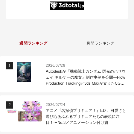
週間ランキング
月間ランキング
2026/07/28
Autodeskが『機動戦士ガンダム 閃光のハサウ
ェイ キルケーの魔女』制作事例を公開―Flow
Production Trackingと3ds Maxが支えたCG制
作現場
2026/07/24
アニメ『名探偵プリキュア！』ED 、可愛さと
遊び心あふれるプリキュアたちの表現に注
目！〜No.3／アニメーション付け篇