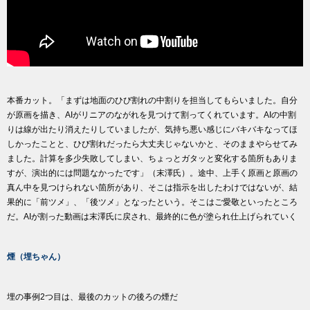
本番カット。「まずは地面のひび割れの中割りを担当してもらいました。自分
が原画を描き、AIがリニアのながれを見つけて割ってくれています。AIの中割
りは線が出たり消えたりしていましたが、気持ち悪い感じにバキバキなってほ
しかったことと、ひび割れだったら大丈夫じゃないかと、そのままやらせてみ
ました。計算を多少失敗してしまい、ちょっとガタッと変化する箇所もありま
すが、演出的には問題なかったです」（末澤氏）。途中、上手く原画と原画の
真ん中を見つけられない箇所があり、そこは指示を出したわけではないが、結
果的に「前ツメ」、「後ツメ」となったという。そこはご愛敬といったところ
だ。AIが割った動画は末澤氏に戻され、最終的に色が塗られ仕上げられていく
煙（埋ちゃん）
埋の事例2つ目は、最後のカットの後ろの煙だ