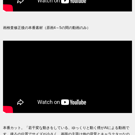
画検査修正後の本番素材（原画4～5の間の動画のみ）
本番カット。「若干変な動きをしている、ゆっくりと動く煙がAIによる動画で
す。後ろの位置でサイズが小さく、画面の主題は他の背景とキャラクターなの