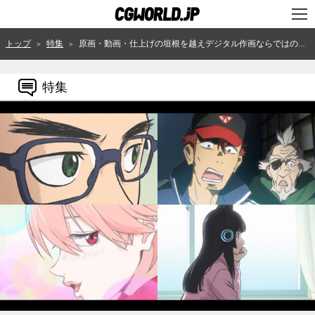
TOP
トップ
特集
原画・動画・仕上げの垣根を越えデジタル作画ならではの表現で描く、劇場版『フリクリ プログレ』
＞
＞
インタビュー
特集
ニュース
特集
連載
用語辞典
スタジオ
講座
SHOP
クリエイターズID