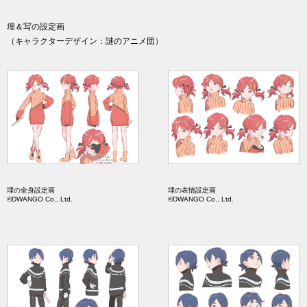
埋＆写の設定画
（キャラクターデザイン：謎のアニメ団）
埋の全身設定画
埋の表情設定画
©DWANGO Co., Ltd.
©DWANGO Co., Ltd.