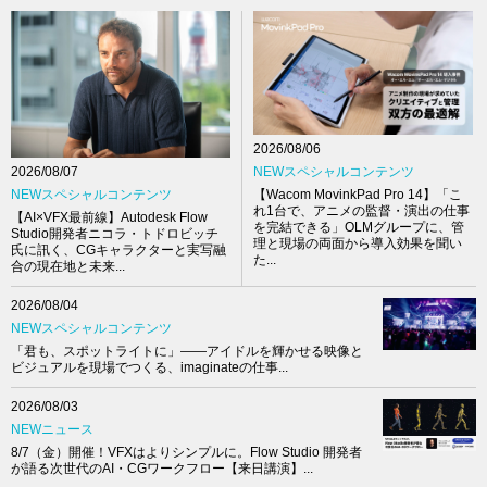
2026/08/06
NEWスペシャルコンテンツ
2026/08/07
【Wacom MovinkPad Pro 14】「こ
NEWスペシャルコンテンツ
れ1台で、アニメの監督・演出の仕事
【AI×VFX最前線】Autodesk Flow
を完結できる」OLMグループに、管
Studio開発者ニコラ・トドロビッチ
理と現場の両面から導入効果を聞い
氏に訊く、CGキャラクターと実写融
た...
合の現在地と未来...
2026/08/04
NEWスペシャルコンテンツ
「君も、スポットライトに」――アイドルを輝かせる映像と
ビジュアルを現場でつくる、imaginateの仕事...
2026/08/03
NEWニュース
8/7（金）開催！VFXはよりシンプルに。Flow Studio 開発者
が語る次世代のAI・CGワークフロー【来日講演】...