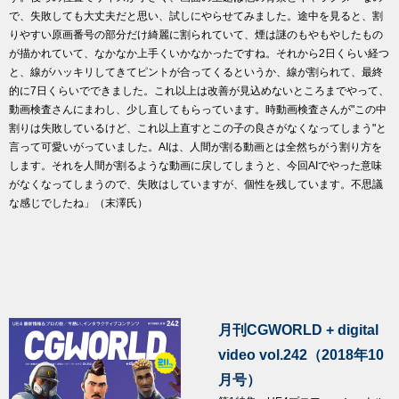
で、失敗しても大丈夫だと思い、試しにやらせてみました。途中を見ると、割
りやすい原画番号の部分だけ綺麗に割られていて、煙は謎のもやもやしたもの
が描かれていて、なかなか上手くいかなかったですね。それから2日くらい経つ
と、線がハッキリしてきてピントが合ってくるというか、線が割られて、最終
的に7日くらいでできました。これ以上は改善が見込めないところまでやって、
動画検査さんにまわし、少し直してもらっています。時動画検査さんが"この中
割りは失敗しているけど、これ以上直すとこの子の良さがなくなってしまう"と
言って可愛いがっていました。AIは、人間が割る動画とは全然ちがう割り方を
します。それを人間が割るような動画に戻してしまうと、今回AIでやった意味
がなくなってしまうので、失敗はしていますが、個性を残しています。不思議
な感じでしたね」（末澤氏）
月刊CGWORLD + digital
video vol.242（2018年10
月号）