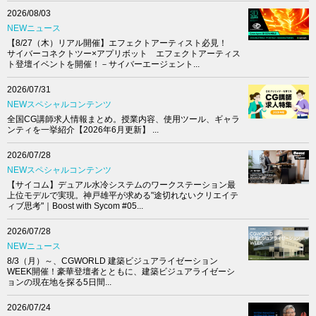
2026/08/03
NEWニュース
【8/27（木）リアル開催】エフェクトアーティスト必見！
サイバーコネクトツー×アプリボット エフェクトアーティス
ト登壇イベントを開催！－サイバーエージェント...
2026/07/31
NEWスペシャルコンテンツ
全国CG講師求人情報まとめ。授業内容、使用ツール、ギャラ
ンティを一挙紹介【2026年6月更新】 ...
2026/07/28
NEWスペシャルコンテンツ
【サイコム】デュアル水冷システムのワークステーション最
上位モデルで実現。神戸雄平が求める"途切れないクリエイテ
ィブ思考"｜Boost with Sycom #05...
2026/07/28
NEWニュース
8/3（月）～、CGWORLD 建築ビジュアライゼーション
WEEK開催！豪華登壇者とともに、建築ビジュアライゼーシ
ョンの現在地を探る5日間...
2026/07/24