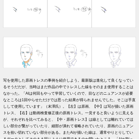
写を使用した原画トレスの事例を紹介しよう。最新版は進化して良くなってい
るそうだだが、当時はまだ作品の中でトレスした線をそのまま使用することは
なかった。「AIは何回もやって学習していくので、目などのニュアンスが必要
なところは1回やらせただけでは思った結果が得られませんでした。そこは手直
しして使用しています」（末澤氏）。【左】は原画、【中】は写が描いた原画
トレス、【右】は動画検査修正後の原画トレス。一見すると良いように見える
が、それぞれを比べてみると、【中・原画トレス】は線としては離れていてほ
しい部分が繋がっていたり、細部が潰れて省略されていたり、原画のニュアン
スを拾い切れていない部分がある。またAIが描いた線は、通常やりとりしてい