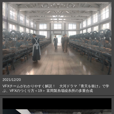
2021/12/20
VFXチームがわかりやすく解説！ 大河ドラマ『青天を衝け』で学
ぶ、VFXのつくり方＜19＞ 富岡製糸場繰糸所の多重合成