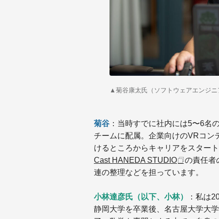
▲
菊谷康太氏（ソフトウェアエンジニ
菊谷
：当時すでに社内には5〜6名
チームに配属。企業向けのVRコン
けるところからキャリアをスター
Cast HANEDA STUDIO
の責任者
連の整理などを担っています。
小林達彦氏（以下、小林）
：私は2
静岡大学を卒業後、名古屋大学大学