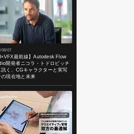
/08/07
I×VFX最前線】Autodesk Flow
udio開発者ニコラ・トドロビッチ
に訊く、CGキャラクターと実写
合の現在地と未来