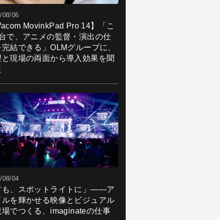
/08/06
acom MovinkPad Pro 14】「こ
1台で、アニメの監督・演出の仕
を完結できる」OLMグループに、
理と現場の両面から導入効果を聞
た
/08/04
君も、スポットライトに」――ア
ドルを輝かせる映像とビジュアル
場でつくる、imaginateの仕事