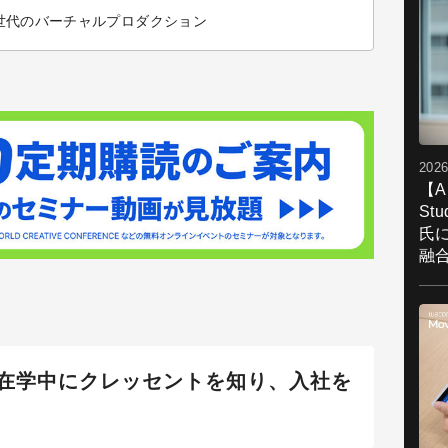
、次世代のバーチャルプロダクション
2026
【A
St
氏
融
在学中にクレッセントを知り、入社を