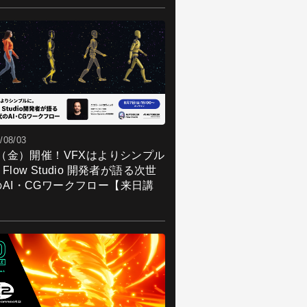
/08/03
7（金）開催！VFXはよりシンプル
Flow Studio 開発者が語る次世
のAI・CGワークフロー【来日講
】