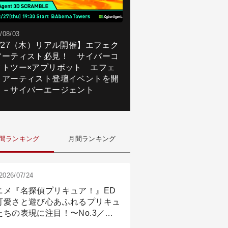
/08/03
8/27（木）リアル開催】エフェク
アーティスト必見！ サイバーコ
クトツー×アプリボット エフェ
トアーティスト登壇イベントを開
！－サイバーエージェント
間ランキング
月間ランキング
2026/07/24
ニメ『名探偵プリキュア！』ED
可愛さと遊び心あふれるプリキュ
たちの表現に注目！〜No.3／ア
メーション付け篇