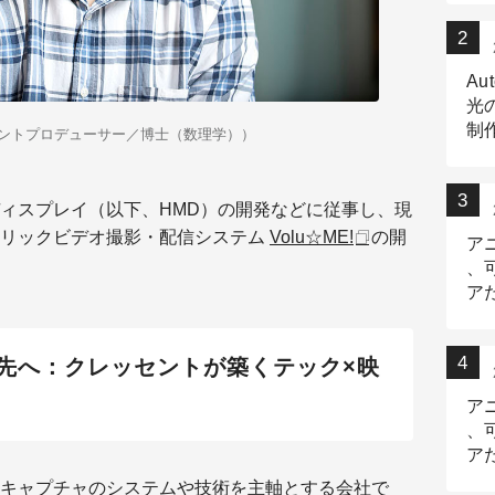
Au
光
制作
ントプロデューサー／博士（数理学））
Tr
作
ィスプレイ（以下、HMD）の開発などに従事し、現
トリックビデオ撮影・配信システム
Volu☆ME!
の開
ア
、
ア
デ
先へ：クレッセントが築くテック×映
ア
、
ア
出
キャプチャのシステムや技術を主軸とする会社で