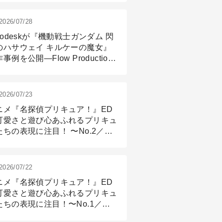
2026/07/28
todeskが『機動戦士ガンダム 閃
のハサウェイ キルケーの魔女』
事例を公開―Flow Production
ackingと3ds Maxが支えたCG制
現場
2026/07/23
ニメ『名探偵プリキュア！』ED
可愛さと遊び心あふれるプリキュ
たちの表現に注目！ 〜No.2／モ
リング＆リギング篇
2026/07/22
ニメ『名探偵プリキュア！』ED
可愛さと遊び心あふれるプリキュ
たちの表現に注目！〜No.1／演
篇