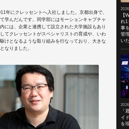
2026
011年にクレッセントへ入社しました。京都出身で、
【W
て学んだんです。同学部にはモーションキャプチャ
れ
内には、企業と連携して設立された大学施設もあり
事
してクレッセントがスペシャリストの育成や、いわ
管
い
駆けとなるような取り組みを行なっており、大きな
となりました。
2026
「
イ
を現