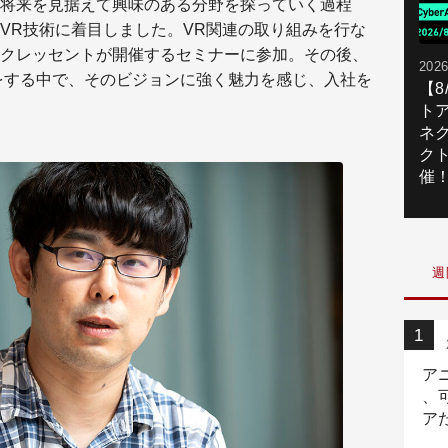
将来を見据えて興味のある分野を探っていく過程
VR技術に着目しました。VR関連の取り組みを行な
クレッセントが開催するセミナーに参加。その後、
2026
をする中で、そのビジョンに強く魅力を感じ、入社を
【
ト
ネ
ク
催
週
ア
、
ア
ニ