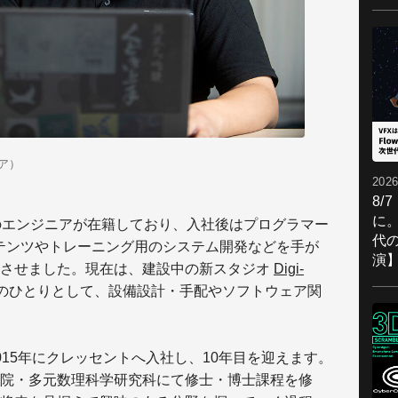
ア）
2026
8/
に。
のエンジニアが在籍しており、入社後はプログラマー
代
テンツやトレーニング用のシステム開発などを手が
演
トさせました。現在は、建設中の新スタジオ
Digi-
のひとりとして、設備設計・手配やソフトウェア関
015年にクレッセントへ入社し、10年目を迎えます。
院・多元数理科学研究科にて修士・博士課程を修