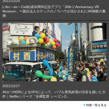
2021/12/20
L'Arc～en～Ciel結成30周年記念アプリ「30th L'Anniversary VR
Museum」〜面白法人カヤックのノウハウが活かされたXR体験の裏
側
2021/12/17
4KかつHDRによるVFXによって、バブル景気終焉の渋谷を描いた力
作｜Netflixシリーズ『全裸監督 シーズン2』
特集一覧を見る