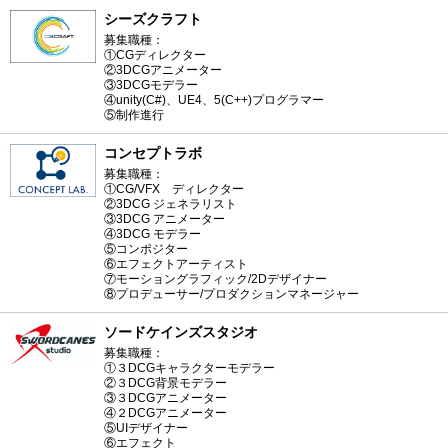
シーズクラフト
募集職種：
①CGディレクター
②3DCGアニメーター
③3DCGモデラー
④unity(C#)、UE4、5(C++)プログラマー
⑤制作進行
コンセプトラボ
募集職種：
①CG/VFX ディレクター
②3DCG ジェネラリスト
③3DCG アニメーター
④3DCG モデラー
⑤コンポジター
⑥エフェクトアーティスト
⑦モーショングラフィック/2Dデザイナー
⑧プロデューサー/プロダクションマネージャー
ソードケインズスタジオ
募集職種：
①３DCGキャラクターモデラー
②３DCG背景モデラー
③３DCGアニメーター
④２DCGアニメーター
⑤UIデザイナー
⑥エフェクト