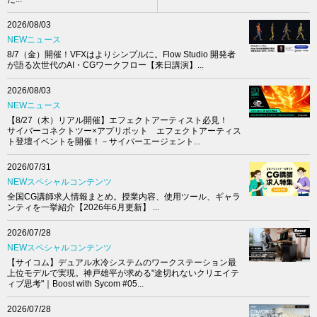
2026/08/03
NEWニュース
8/7（金）開催！VFXはよりシンプルに。Flow Studio 開発者
が語る次世代のAI・CGワークフロー【来日講演】...
2026/08/03
NEWニュース
【8/27（木）リアル開催】エフェクトアーティスト必見！
サイバーコネクトツー×アプリボット エフェクトアーティス
ト登壇イベントを開催！－サイバーエージェント...
2026/07/31
NEWスペシャルコンテンツ
全国CG講師求人情報まとめ。授業内容、使用ツール、ギャラ
ンティを一挙紹介【2026年6月更新】 ...
2026/07/28
NEWスペシャルコンテンツ
【サイコム】デュアル水冷システムのワークステーション最
上位モデルで実現。神戸雄平が求める"途切れないクリエイテ
ィブ思考"｜Boost with Sycom #05...
2026/07/28