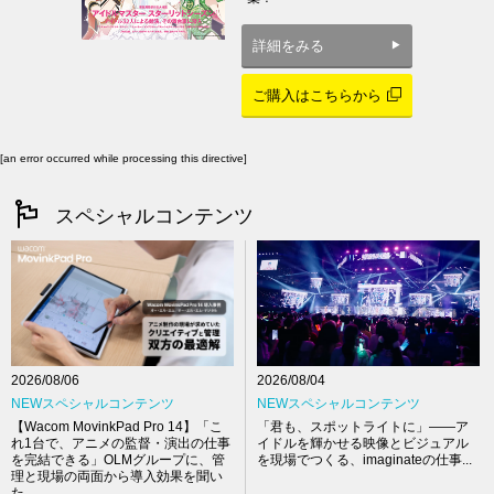
詳細をみる
ご購入はこちらから
[an error occurred while processing this directive]
スペシャルコンテンツ
2026/08/04
2026/08/06
NEWスペシャルコンテンツ
NEWスペシャルコンテンツ
「君も、スポットライトに」――ア
【Wacom MovinkPad Pro 14】「こ
イドルを輝かせる映像とビジュアル
れ1台で、アニメの監督・演出の仕事
を現場でつくる、imaginateの仕事...
を完結できる」OLMグループに、管
理と現場の両面から導入効果を聞い
た...