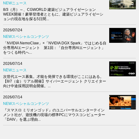
NEWニュース
8/3（月）～、CGWORLD 建築ビジュアライゼーション
WEEK開催！豪華登壇者とともに、建築ビジュアライゼーシ
ョンの現在地を探る5日間...
2026/07/24
NEWスペシャルコンテンツ
「NVIDIA NemoClaw」×「NVIDIA DGX Spark」ではじめる自
分専用AIエージェント 第1回：「自分専用AIエージェント」
をつくる時代へ...
2026/07/14
NEWニュース
次世代エース募集。才能を発揮できる環境がここにはある。
【8/7（金）リアル開催】サイバーエージェント クリエイター
向け中途採用説明会開催。...
2026/07/14
NEWスペシャルコンテンツ
『スマスロ ミリオンゴッド』のユニバーサルエンターテイン
メント社が、遊技機の現場の標準PCにマウスコンピューター
「DAIV」を選ぶ理由...