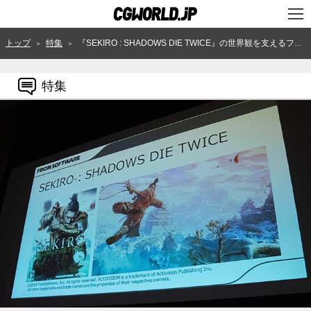
TOP
トップ
特集
『SEKIRO : SHADOWS DIE TWICE』の世界観を支えるフロム・ソフトウェア流の背景制作環境〜GCC '19レポート（1）
＞
＞
インタビュー
特集
ニュース
特集
連載
用語辞典
スタジオ
講座
SHOP
クリエイターズID