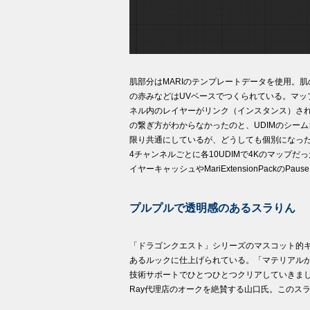
肌部分はMARIのテンプレートデータを使用。
の赤みなどはUVベースでつくられている。マップはDiffuse、
ネル内のレイヤーがリンク（インスタンス）されている
の繋ぎ方がわからなかったのと、UDIMのシー
限り共通にしているが、どうしても個別になった
4チャンネルごとに各10UDIMで4Kのマップ
イヤーキャッシュやMariExtensionPackのPa
プルプルで透明感のあるスラりん
「ドラゴンクエスト」シリーズのマスコット的
あるルックに仕上げられている。「マテリアルか
技術サポートでひとつひとつクリアしていきました
Ray代理店のオークを絶賛する山口氏。このス