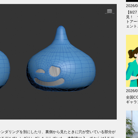
2026/0
【8/
見！ 
トアー
ェント..
2026/0
全国C
ギャラン
レンダリングを別にしたり、裏側から見たときに穴が空いている部分が