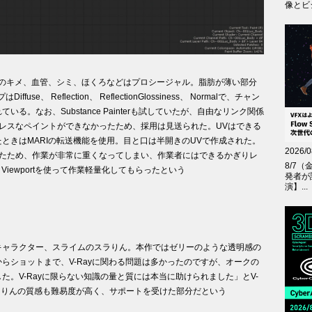
像とビジ
肌のキメ、血管、シミ、ほくろなどはプロシージャル。脂肪が薄い部分
 Reflection、 ReflectionGlossiness、 Normalで、チャン
。なお、Substance Painterも試していたが、自由なリンク関係
ムレスなペイントができなかったため、採用は見送られた。UVはできる
ときはMARIの転送機能を使用。目と口は半開きのUVで作成された。
2026/0
だったため、作業が非常に重くなってしまい、作業者にはできるかぎりレ
8/7（
use Viewportを使って作業軽量化してもらったという
発者が
演】...
キャラクター、スライムのスラりん。本作ではゼリーのような透明感の
らショットまで、V-Rayに関わる問題は多かったのですが、オークの
。V-Rayに限らない知識の量と質には本当に助けられました」とV-
ラりんの質感も難易度が高く、サポートを受けた部分だという