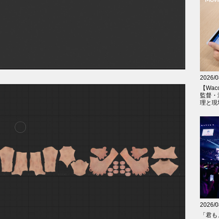
2026/0
【Wac
監督・
理と現
2026/0
「君も