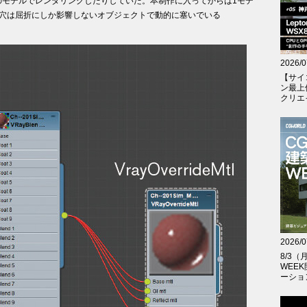
のモデルでレンダリングしたりしていた。本制作に入ってからは1モデ
の穴は屈折にしか影響しないオブジェクトで動的に塞いでいる
2026/0
【サイ
ン最上
クリエイテ
2026/0
8/3
WEE
ーショ