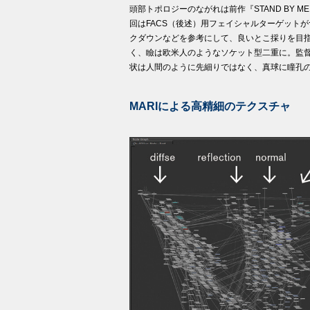
頭部トポロジーのながれは前作『STAND BY M
回はFACS（後述）用フェイシャルターゲットがつ
クダウンなどを参考にして、良いとこ採りを目
く、瞼は欧米人のようなソケット型二重に。監
状は人間のように先細りではなく、真球に瞳孔
MARIによる高精細のテクスチャ