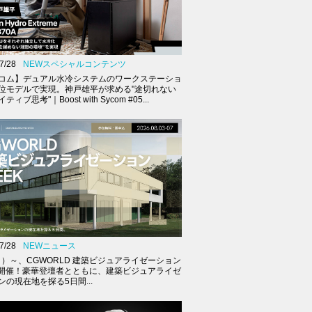
7/28
NEWスペシャルコンテンツ
コム】デュアル水冷システムのワークステーショ
位モデルで実現。神戸雄平が求める"途切れない
ィブ思考"｜Boost with Sycom #05...
7/28
NEWニュース
（月）～、CGWORLD 建築ビジュアライゼーション
K開催！豪華登壇者とともに、建築ビジュアライゼ
ンの現在地を探る5日間...