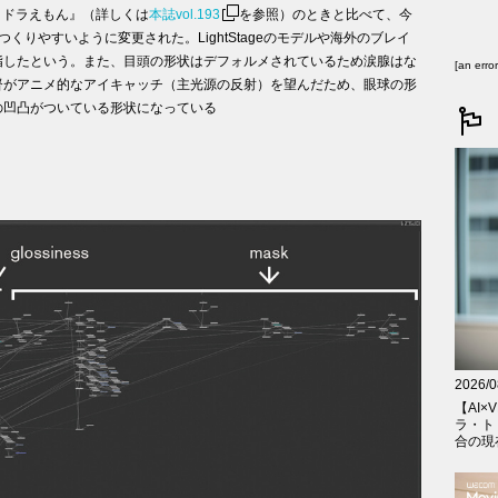
E ドラえもん』（詳しくは
本誌vol.193
を参照）のときと比べて、今
くりやすいように変更された。LightStageのモデルや海外のブレイ
指したという。また、目頭の形状はデフォルメされているため涙腺はな
[an erro
督がアニメ的なアイキャッチ（主光源の反射）を望んだため、眼球の形
の凹凸がついている形状になっている
2026/0
【AI×V
ラ・ト
合の現在