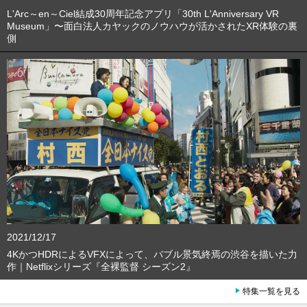
L'Arc～en～Ciel結成30周年記念アプリ「30th L'Anniversary VR
Museum」〜面白法人カヤックのノウハウが活かされたXR体験の裏
側
2021/12/17
4KかつHDRによるVFXによって、バブル景気終焉の渋谷を描いた力
作｜Netflixシリーズ『全裸監督 シーズン2』
特集一覧を見る