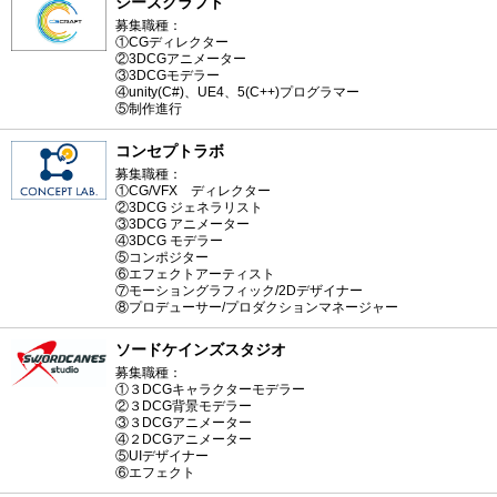
シーズクラフト
募集職種：
①CGディレクター
②3DCGアニメーター
③3DCGモデラー
④unity(C#)、UE4、5(C++)プログラマー
⑤制作進行
コンセプトラボ
募集職種：
①CG/VFX ディレクター
②3DCG ジェネラリスト
③3DCG アニメーター
④3DCG モデラー
⑤コンポジター
⑥エフェクトアーティスト
⑦モーショングラフィック/2Dデザイナー
⑧プロデューサー/プロダクションマネージャー
ソードケインズスタジオ
募集職種：
①３DCGキャラクターモデラー
②３DCG背景モデラー
③３DCGアニメーター
④２DCGアニメーター
⑤UIデザイナー
⑥エフェクト