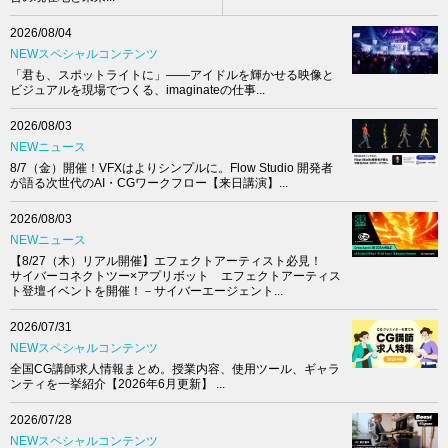
2026/08/04
NEWスペシャルコンテンツ
「君も、スポットライトに」――アイドルを輝かせる映像と
ビジュアルを現場でつくる、imaginateの仕事...
2026/08/03
NEWニュース
8/7（金）開催！VFXはよりシンプルに。Flow Studio 開発者
が語る次世代のAI・CGワークフロー【来日講演】...
2026/08/03
NEWニュース
【8/27（木）リアル開催】エフェクトアーティスト必見！
サイバーコネクトツー×アプリボット エフェクトアーティス
ト登壇イベントを開催！－サイバーエージェント...
2026/07/31
NEWスペシャルコンテンツ
全国CG講師求人情報まとめ。授業内容、使用ツール、ギャラ
ンティを一挙紹介【2026年6月更新】 ...
2026/07/28
NEWスペシャルコンテンツ