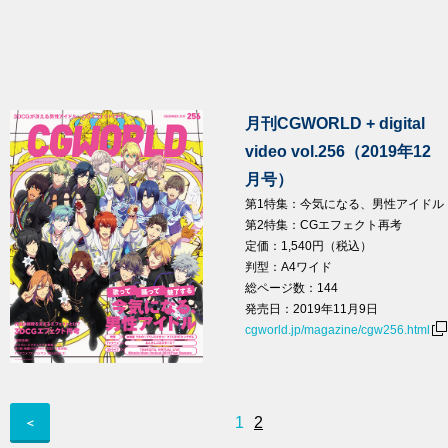
月刊CGWORLD + digital
video vol.256（2019年12
月号）
第1特集：今気になる、男性アイドル
第2特集：CGエフェクト再考
定価：1,540円（税込）
判型：A4ワイド
総ページ数：144
発売日：2019年11月9日
cgworld.jp/magazine/cgw256.html
1
2
＜