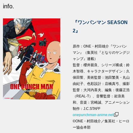
info.
『ワンパンマン SEASON
2』
原作：ONE・村田雄介『ワンパン
マン』（集英社『となりのヤングジ
ャンプ』連載）
監督：櫻井親良、シリーズ構成：鈴
木智尋、キャラクターデザイン：久
保田誓、美術監督：池田繁美・丸山
由紀子、色彩設計：店橋真弓、撮影
監督：大河内喜夫、編集：後藤正浩
（REAL-T）、音響監督：岩浪美
和、音楽：宮崎誠、アニメーション
制作：J.C.STAFF
onepunchman-anime.net
©ONE・村田雄介／集英社・ヒーロ
ー協会本部