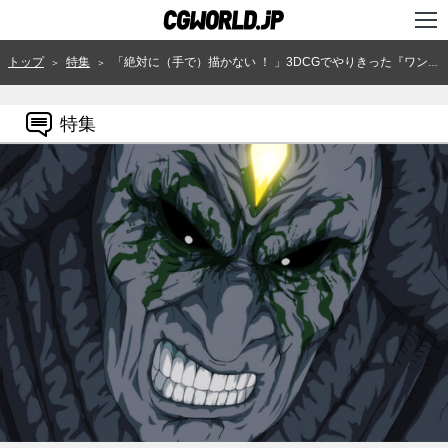
TOP
トップ
特集
「絶対に（手で）描かない ！ 」3DCGでやりきった『ワンパンマン SEASON 2』のムカデカット／No.1 セットアップ編
＞
＞
インタビュー
特集
ニュース
特集
連載
用語辞典
スタジオ
講座
SHOP
クリエイターズID