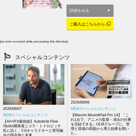
詳細をみる
ご購入はこちらから
[an error occurred while processing this directive]
スペシャルコンテンツ
2026/08/06
NEWスペシャルコンテンツ
2026/08/07
【Wacom MovinkPad Pro 14】「こ
NEWスペシャルコンテンツ
れ1台で、アニメの監督・演出の仕事
【AI×VFX最前線】Autodesk Flow
を完結できる」OLMグループに、管
Studio開発者ニコラ・トドロビッチ
理と現場の両面から導入効果を聞い
氏に訊く、CGキャラクターと実写融
た...
合の現在地と未来...