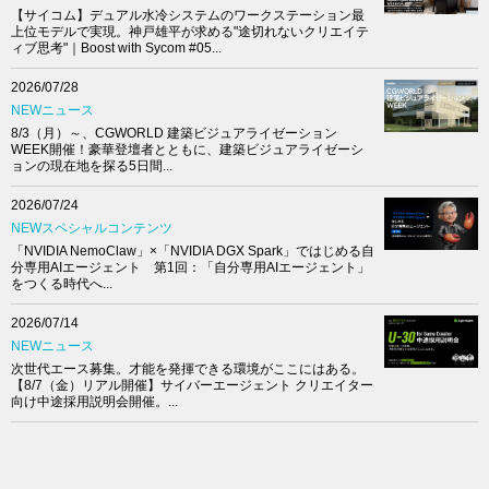
【サイコム】デュアル水冷システムのワークステーション最
上位モデルで実現。神戸雄平が求める"途切れないクリエイテ
ィブ思考"｜Boost with Sycom #05...
2026/07/28
NEWニュース
8/3（月）～、CGWORLD 建築ビジュアライゼーション
WEEK開催！豪華登壇者とともに、建築ビジュアライゼーシ
ョンの現在地を探る5日間...
2026/07/24
NEWスペシャルコンテンツ
「NVIDIA NemoClaw」×「NVIDIA DGX Spark」ではじめる自
分専用AIエージェント 第1回：「自分専用AIエージェント」
をつくる時代へ...
2026/07/14
NEWニュース
次世代エース募集。才能を発揮できる環境がここにはある。
【8/7（金）リアル開催】サイバーエージェント クリエイター
向け中途採用説明会開催。...